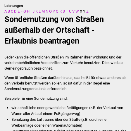
Leistungen
A
B
C
D
E
F
G
H
I
J
K
L
M
N
O
P
Q
R
S
T
U
V
W
X
Y
Z
Stadtverwaltung
Sondernutzung von Straßen
Ansprechpartner
außerhalb der Ortschaft -
Erlaubnis beantragen
Behördenwegweiser
Stellenangebote
Jeder kann die öffentlichen Straßen im Rahmen ihrer Widmung und der
verkehrsbehördlichen Vorschriften zum Verkehr benutzten. Dies wird als
Kontakt
Gemeingebrauch bezeichnet.
Wenn öffentliche Straßen darüber hinaus, das heißt für etwas anderes als
Veröffentlichungen
den Verkehr benutzt werden sollen, so ist dafür in der Regel eine
Sondernutzungserlaubnis erforderlich.
Ortsrecht
Beispiele für eine Sondernutzung sind:
wirtschaftliche oder gewerbliche Betätigungen
(z.B. der Verkauf von
FNP / Bebauungspläne
Waren aller Art auf einem Fußgängerweg)
Benutzung des Luftraums über der Straße
(z.B. durch eine
Wahlen
Werbeanlage oder einen Warenautomaten)