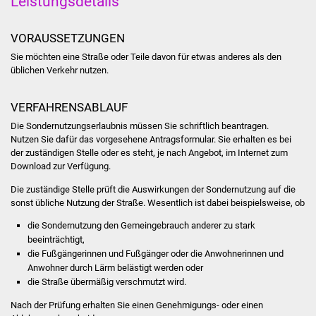
Leistungsdetails
Was erledige ich wo
VORAUSSETZUNGEN
Sie möchten eine Straße oder Teile davon für etwas anderes als den
Dienstleistungen
üblichen Verkehr nutzen.
Lebenslagen
VERFAHRENSABLAUF
Formulare
Die Sondernutzungserlaubnis müssen Sie schriftlich beantragen.
Nutzen Sie dafür das vorgesehene Antragsformular. Sie erhalten es bei
der zuständigen Stelle oder es steht, je nach Angebot, im Internet zum
Bürgerinfos
Download zur Verfügung.
Die zuständige Stelle prüft die Auswirkungen der Sondernutzung auf die
Bildung
sonst übliche Nutzung der Straße.
Wesentlich ist dabei beispielsweise, ob
Schulen
die Sondernutzung den Gemeingebrauch anderer zu stark
beeinträchtigt,
die Fußgängerinnen und Fußgänger oder die Anwohnerinnen und
Kindergärten
Anwohner durch Lärm belästigt werden oder
die Straße übermäßig verschmutzt wird.
Kolping-Musikschule
Nach der Prüfung erhalten Sie einen Genehmigungs- oder einen