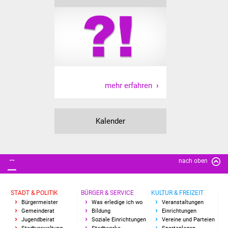
Senioren
Stadtseniorenrat
Sommerwochen für
Ältere
mehr erfahren
Seniorenwohn- und
Pflegeheim
Kalender
Familien
Familientreff
nach oben
Kinder und Jugendliche
STADT & POLITIK
BÜRGER & SERVICE
KULTUR & FREIZEIT
Schülerferienprogramm
Bürgermeister
Was erledige ich wo
Veranstaltungen
Gemeinderat
Bildung
Einrichtungen
Migration und Integration
Jugendbeirat
Soziale Einrichtungen
Vereine und Parteien