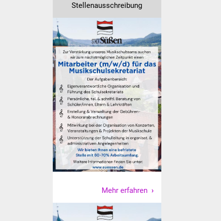
Veranstaltungen
Stellenausschreibung
Stadtfest
Ostermarkt
Einrichtungen
Hallenbad
Stadtbücherei
Stadtarchiv
Zehntscheuer
Bürgerhaus
Mehr erfahren
Kulturhalle