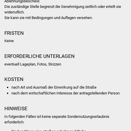
Ablehnungsbescheid.
Volkshochschule
Die zuständige Stelle begrenzt die Genehmigung zeitlich oder erteilt sie
widerruflich.
Soziale Einrichtungen
Sie kann sie mit Bedingungen und Auflagen versehen.
Kirchen
FRISTEN
Keine
Lokale Agenda
ERFORDERLICHE UNTERLAGEN
Jugendhaus
eventuell Lageplan, Fotos, Skizzen
Fachteam Jugend
KOSTEN
Kinder- und
nach Art und Ausmaß der Einwirkung auf die Straße
Familienzentrum
nach dem wirtschaftlichen Interesse der antragstellenden Person
Stadtwerke
HINWEISE
In folgenden Fällen ist keine separate Sondernutzungserlaubnis
Suenergie
erforderlich: