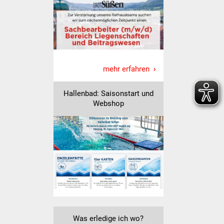
Vereine und Parteien
Selbsteintrag Vereine
Beirat Süßener Vereine
mehr erfahren
Sportanlagen
Hallenbad: Saisonstart und
Webshop
Tourismus
Erlebnisregion
Schwäbischer Albtrauf
Route der
Industriekultur
Lebenslagen
Was erledige ich wo?