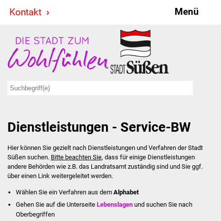
Menü
Kontakt
Stadt & Politik
Bürgermeister
Reden
Gemeinderat
Dienstleistungen - Service-BW
Ausschüsse
Hier können Sie gezielt nach Dienstleistungen und Verfahren der Stadt
Ratsinformationssystem
Süßen suchen.
Bitte beachten Sie
, dass für einige Dienstleistungen
andere Behörden wie z.B. das Landratsamt zuständig sind und Sie ggf.
Jugendbeirat
über einen Link weitergeleitet werden.
Wählen Sie ein Verfahren aus dem
Alphabet
Summerrockfestival
Gehen Sie auf die Unterseite
Lebenslagen
und suchen Sie nach
Oberbegriffen
Hallenbadparty