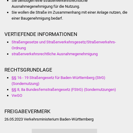
Sie benötigen eine straßenverkehrsrechtliche
NETZMonitor
Ausnahmegenehmigung für die Nutzung.
Sie wollen die Straße im Zusammenhang mit einer Anlage nutzen, die
Gesundheit und Notfall
einer Baugenehmigung bedarf.
Ärzte und Apotheken
VERTIEFENDE INFORMATIONEN
Straßengesetze und Straßenverkehrsgesetz/Straßenverkehrs-
Pflege von Angehörigen
Ordnung
straßenverkehrsrechtliche Ausnahmegenehmigung
Hitzewarnung / UV-
Index
RECHTSGRUNDLAGE
§§ 16 - 19 Straßengesetz für Baden-Württemberg (StrG)
ÖPNV
(Sondernutzung)
§§ 8, 8a Bundesfernstraßengesetz (FStrG) (Sondernutzungen)
Bürgerbus (MOBS)
VwGO
Abfall und Entsorgung
FREIGABEVERMERK
26.05.2023 Verkehrsministerium Baden-Württemberg
Kultur & Freizeit