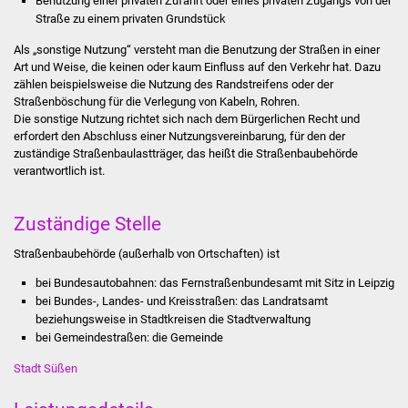
Benutzung einer privaten Zufahrt oder eines privaten Zugangs von der
Stadtinfo
Straße zu einem privaten Grundstück
Als „sonstige Nutzung“ versteht man die Benutzung der Straßen in einer
Jubiläumsjahr 2021
Art und Weise, die keinen oder kaum Einfluss auf den Verkehr hat.
Dazu
zählen beispielsweise die Nutzung des Randstreifens oder der
Partnerstädte
Straßenböschung für die Verlegung von Kabeln, Rohren.
Die sonstige Nutzung richtet sich nach dem Bürgerlichen Recht und
erfordert den Abschluss einer Nutzungsvereinbarung, für den der
Projekte
zuständige Straßenbaulastträger, das heißt die Straßenbaubehörde
verantwortlich ist.
Schulentwicklung Bizet
Zuständige Stelle
Sanierung Hallenbad
Straßenbaubehörde (außerhalb von Ortschaften) ist
Sanierung Bizethalle
bei Bundesautobahnen: das Fernstraßenbundesamt mit Sitz in Leipzig
bei Bundes-, Landes- und Kreisstraßen: das Landratsamt
Ortsentwicklung
beziehungsweise in Stadtkreisen die Stadtverwaltung
bei Gemeindestraßen: die Gemeinde
Presse
Stadt Süßen
Bürger & Service