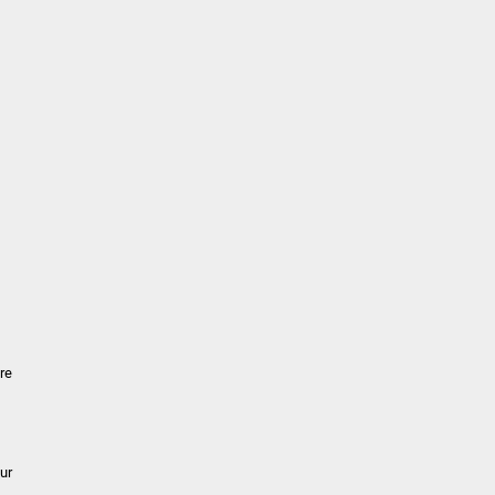
re
ur