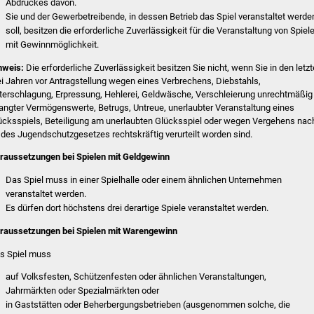
Abdruckes davon.
Sie und der Gewerbetreibende, in dessen Betrieb das Spiel veranstaltet werde
soll, besitzen die erforderliche Zuverlässigkeit für die Veranstaltung von Spiel
mit Gewinnmöglichkeit.
nweis:
Die erforderliche Zuverlässigkeit besitzen Sie nicht, wenn Sie in den letz
ei Jahren vor Antragstellung wegen eines Verbrechens, Diebstahls,
terschlagung, Erpressung, Hehlerei, Geldwäsche, Verschleierung unrechtmäßig
langter Vermögenswerte, Betrugs, Untreue, unerlaubter Veranstaltung eines
ücksspiels, Beteiligung am unerlaubten Glücksspiel oder wegen Vergehens nac
 des Jugendschutzgesetzes rechtskräftig verurteilt worden sind.
raussetzungen bei Spielen mit Geldgewinn
Das Spiel muss in einer Spielhalle oder einem ähnlichen Unternehmen
veranstaltet werden.
Es dürfen dort höchstens drei derartige Spiele veranstaltet werden.
raussetzungen bei Spielen mit Warengewinn
s Spiel muss
auf Volksfesten, Schützenfesten oder ähnlichen Veranstaltungen,
Jahrmärkten oder Spezialmärkten oder
in Gaststätten oder Beherbergungsbetrieben (ausgenommen solche, die