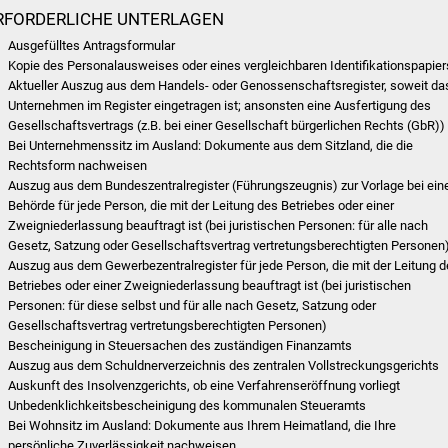
RFORDERLICHE UNTERLAGEN
Ausgefülltes Antragsformular
Kopie des Personalausweises oder eines vergleichbaren Identifikationspapier
Aktueller Auszug aus dem Handels- oder Genossenschaftsregister, soweit da
Unternehmen im Register eingetragen ist; ansonsten eine Ausfertigung des
Gesellschaftsvertrags (z.B. bei einer Gesellschaft bürgerlichen Rechts (GbR))
Bei Unternehmenssitz im Ausland: Dokumente aus dem Sitzland, die die
Rechtsform nachweisen
Auszug aus dem Bundeszentralregister (Führungszeugnis) zur Vorlage bei ein
Behörde für jede Person, die mit der Leitung des Betriebes oder einer
Zweigniederlassung beauftragt ist (bei juristischen Personen: für alle nach
Gesetz, Satzung oder Gesellschaftsvertrag vertretungsberechtigten Personen
Auszug aus dem Gewerbezentralregister für jede Person, die mit der Leitung 
Betriebes oder einer Zweigniederlassung beauftragt ist (bei juristischen
Personen: für diese selbst und für alle nach Gesetz, Satzung oder
Gesellschaftsvertrag vertretungsberechtigten Personen)
Bescheinigung in Steuersachen des zuständigen Finanzamts
Auszug aus dem Schuldnerverzeichnis des zentralen Vollstreckungsgerichts
Auskunft des Insolvenzgerichts, ob eine Verfahrenseröffnung vorliegt
Unbedenklichkeitsbescheinigung des kommunalen Steueramts
Bei Wohnsitz im Ausland: Dokumente aus Ihrem Heimatland, die Ihre
persönliche Zuverlässigkeit nachweisen