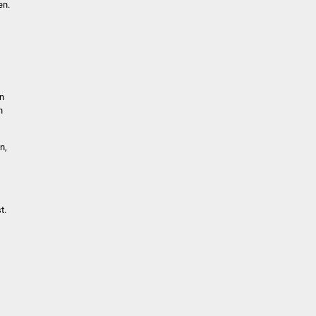
en.
en
h
n,
t.