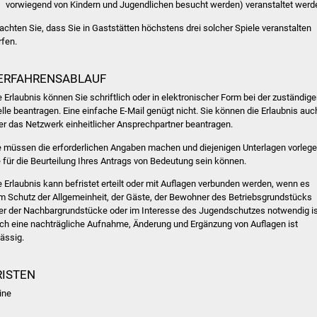
vorwiegend von Kindern und Jugendlichen besucht werden) veranstaltet werd
achten Sie, dass Sie in Gaststätten höchstens drei solcher Spiele veranstalten
rfen.
ERFAHRENSABLAUF
e Erlaubnis können Sie schriftlich oder in elektronischer Form bei der zuständig
elle beantragen. Eine einfache E-Mail genügt nicht. Sie können die Erlaubnis auc
er das Netzwerk einheitlicher Ansprechpartner beantragen.
e müssen die erforderlichen Angaben machen und diejenigen Unterlagen vorlege
e für die Beurteilung Ihres Antrags von Bedeutung sein können.
e Erlaubnis kann befristet erteilt oder mit Auflagen verbunden werden, wenn es
m Schutz der Allgemeinheit, der Gäste, der Bewohner des Betriebsgrundstücks
er der Nachbargrundstücke oder im Interesse des Jugendschutzes notwendig is
ch eine nachträgliche Aufnahme, Änderung und Ergänzung von Auflagen ist
lässig.
RISTEN
ine