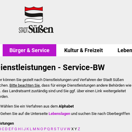
Bürger & Service
Kultur & Freizeit
Leben
ienstleistungen - Service-BW
er können Sie gezielt nach Dienstleistungen und Verfahren der Stadt Süßen
chen.
Bitte beachten Sie
, dass für einige Dienstleistungen andere Behörden wie
B. das Landratsamt zuständig sind und Sie ggf. über einen Link weitergeleitet
rden.
Wählen Sie ein Verfahren aus dem
Alphabet
Gehen Sie auf die Unterseite
Lebenslagen
und suchen Sie nach Oberbegriffen
istungen
B
C
D
E
F
G
H
I
J
K
L
M
N
O
P
Q
R
S
T
U
V
W
X
Y
Z