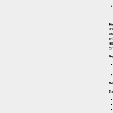
Hi
dr
Un
er
Gl
27
Vo
Vo
Da