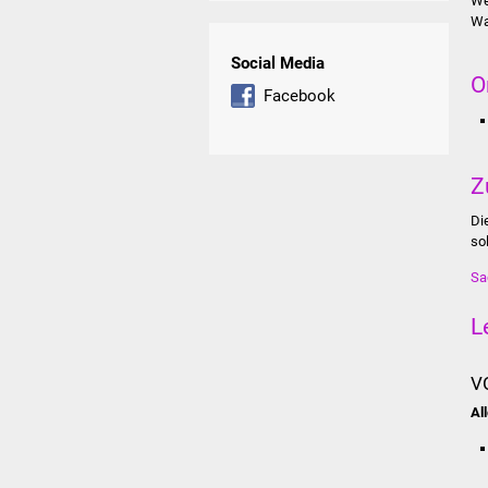
We
Wa
Social Media
O
Facebook
Z
Di
sol
Sa
L
V
Al