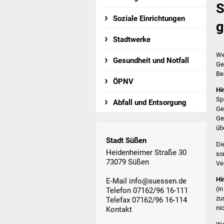
S
Soziale Einrichtungen
g
Stadtwerke
We
Gesundheit und Notfall
Ge
Be
ÖPNV
Hi
Sp
Abfall und Entsorgung
Ge
Ge
üb
Stadt Süßen
Di
Heidenheimer Straße 30
so
73079 Süßen
Ve
Hi
E-Mail
info@suessen.de
(i
Telefon 07162/96 16-111
zu
Telefax 07162/96 16-114
nic
Kontakt