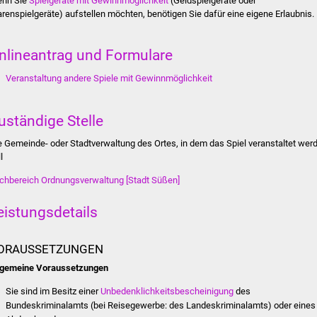
nn Sie
Spielgeräte mit Gewinnmöglichkeit
(Geldspielgeräte oder
renspielgeräte) aufstellen möchten, benötigen Sie dafür eine eigene Erlaubnis.
nlineantrag und Formulare
Veranstaltung andere Spiele mit Gewinnmöglichkeit
uständige Stelle
e Gemeinde- oder Stadtverwaltung des Ortes, in dem das Spiel veranstaltet wer
l
chbereich Ordnungsverwaltung [Stadt Süßen]
eistungsdetails
ORAUSSETZUNGEN
lgemeine Voraussetzungen
Sie sind im Besitz einer
Unbedenklichkeitsbescheinigung
des
Bundeskriminalamts (bei Reisegewerbe: des Landeskriminalamts) oder eines