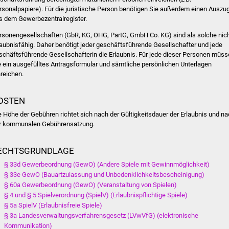
rsonalpapiere). Für die juristische Person benötigen Sie außerdem einen Auszu
s dem Gewerbezentralregister.
rsonengesellschaften (GbR, KG, OHG, PartG, GmbH Co. KG) sind als solche nic
laubnisfähig. Daher benötigt jeder geschäftsführende Gesellschafter und jede
schäftsführende Gesellschafterin die Erlaubnis. Für jede dieser Personen müs
e ein ausgefülltes Antragsformular und sämtliche persönlichen Unterlagen
nreichen.
OSTEN
e Höhe der Gebühren richtet sich nach der Gültigkeitsdauer der Erlaubnis und n
r kommunalen Gebührensatzung.
ECHTSGRUNDLAGE
§ 33d Gewerbeordnung (GewO) (Andere Spiele mit Gewinnmöglichkeit)
§ 33e GewO (Bauartzulassung und Unbedenklichkeitsbescheinigung)
§ 60a Gewerbeordnung (GewO) (Veranstaltung von Spielen)
§ 4 und § 5 Spielverordnung (SpielV) (Erlaubnispflichtige Spiele)
§ 5a SpielV (Erlaubnisfreie Spiele)
§ 3a Landesverwaltungsverfahrensgesetz (LVwVfG) (elektronische
Kommunikation)