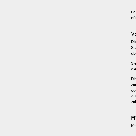
Be
dü
V
Di
St
üb
Si
di
Di
zu
od
Au
zu
F
Ke