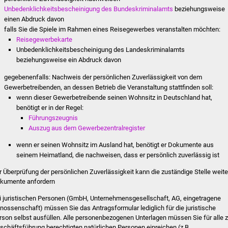
Unbedenklichkeitsbescheinigung des Bundeskriminalamts
beziehungsweise
einen Abdruck davon
falls Sie die Spiele im Rahmen eines Reisegewerbes veranstalten möchten:
Reisegewerbekarte
Unbedenklichkeitsbescheinigung des Landeskriminalamts
beziehungsweise ein Abdruck davon
gegebenenfalls: Nachweis der persönlichen Zuverlässigkeit von dem
Gewerbetreibenden, an dessen Betrieb die Veranstaltung stattfinden soll:
wenn dieser Gewerbetreibende seinen Wohnsitz in Deutschland hat,
benötigt er in der Regel:
Führungszeugnis
Auszug aus dem Gewerbezentralregister
wenn er seinen Wohnsitz im Ausland hat, benötigt er Dokumente aus
seinem Heimatland, die nachweisen, dass er persönlich zuverlässig ist
r Überprüfung der persönlichen Zuverlässigkeit kann die zuständige Stelle weite
kumente anfordern
i juristischen Personen (GmbH, Unternehmensgesellschaft, AG, eingetragene
nossenschaft) müssen Sie das Antragsformular lediglich für die juristische
rson selbst ausfüllen. Alle personenbezogenen Unterlagen müssen Sie für alle z
schäftsführung berechtigten natürlichen Personen einreichen (z.B.