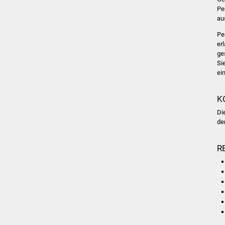
Pe
au
Pe
er
ge
Si
ei
K
Di
de
R