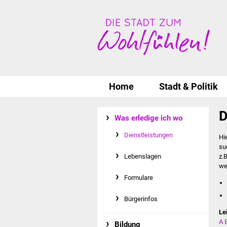
Home
Stadt & Politik
D
Was erledige ich wo
Dienstleistungen
Hi
su
Lebenslagen
z.
we
Formulare
Bürgerinfos
Le
A
Bildung