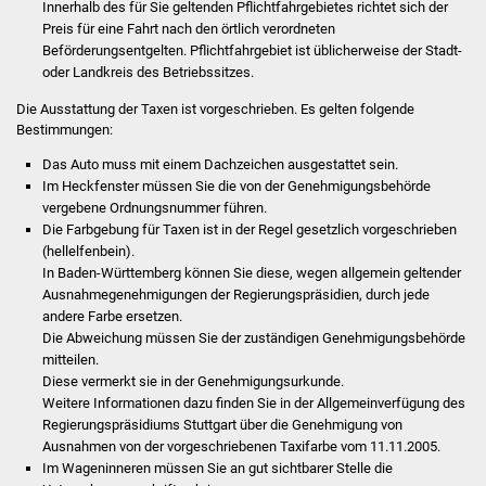
Innerhalb des für Sie geltenden Pflichtfahrgebietes
richtet sich der
Stadtinfo
Preis für eine Fahrt nach den örtlich verordneten
Beförderungsentgelten. Pflichtfahrgebiet ist
übl
i
cherweise der Stadt-
Jubiläumsjahr 2021
oder Landkreis des Betriebssi
t
zes
.
Die Ausstattung der Taxen ist vorgeschrieben.
Es gelten folgende
Partnerstädte
Bestimmungen:
Das Auto muss mit einem Dachzeichen ausgestattet sein.
Projekte
Im Heckfenster müssen Sie die von der Genehmigungsb
e
hörde
vergebene Ordnungsnummer führen.
Schulentwicklung Bizet
Die Farbgebung für Taxen ist in der Regel gesetzlich vorgeschrieben
(hellelfenbein).
Sanierung Hallenbad
In Baden-Württemberg können Sie diese, wegen allgemein ge
l
tender
Ausnahmegenehmigungen der Regierungspräsid
i
en, durch jede
andere Farbe ersetzen.
Sanierung Bizethalle
Die Abweichung müssen Sie der zuständigen Genehmigungsbehörde
mitte
i
len.
Ortsentwicklung
Diese vermerkt sie in der Genehmigungsurkunde.
We
i
tere Informationen dazu finden Sie in der Allgemeinverfügung des
Presse
Regierungspräsidiums Stuttgart über die Genehmigung von
Ausnahmen von der vorgeschriebenen Taxifarbe vom 11.11.2005.
Im Wageninneren müssen Sie an gut sichtbarer Stelle die
Bürger & Service