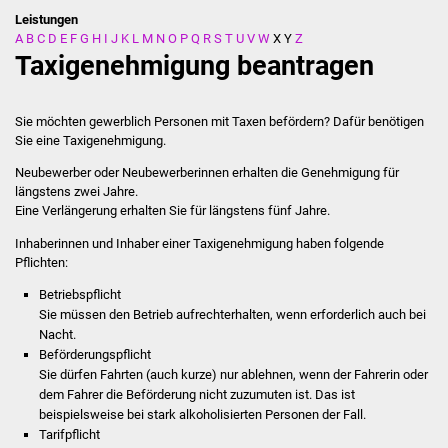
Leistungen
A
B
C
D
E
F
G
H
I
J
K
L
M
N
O
P
Q
R
S
T
U
V
W
X
Y
Z
Stadtverwaltung
Taxigenehmigung beantragen
Ansprechpartner
Sie möchten gewerblich Personen mit Taxen befördern? Dafür benötigen
Behördenwegweiser
Sie eine Taxigenehmigung.
Neubewerber oder Neubewerberinnen erhalten die Genehmigung für
Stellenangebote
längstens zwei Jahre.
Eine Verlängerung erhalten Sie für längstens fünf Jahre.
Kontakt
Inhaberinnen und Inhaber einer Taxigenehmigung haben folgende
Pflichten:
Veröffentlichungen
Betriebspflicht
Sie müssen den Betrieb aufrechterhalten, wenn erforderlich auch bei
Ortsrecht
Nacht.
Beförderungspflicht
FNP / Bebauungspläne
Sie dürfen Fahrten (auch kurze) nur ablehnen, wenn der Fahrerin oder
dem Fahrer die Beförderung nicht zuzum
u
ten ist. Das ist
beispielsweise bei stark alkoholisierten Personen der Fall.
Wahlen
Tarifpflicht