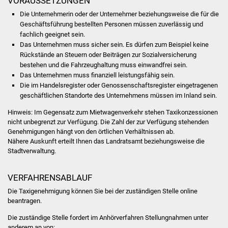
VORAUSSETZUNGEN
Volkshochschule
Die Unternehmerin oder der Unternehmer beziehungsweise die für die
Geschäftsführung bestellten Personen müssen zuverlässig und
Soziale Einrichtungen
fachlich geeignet sein.
Das Unternehmen muss sicher sein.
Es dürfen zum Beispiel keine
Kirchen
Rückstände an Steuern oder Beiträgen zur Sozialversicherung
bestehen und die Fahrzeughaltung muss einwandfrei sein.
Das Unternehmen muss finanziell leistungsfähig sein.
Lokale Agenda
Die im Handelsregister oder Genossenschaftsregister eingetragenen
geschäftlichen Standorte des Unternehmens müssen im Inland sein.
Jugendhaus
Hinweis:
Im Gegensatz zum Mietwagenverkehr stehen Taxikonzessionen
nicht unbegrenzt zur Verfügung. Die Zahl der zur Verfügung stehenden
Fachteam Jugend
Genehmigungen hängt von den örtlichen Verhältnissen ab.
Nähere Auskunft erteilt Ihnen das Landratsamt beziehungsweise die
Kinder- und
Stadtverwaltung.
Familienzentrum
VERFAHRENSABLAUF
Stadtwerke
Die Taxigenehmigung können Sie bei der zuständigen Stelle online
beantragen.
Suenergie
Die zuständige Stelle fordert im Anhörverfahren Stellungnahmen unter
anderem an von: