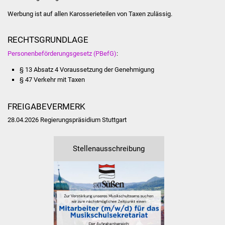
Freundeskreis Asyl
Werbung ist auf allen Karosserieteilen von Taxen zulässig.
Ukraine-Hilfe
RECHTSGRUNDLAGE
Personenbeförderungsgesetz (PBefG)
:
Wohnen
§ 13 Absatz 4 Voraussetzung der Genehmigung
§ 47 Verkehr mit Taxen
Bauen in Süßen
FREIGABEVERMERK
Wohnimmobilien +
Baugrundstücke
28.04.2026 Regierungspräsidium Stuttgart
Wirtschaft
Stellenausschreibung
Haushalt & Infos
Wirtschaftsförderung
Gewerbeimmobilien