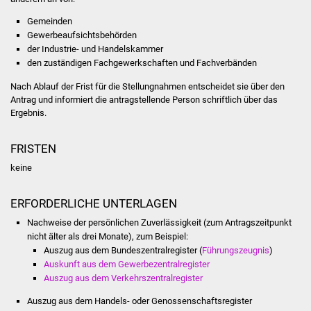
NETZMonitor
Gemeinden
Gewerbeaufsichtsbehörden
Gesundheit und Notfall
der Industrie- und Handelskammer
den zuständigen Fachgewerkschaften und Fachverbänden
Ärzte und Apotheken
Nach Ablauf der Frist für die Stellungnahmen entscheidet sie
über den
Antrag und informiert die antragstellende Person schriftlich über das
Pflege von Angehörigen
Ergebnis.
Hitzewarnung / UV-
FRISTEN
Index
keine
ÖPNV
ERFORDERLICHE UNTERLAGEN
Bürgerbus (MOBS)
Nachweise der persönlichen Zuverlässigkeit (zum Antragszeitpunkt
nicht älter als drei Monate), zum Beispiel:
Abfall und Entsorgung
Auszug aus dem Bundeszentralregister (
Führungszeugnis
)
Auskunft aus dem Gewerbezentralregister
Auszug aus dem Verkehrszentralregister
Kultur & Freizeit
Auszug aus dem Handels- oder Genossenschaftsregister