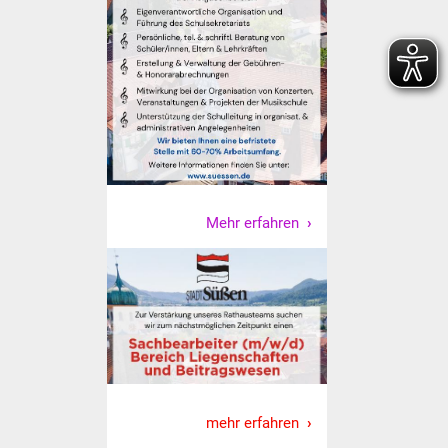
IKG Auen
Ausschreibungen
Öffentliche
Ausschreibung
Europaweite
Ausschreibung
Mehr erfahren
Beschränkte
Ausschreibung
Freihändige Vergabe
Gewerbeverzeichnis
mehr erfahren
Gewerbe - Selbsteintrag