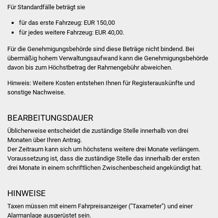
Senioren
Für Standardfälle beträgt sie
für das erste Fahrzeug: EUR 150,00
Stadtseniorenrat
für jedes weitere Fahrzeug: EUR 40,00.
Sommerwochen für
Für die Genehmigungsbehörde sind diese Beträge nicht bindend. Bei
übermäßig hohem Verwaltungsaufwand kann die Genehmigungsbehörde
Ältere
davon bis zum Höchstbetrag der Rahmengebühr abweichen.
Seniorenwohn- und
Hinweis: Weitere Kosten entstehen Ihnen für Registerauskünfte und
sonstige Nachweise.
Pflegeheim
Familien
BEARBEITUNGSDAUER
Üblicherweise entscheidet die zuständige Stelle innerhalb von drei
Familientreff
Monaten über Ihren Antrag.
Der Zeitraum kann sich um höchstens weitere drei Monate verlängern.
Voraussetzung ist, dass die zuständige Stelle das innerhalb der ersten
Kinder und Jugendliche
drei Monate in einem schriftlichen Zwischenbescheid angekündigt hat.
Schülerferienprogramm
HINWEISE
Taxen müssen mit einem Fahrpreisanzeiger ("Taxameter") und einer
Migration und Integration
Alarmanlage ausgerüstet sein.