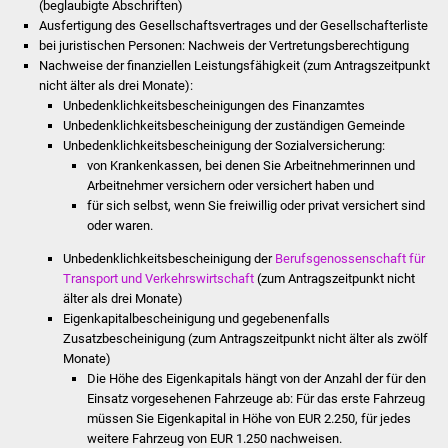
(beglaubigte Abschriften)
Veranstaltungen
Ausfertigung des Gesellschaftsvertrages und der Gesellschafterliste
bei juristischen Personen: Nachweis der Vertretungsberechtigung
Stadtfest
Nachweise der finanziellen Leistungsfähigkeit (zum Antragszeitpunkt
nicht älter als drei Monate):
Ostermarkt
Unbedenklichkeitsbescheinigungen des Finanzamtes
Unbedenklichkeitsbescheinigung der zuständigen Gemeinde
Unbedenklichkeitsbescheinigung der Sozialversicherung:
Einrichtungen
von Krankenkassen, bei denen Sie Arbeitnehmerinnen und
Arbeitnehmer versichern oder versichert haben und
Hallenbad
für sich selbst, wenn Sie freiwillig oder privat versichert sind
oder waren.
Stadtbücherei
Unbedenklichkeitsbescheinigung der
Berufsgenossenschaft für
Transport und Verkehrswirtschaft
(zum Antragszeitpunkt nicht
Stadtarchiv
älter als drei Monate)
Eigenkapitalbescheinigung und gegebenenfalls
Zehntscheuer
Zusatzbescheinigung (zum Antragszeitpunkt nicht älter als zwölf
Monate)
Die Höhe des Eigenkapitals hängt von der Anzahl der für den
Bürgerhaus
Einsatz vorgesehenen Fahrzeuge ab: Für das erste Fahrzeug
müssen Sie Eigenkapital in Höhe von EUR 2.250, für jedes
Kulturhalle
weitere Fahrzeug von EUR 1.250 nachweisen.