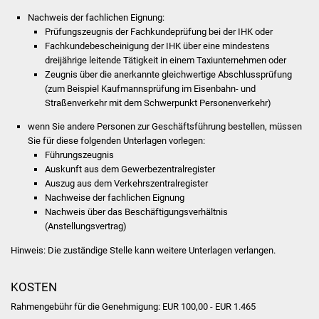
Nachweis der fachlichen Eignung:
Vereine und Parteien
Prüfungszeugnis der Fachkundeprüfung bei der IHK oder
Fachkundebescheinigung der IHK über eine mindestens
Selbsteintrag Vereine
dreijährige leitende Tätigkeit in einem Taxiunternehmen oder
Zeugnis über die anerkannte gleichwertige Abschlussprüfung
Beirat Süßener Vereine
(zum Beispiel Kaufmannsprüfung im Eisenbahn- und
Straßenverkehr mit dem Schwerpunkt Personenverkehr)
Sportanlagen
wenn Sie andere Personen zur Geschäftsführung bestellen, müssen
Sie für diese folgenden Unterlagen vorlegen:
Tourismus
Führungszeugnis
Auskunft aus dem Gewerbezentralregister
Auszug aus dem Verkehrszentralregister
Erlebnisregion
Nachweise der fachlichen Eignung
Schwäbischer Albtrauf
Nachweis über das Beschäftigungsverhältnis
(Anstellungsvertrag)
Route der
Hinweis: Die zuständige Stelle kann weitere Unterlagen verlangen.
Industriekultur
KOSTEN
Lebenslagen
Rahmengebühr für die Genehmigung: EUR 100,00 - EUR 1.465