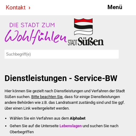
Menü
Kontakt
Stadt & Politik
Bürgermeister
Reden
Gemeinderat
Dienstleistungen - Service-BW
Ausschüsse
Hier können Sie gezielt nach Dienstleistungen und Verfahren der Stadt
Ratsinformationssystem
Süßen suchen.
Bitte beachten Sie
, dass für einige Dienstleistungen
andere Behörden wie z.B. das Landratsamt zuständig sind und Sie ggf.
Jugendbeirat
über einen Link weitergeleitet werden.
Wählen Sie ein Verfahren aus dem
Alphabet
Summerrockfestival
Gehen Sie auf die Unterseite
Lebenslagen
und suchen Sie nach
Oberbegriffen
Hallenbadparty