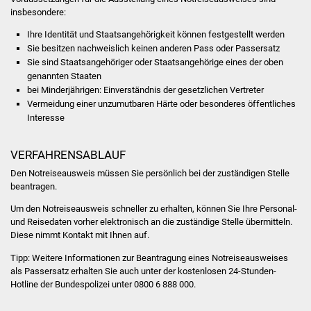
Volkshochschule
insbesondere:
Ihre Identität und Staatsangehörigkeit können festgestellt werden
Soziale Einrichtungen
Sie besitzen nachweislich keinen anderen Pass oder Passersatz
Sie sind Staatsangehöriger oder Staatsangehörige eines der oben
Kirchen
genannten Staaten
bei Minderjährigen: Einverständnis der gesetzlichen Vertreter
Lokale Agenda
Vermeidung einer unzumutbaren Härte oder besonderes öffentliches
Interesse
Jugendhaus
VERFAHRENSABLAUF
Fachteam Jugend
Den Notreiseausweis müssen Sie persönlich bei der zuständigen Stelle
beantragen.
Kinder- und
Um den Notreiseausweis schneller zu erhalten, können Sie Ihre Personal-
Familienzentrum
und Reisedaten vorher elektronisch an die zuständige Stelle übermitteln.
Diese nimmt Kontakt mit Ihnen auf.
Stadtwerke
Tipp:
Weitere Informationen zur Beantragung eines Notreiseausweises
als Passersatz erhalten Sie auch unter der kostenlosen 24-Stunden-
Suenergie
Hotline der Bundespolizei unter 0800 6 888 000.