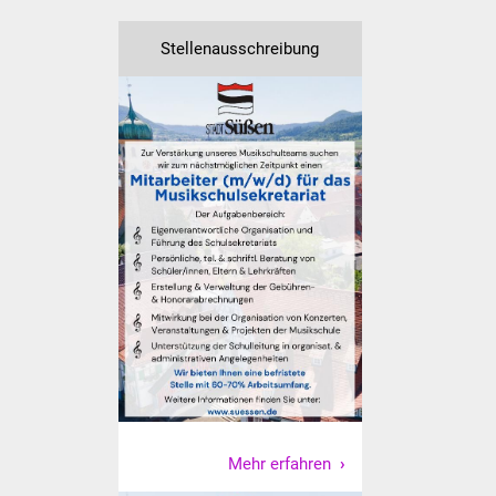
Vereine und Parteien
Stellenausschreibung
Selbsteintrag Vereine
Beirat Süßener Vereine
Sportanlagen
Tourismus
Erlebnisregion
Schwäbischer Albtrauf
Route der
Industriekultur
Lebenslagen
Mehr erfahren