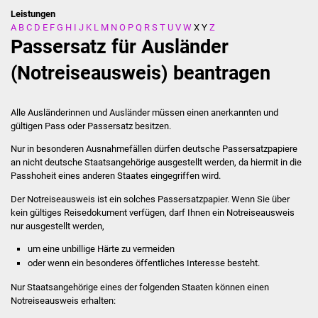
Leistungen
A
B
C
D
E
F
G
H
I
J
K
L
M
N
O
P
Q
R
S
T
U
V
W
X
Y
Z
Stadtverwaltung
Passersatz für Ausländer
Ansprechpartner
(Notreiseausweis) beantragen
Behördenwegweiser
Alle Ausländerinnen und Ausländer müssen einen anerkannten und
gültigen Pass oder Passersatz besitzen.
Stellenangebote
Nur in besonderen Ausnahmefällen dürfen deutsche Passersatzpapiere
an nicht deutsche Staatsangehörige ausgestellt werden, da hiermit in die
Kontakt
Passhoheit eines anderen Staates eingegriffen wird.
Veröffentlichungen
Der Notreiseausweis ist ein solches Passersatzpapier. Wenn Sie über
kein gültiges Reisedokument verfügen, darf Ihnen ein Notreiseausweis
nur ausgestellt werden,
Ortsrecht
um eine unbillige Härte zu vermeiden
FNP / Bebauungspläne
oder wenn ein besonderes öffentliches Interesse besteht.
Nur Staatsangehörige eines der folgenden Staaten können einen
Wahlen
Notreiseausweis erhalten: