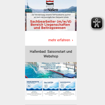
Senioren
Stadtseniorenrat
Sommerwochen für
Ältere
Seniorenwohn- und
mehr erfahren
Pflegeheim
Hallenbad: Saisonstart und
Webshop
Familien
Familientreff
Kinder und Jugendliche
Schülerferienprogramm
Migration und Integration