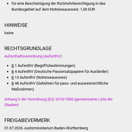
Veranstaltungen
für eine Bescheinigung der Rückkehrberechtigung in das
Bundesgebiet auf dem Notreiseausweis: 1,00 EUR
Stadtfest
HINWEISE
Ostermarkt
keine
Einrichtungen
RECHTSGRUNDLAGE
Aufenthaltsverordnung (AufenthV)
:
Hallenbad
§ 1 AufenthV (Begriffsbestimmungen)
Stadtbücherei
§ 4 AufenthV (Deutsche Passersatzpapiere für Ausländer)
§ 13 AufenthV (Notreiseausweis)
§ 48 AufenthV (Gebühren für pass- und ausweisrechtliche
Stadtarchiv
Maßnahmen)
Zehntscheuer
Anhang II der Verordnung (EU) 2018/1806 (gemeinsame Liste der
Staaten)
Bürgerhaus
FREIGABEVERMERK
Kulturhalle
01.07.2026 Justizministerium Baden-Württemberg