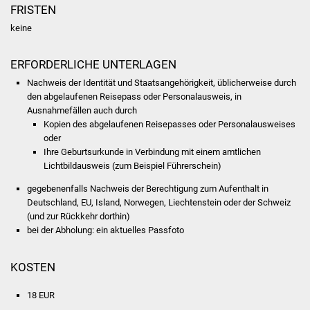
NETZMonitor
FRISTEN
keine
Gesundheit und Notfall
ERFORDERLICHE UNTERLAGEN
Ärzte und Apotheken
Nachweis der Identität und Staatsangehörigkeit, üblicherweise durch
den abgelaufenen Reisepass oder Personalausweis, in
Pflege von Angehörigen
Ausnahmefällen auch durch
Kopien des abgelaufenen Reisepasses oder Personalausweises
Hitzewarnung / UV-
oder
Ihre Geburtsurkunde in Verbindung mit einem amtlichen
Index
Lichtbildausweis (zum Beispiel Führerschein)
ÖPNV
gegebenenfalls Nachweis der Berechtigung zum Aufenthalt in
Deutschland, EU, Island, Norwegen, Liechtenstein oder der Schweiz
(und zur Rückkehr dorthin)
Bürgerbus (MOBS)
bei der Abholung: ein aktuelles Passfoto
Abfall und Entsorgung
KOSTEN
Kultur & Freizeit
18 EUR