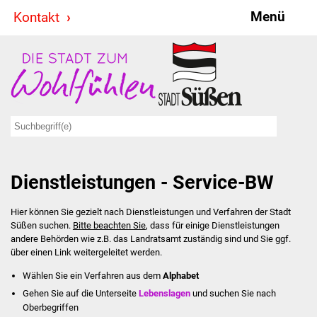
Menü
Kontakt
Stadt & Politik
Bürgermeister
Reden
Gemeinderat
Dienstleistungen - Service-BW
Ausschüsse
Hier können Sie gezielt nach Dienstleistungen und Verfahren der Stadt
Ratsinformationssystem
Süßen suchen.
Bitte beachten Sie
, dass für einige Dienstleistungen
andere Behörden wie z.B. das Landratsamt zuständig sind und Sie ggf.
Jugendbeirat
über einen Link weitergeleitet werden.
Wählen Sie ein Verfahren aus dem
Alphabet
Summerrockfestival
Gehen Sie auf die Unterseite
Lebenslagen
und suchen Sie nach
Oberbegriffen
Hallenbadparty