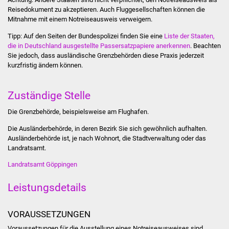
Reisedokument zu akzeptieren. Auch Fluggesellschaften können die
Was erledige ich wo
Mitnahme mit einem Notreiseausweis verweigern.
Tipp: Auf den Seiten der Bundespolizei finden Sie eine
Liste der Staaten,
Dienstleistungen
die in Deutschland ausgestellte Passersatzpapiere anerkennen
. Beachten
Sie jedoch, dass ausländische Grenzbehörden diese Praxis jederzeit
kurzfristig ändern können.
Lebenslagen
Formulare
Zuständige Stelle
Die Grenzbehörde, beispielsweise am Flughafen.
Bürgerinfos
Die Ausländerbehörde, in deren Bezirk Sie sich gewöhnlich aufhalten.
Bildung
Ausländerbehörde ist, je nach Wohnort, die Stadtverwaltung oder das
Landratsamt.
Schulen
Landratsamt Göppingen
Leistungsdetails
Kindergärten
Kolping-Musikschule
VORAUSSETZUNGEN
Voraussetzungen für die Ausstellung eines Notreiseausweises sind