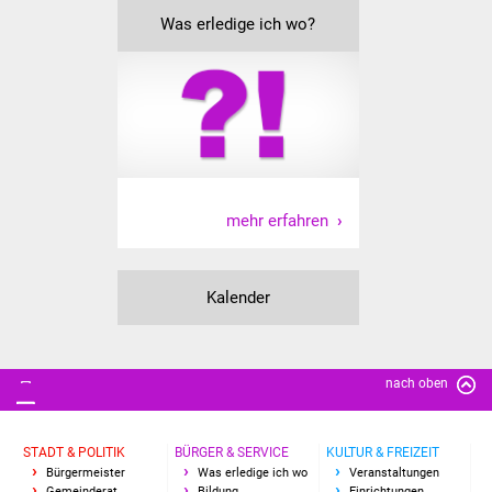
Was erledige ich wo?
Freundeskreis Asyl
Ukraine-Hilfe
Wohnen
Bauen in Süßen
mehr erfahren
Wohnimmobilien +
Baugrundstücke
Kalender
Wirtschaft
Haushalt & Infos
nach oben
Wirtschaftsförderung
STADT & POLITIK
BÜRGER & SERVICE
KULTUR & FREIZEIT
Gewerbeimmobilien
Bürgermeister
Was erledige ich wo
Veranstaltungen
Gemeinderat
Bildung
Einrichtungen