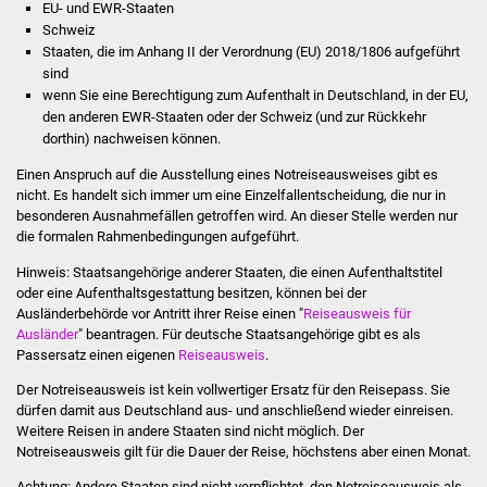
EU- und EWR-Staaten
Stadtinfo
Schweiz
Staaten, die im Anhang II der Verordnung (EU) 2018/1806 aufgeführt
Jubiläumsjahr 2021
sind
wenn Sie eine Berechtigung zum Aufenthalt in Deutschland, in der EU,
den anderen EWR-Staaten oder der Schweiz (und zur Rückkehr
Partnerstädte
dorthin) nachweisen können.
Projekte
Einen Anspruch auf die Ausstellung eines Notreiseausweises gibt es
nicht. Es handelt sich immer um eine Einzelfallentscheidung, die nur in
besonderen Ausnahmefällen getroffen wird. An dieser Stelle werden nur
Schulentwicklung Bizet
die formalen Rahmenbedingungen aufgeführt.
Sanierung Hallenbad
Hinweis: Staatsangehörige anderer Staaten, die einen Aufenthaltstitel
oder eine Aufenthaltsgestattung besitzen, können bei der
Ausländerbehörde vor Antritt ihrer Reise einen "
Reiseausweis für
Sanierung Bizethalle
Ausländer
" beantragen. Für deutsche Staatsangehörige gibt es als
Passersatz einen eigenen
Reiseausweis
.
Ortsentwicklung
Der Notreiseausweis ist kein vollwertiger Ersatz für den Reisepass. Sie
dürfen damit aus Deutschland aus- und anschließend wieder einreisen.
Presse
Weitere Reisen in andere Staaten sind nicht möglich.
Der
Notreiseausweis gilt für die Dauer der Reise, höchstens aber einen Monat.
Bürger & Service
Achtung: Andere Staaten sind nicht verpflichtet, den Notreiseausweis als