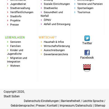
Jugendbeirat
Soziale Einrichtungen
Vereine und Parteien
IKG Auen
Stadtverwaltung
Stadtwerke
Sportanlagen
Veröffentlichungen
Gesundheit und
Tourismus
Notfall
Stadtinfo
Ausschreibungen
ÖPNV
Projekte
Abfall und Entsorgung
Presse
Öffentliche
Ausschreibung
LEBENSLAGEN
WIRTSCHAFT
Senioren
Haushalt & Infos
Twitter
Europaweite
Familien
Wirtschaftsförderung
Kinder und
Ausschreibungen
Ausschreibung
Jugendliche
Gewerbeverzeichnis
Facebook
Migration und
Integration
Beschränkte
Wohnen
Ausschreibung
Freihändige Vergabe
Copyright 2020,
Gewerbeverzeichnis
Stadt Süßen
Datenschutz-Einstellungen
|
Barrierefreiheit / Leichte Sprache /
Gewerbe - Selbsteintrag
Gebärdensprache
|
Presse
|
Kontakt
|
Impressum/Datenschutz
|
Sitemap