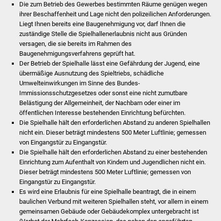
Veranstaltungen
Die zum Betrieb des Gewerbes bestimmten Räume genügen wegen
ihrer Beschaffenheit und Lage nicht den polizeilichen Anforderungen.
Liegt Ihnen bereits eine Baugenehmigung vor, darf Ihnen die
Stadtfest
zuständige Stelle die Spielhallenerlaubnis nicht aus Gründen
versagen, die sie bereits im Rahmen des
Ostermarkt
Baugenehmigungsverfahrens geprüft hat.
Der Betrieb der Spielhalle lässt eine Gefährdung der Jugend, eine
Einrichtungen
übermäßige Ausnutzung des Spieltriebs, schädliche
Umwelteinwirkungen im Sinne des Bundes-
Immissionsschutzgesetzes oder sonst eine nicht zumutbare
Hallenbad
Belästigung der Allgemeinheit, der Nachbarn oder einer im
öffentlichen Interesse bestehenden Einrichtung befürchten.
Stadtbücherei
Die Spielhalle hält den erforderlichen Abstand zu anderen Spielhallen
nicht ein.
Dieser beträgt mindestens 500 Meter Luftlinie; gemessen
Stadtarchiv
von Eingangstür zu Eingangstür.
Die Spielhalle hält den erforderlichen Abstand zu einer bestehenden
Einrichtung zum Aufenthalt von Kindern und Jugendlichen nicht ein.
Zehntscheuer
Dieser beträgt mindestens 500 Meter Luftlinie; gemessen von
Eingangstür zu Eingangstür.
Bürgerhaus
Es wird eine Erlaubnis für eine Spielhalle beantragt, die in einem
baulichen Verbund mit weiteren Spielhallen steht, vor allem in einem
Kulturhalle
gemeinsamen Gebäude oder Gebäudekomplex untergebracht ist