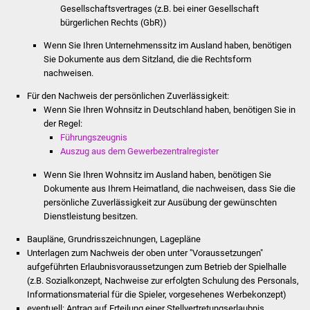
Gesellschaftsvertrages (z.B. bei einer Gesellschaft
Freundeskreis Asyl
bürgerlichen Rechts (GbR))
Wenn Sie Ihren Unternehmenssitz im Ausland haben, benötigen
Ukraine-Hilfe
Sie Dokumente aus dem Sitzland, die die Rechtsform
nachweisen.
Wohnen
Für den Nachweis der persönlichen Zuverlässigkeit:
Wenn Sie Ihren Wohnsitz in Deutschland haben, benötigen Sie in
Bauen in Süßen
der Regel:
Führungszeugnis
Wohnimmobilien +
Auszug aus dem Gewerbezentralregister
Baugrundstücke
Wenn Sie Ihren Wohnsitz im Ausland haben, benötigen Sie
Dokumente aus Ihrem Heimatland, die nachweisen, dass Sie die
Wirtschaft
persönliche Zuverlässigkeit zur Ausübung der gewünschten
Dienstleistung besitzen.
Haushalt & Infos
Baupläne, Grundrisszeichnungen, Lagepläne
Unterlagen zum Nachweis der oben unter "Voraussetzungen"
Wirtschaftsförderung
aufgeführten Erlaubnisvoraussetzungen zum Betrieb der Spielhalle
(z.B. Sozialkonzept, Nachweise zur erfolgten Schulung des Personals,
Gewerbeimmobilien
Informationsmaterial für die Spieler, vorgesehenes Werbekonzept)
eventuell: Antrag auf Erteilung einer Stellvertretungserlaubnis