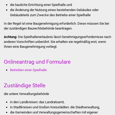
die bauliche Errichtung einer Spielhalle und
Was erledige ich wo
die Änderung der Nutzung eines bestehenden Gebäudes oder
Gebäudeteils zum Zwecke des Betriebs einer Spielhalle
Dienstleistungen
In der Regel ist eine Baugenehmigung erforderlich. Diese müssen Sie bei
der zuständigen Baurechtsbehörde beantragen.
Lebenslagen
Achtung:
Die Spielhallenerlaubnis lässt Genehmigungserfordernisse nach
anderen Vorschriften unberührt. Sie erhalten sie regelmäßig erst, wenn
Formulare
Ihnen eine Baugenehmigung vorliegt.
Bürgerinfos
Onlineantrag und Formulare
Bildung
Betreiben einer Spielhalle
Schulen
Zuständige Stelle
Kindergärten
die untere Verwaltungsbehörde
in den Landkreisen: das Landratsamt,
Kolping-Musikschule
in Stadtkreisen und Großen Kreisstädten: die Stadtverwaltung,
die Gemeinden und Verwaltungsgemeinschaften mit eigener