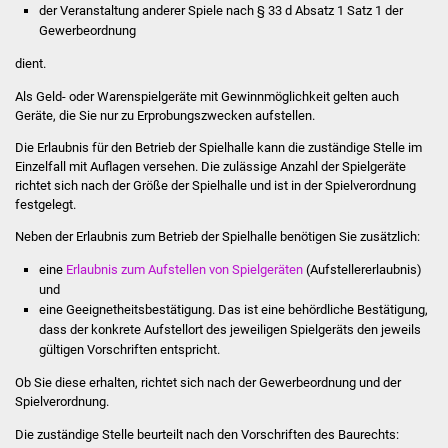
der Veranstaltung anderer Spiele nach § 33 d Absatz 1 Satz 1 der
Stadtinfo
Gewerbeordnung
Jubiläumsjahr 2021
dient.
Als Geld- oder Warenspielgeräte mit Gewinnmöglichkeit gelten auch
Partnerstädte
Geräte, die Sie nur zu Erprobungszwecken aufstellen.
Die Erlaubnis für den Betrieb der Spielhalle kann die zuständige Stelle im
Projekte
Einzelfall mit Auflagen versehen. Die zulässige Anzahl der Spielgeräte
richtet sich nach der Größe der Spielhalle und ist in der Spielverordnung
Schulentwicklung Bizet
festgelegt.
Neben der Erlaubnis zum Betrieb der Spielhalle benötigen Sie zusätzlich:
Sanierung Hallenbad
eine
Erlaubnis zum Aufstellen von Spielgeräten
(Aufstellererlaubnis)
und
Sanierung Bizethalle
eine Geeignetheitsbestätigung. Das ist eine behördliche Bestätigung,
dass der konkrete Aufstellort des jeweiligen Spielgeräts den jeweils
Ortsentwicklung
gültigen Vorschriften entspricht.
Ob Sie diese erhalten, richtet sich nach der Gewerbeordnung und der
Presse
Spielverordnung.
Die zuständige Stelle beurteilt nach den Vorschriften des Baurechts:
Bürger & Service