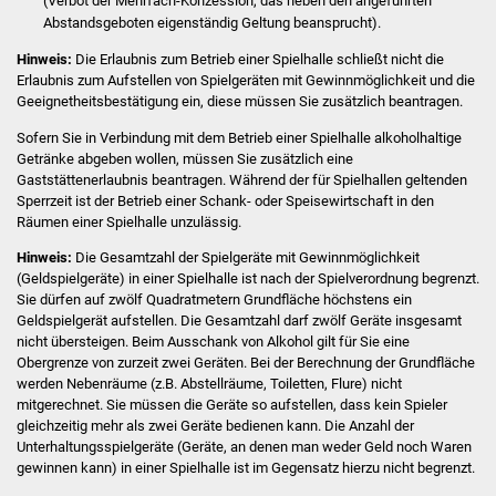
(Verbot der Mehrfach-Konzession, das neben den angeführten
Abstandsgeboten eigenständig Geltung beansprucht)
.
Vereine und Parteien
Hinweis:
Die Erlaubnis zum Betrieb einer Spielhalle schließt nicht die
Selbsteintrag Vereine
Erlaubnis zum Aufstellen von Spielgeräten mit Gewinnmöglichkeit und die
Geeignetheitsbestätigung ein, diese müssen Sie zusätzlich beantragen.
Beirat Süßener Vereine
Sofern Sie in Verbindung mit dem Betrieb einer Spielhalle alkoholhaltige
Getränke abgeben wollen, müssen Sie zusätzlich eine
Gaststättenerlaubnis beantragen. Während der für Spielhallen geltenden
Sportanlagen
Sperrzeit ist der Betrieb einer Schank- oder Speisewirtschaft in den
Räumen einer Spielhalle unzulässig.
Tourismus
Hinweis:
Die Gesamtzahl der Spielgeräte mit Gewinnmöglichkeit
(Geldspielgeräte) in einer Spielhalle ist nach der Spielverordnung begrenzt.
Erlebnisregion
Sie dürfen auf zwölf Quadratmetern Grundfläche höchstens ein
Schwäbischer Albtrauf
Geldspielgerät aufstellen. Die Gesamtzahl darf zwölf Geräte insgesamt
nicht übersteigen. Beim Ausschank von Alkohol gilt für Sie eine
Obergrenze von zurzeit zwei Geräten. Bei der Berechnung der Grundfläche
Route der
werden Nebenräume (z.B. Abstellräume, Toiletten, Flure) nicht
Industriekultur
mitgerechnet. Sie müssen die Geräte so aufstellen, dass kein Spieler
gleichzeitig mehr als zwei Geräte bedienen kann. Die Anzahl der
Lebenslagen
Unterhaltungsspielgeräte (Geräte, an denen man weder Geld noch Waren
gewinnen kann) in einer Spielhalle ist im Gegensatz hierzu nicht begrenzt.