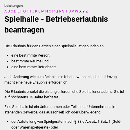
Leistungen
A
B
C
D
E
F
G
H
I
J
K
L
M
N
O
P
Q
R
S
T
U
V
W
X
Y
Z
Stadtverwaltung
Spielhalle - Betriebserlaubnis
Ansprechpartner
beantragen
Behördenwegweiser
Die Erlaubnis für den Betrieb einer Spielhalle ist gebunden an
Stellenangebote
eine bestimmte Person,
bestimmte Räume und
Kontakt
eine bestimmte Betriebsart.
Jede Änderung wie zum Beispiel ein Inhaberwechsel oder ein Umzug
Veröffentlichungen
macht eine neue Erlaubnis erforderlich.
Die Erlaubnis ersetzt die bislang erforderliche Spielhallenerlaubnis. Sie ist
Ortsrecht
auf höchstens 15 Jahre befristet.
Eine Spielhalle ist ein Unternehmen oder Teil eines Unternehmens im
FNP / Bebauungspläne
stehenden Gewerbe, das ausschließlich oder überwiegend
Wahlen
der Aufstellung von Spielgeräten nach § 33 c Absatz 1 Satz 1 (Geld-
oder Warenspielgeräte) oder