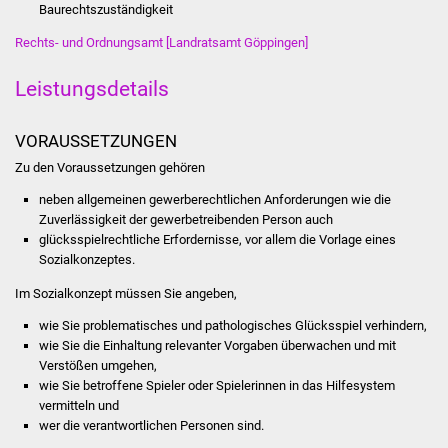
Volkshochschule
Baurechtszuständigkeit
Rechts- und Ordnungsamt [Landratsamt Göppingen]
Soziale Einrichtungen
Leistungsdetails
Kirchen
VORAUSSETZUNGEN
Lokale Agenda
Zu den Voraussetzungen gehören
Jugendhaus
neben allgemeinen gewerberechtlichen Anforderungen wie die
Zuverlässigkeit der gewerbetreibenden Person auch
glücksspielrechtliche Erfordernisse, vor allem die Vorlage eines
Fachteam Jugend
Sozialkonzeptes.
Kinder- und
Im Sozialkonzept müssen Sie angeben,
Familienzentrum
wie Sie problematisches und pathologisches Glücksspiel verhindern,
wie Sie die Einhaltung relevanter Vorgaben überwachen und mit
Stadtwerke
Verstößen umgehen,
wie Sie betroffene Spieler oder Spielerinnen in das Hilfesystem
vermitteln und
Suenergie
wer die verantwortlichen Personen sind.