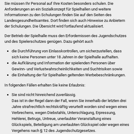
NETZMonitor
Sie müssen Ihr Personal auf Ihre Kosten besonders schulen. Die
Anforderungen an ein Sozialkonzept für Spielhallen und weitere
Informationen zu den Schulungen finden Sie auf den Seiten des
Gesundheit und Notfall
Landesgesundheitsamtes.
Dort finden sich auch Hinweise zu Anbietern
der Schulungen. Die Übersicht wird fortlaufend aktualisiert.
Ärzte und Apotheken
Der Betrieb der Spielhalle muss den Erfordernissen des Jugendschutzes
und des Spielerschutzes genügen.
Dazu gehört auch
Pflege von Angehörigen
die Durchführung von Einlasskontrollen,
um sicherzustellen, dass
sich keine Personen unter 18 Jahren in der Spielhalle aufhalten.
Hitzewarnung / UV-
die Aufklärung und Information der spielenden Personen über
Index
Gewinn- und Verlustwahrscheinlichkeiten und Suchtrisiken sowie
die Einhaltung der für Spielhallen geltenden Werbebeschränkungen.
ÖPNV
In folgenden Fällen erhalten Sie keine Erlaubnis:
Bürgerbus (MOBS)
Sie sind nicht hinreichend zuverlässig.
Das ist in der Regel dann der Fall, wenn Sie innerhalb der letzten drei
Jahre strafrechtlich rechtskräftig verurteilt worden sind wegen eines
Abfall und Entsorgung
Verbrechens, wegen Diebstahls, Unterschlagung, Erpressung,
Hehlerei, Betrugs, Untreue, unerlaubter Veranstaltung eines
Kultur & Freizeit
Glückspiels, Beteiligung am unerlaubten Glückspiel oder wegen eines
Vergehens nach § 12 des Jugendschutzgesetzes.