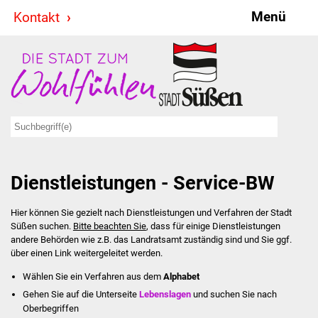
Menü
Kontakt
Stadt & Politik
Bürgermeister
Reden
Gemeinderat
Dienstleistungen - Service-BW
Ausschüsse
Hier können Sie gezielt nach Dienstleistungen und Verfahren der Stadt
Ratsinformationssystem
Süßen suchen.
Bitte beachten Sie
, dass für einige Dienstleistungen
andere Behörden wie z.B. das Landratsamt zuständig sind und Sie ggf.
Jugendbeirat
über einen Link weitergeleitet werden.
Wählen Sie ein Verfahren aus dem
Alphabet
Summerrockfestival
Gehen Sie auf die Unterseite
Lebenslagen
und suchen Sie nach
Oberbegriffen
Hallenbadparty