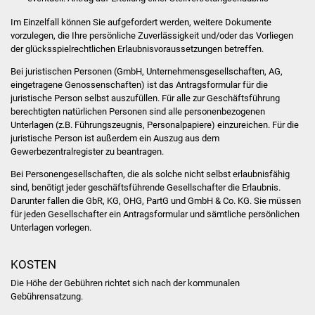
IKG Auen
Im Einzelfall können Sie aufgefordert werden, weitere Dokumente
vorzulegen, die Ihre persönliche Zuverlässigkeit und/oder das Vorliegen
der glücksspielrechtlichen Erlaubnisvoraussetzungen betreffen.
Ausschreibungen
Bei juristischen Personen (GmbH, Unternehmensgesellschaften, AG,
Öffentliche
eingetragene Genossenschaften) ist das Antragsformular für die
juristische Person selbst auszufüllen. Für alle zur Geschäftsführung
Ausschreibung
berechtigten natürlichen Personen sind alle personenbezogenen
Unterlagen (z.B. Führungszeugnis, Personalpapiere) einzureichen. Für die
Europaweite
juristische Person ist außerdem ein Auszug aus dem
Ausschreibung
Gewerbezentralregister zu beantragen.
Bei Personengesellschaften, die als solche nicht selbst erlaubnisfähig
Beschränkte
sind, benötigt jeder geschäftsführende Gesellschafter die Erlaubnis.
Darunter fallen die GbR, KG, OHG, PartG und GmbH & Co. KG. Sie müssen
Ausschreibung
für jeden Gesellschafter ein Antragsformular und sämtliche persönlichen
Unterlagen vorlegen.
Freihändige Vergabe
KOSTEN
Gewerbeverzeichnis
Die Höhe der Gebühren richtet sich nach der kommunalen
Gebührensatzung.
Gewerbe - Selbsteintrag