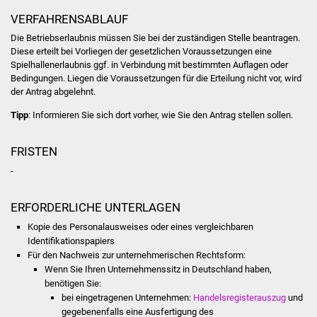
Senioren
VERFAHRENSABLAUF
Stadtseniorenrat
Die Betriebserlaubnis müssen Sie bei der zuständigen Stelle beantragen.
Diese erteilt bei Vorliegen der gesetzlichen Voraussetzungen eine
Spielhallenerlaubnis ggf. in Verbindung mit bestimmten Auflagen oder
Sommerwochen für
Bedingungen. Liegen die Voraussetzungen für die Erteilung nicht vor, wird
Ältere
der Antrag abgelehnt.
Tipp
: Informieren Sie sich dort vorher, wie Sie den Antrag stellen sollen.
Seniorenwohn- und
Pflegeheim
FRISTEN
Familien
-
Familientreff
ERFORDERLICHE UNTERLAGEN
Kopie des Personalausweises oder eines vergleichbaren
Kinder und Jugendliche
Identifikationspapiers
Für den Nachweis zur unternehmerischen Rechtsform:
Schülerferienprogramm
Wenn Sie Ihren Unternehmenssitz in Deutschland haben,
benötigen Sie:
bei eingetragenen Unternehmen:
Handelsregisterauszug
und
Migration und Integration
gegebenenfalls eine Ausfertigung des