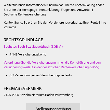
Weiterführende Informationen rund um das Thema Kontenklärung finden
Vereine und Parteien
Sie unter der Homepage | Kontenklärung: Fragen und Antworten |
Deutsche Rentenversicherung
Selbsteintrag Vereine
Kontoklärung: So prüfen Sie den Versicherungsverlauf zu Ihrer Rente | Ihre
Vorsorge
Beirat Süßener Vereine
RECHTSGRUNDLAGE
Sportanlagen
Sechstes Buch Sozialgesetzbuch (SGB VI)
Tourismus
§ 149
Versicherungskonto
Verordnung über die Versicherungsnummer, die Kontoführung und den
Erlebnisregion
Versicherungsverlauf in der gesetzlichen Rentenversicherung (VKVV)
Schwäbischer Albtrauf
§ 7
Versendung eines Versicherungsverlaufs
Route der
Industriekultur
FREIGABEVERMERK
21.07.2025
Sozialministerium Baden-Württemberg
Lebenslagen
Stellenausschreibung