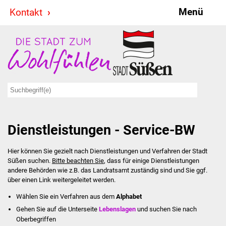
Menü
Kontakt
Stadt & Politik
Bürgermeister
Reden
Gemeinderat
Dienstleistungen - Service-BW
Ausschüsse
Hier können Sie gezielt nach Dienstleistungen und Verfahren der Stadt
Ratsinformationssystem
Süßen suchen.
Bitte beachten Sie
, dass für einige Dienstleistungen
andere Behörden wie z.B. das Landratsamt zuständig sind und Sie ggf.
Jugendbeirat
über einen Link weitergeleitet werden.
Wählen Sie ein Verfahren aus dem
Alphabet
Summerrockfestival
Gehen Sie auf die Unterseite
Lebenslagen
und suchen Sie nach
Oberbegriffen
Hallenbadparty