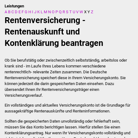
Leistungen
A
B
C
D
E
F
G
H
I
J
K
L
M
N
O
P
Q
R
S
T
U
V
W
X
Y
Z
Stadtverwaltung
Rentenversicherung -
Ansprechpartner
Rentenauskunft und
Kontenklärung beantragen
Behördenwegweiser
Stellenangebote
Ob Sie berufstätig oder zwischenzeitlich selbstständig, arbeitslos oder
krank sind - im Laufe Ihres Lebens kommen verschiedene
Kontakt
rentenrechtlich- relevante Zeiten zusammen. Die Deutsche
Rentenversicherung speichert diese in Ihrem Versicherungskonto. Sie
können jederzeit die darin gespeicherten Daten einsehen. Dazu
Veröffentlichungen
übersendet Ihnen Ihr Rentenversicherungsträger einen
Versicherungsverlauf.
Ortsrecht
Ein vollständiges und aktuelles Versicherungskonto ist die Grundlage für
aussagekräftige Rentenauskünfte und Renteninformationen.
FNP / Bebauungspläne
Sollten die gespeicherten Daten unvollständig oder fehlerhaft sein,
müssen Sie das Konto berichtigen lassen. Hierfür stellen Sie einen
Wahlen
Kontenklärungsantrag.
Nur wenn Ihr Versicherungskonto vollständig und