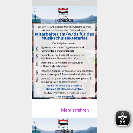
Senioren
Stadtseniorenrat
Sommerwochen für
Ältere
Seniorenwohn- und
Pflegeheim
Familien
Familientreff
Kinder und Jugendliche
Mehr erfahren
Schülerferienprogramm
Migration und Integration