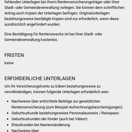
fehlenden Unterlagen bei Ihrem Rentenversicherungsträger oder Ihrer
NETZMonitor
Stadt- oder Gemeindeverwaltung vorlegen. Sie können dem schriftlichen
Antrag auch Kopien der Unterlagen beifügen. Originalunterlagen
Gesundheit und Notfall
beziehungsweise bestätigte Kopien sind nur erforderlich, wenn diese
ausdrücklich angefordert wurden.
Ärzte und Apotheken
Eine Bestätigung für Rentenzwecke ist bei Ihrer Stadt- oder
Gemeindeverwaltung kostenlos.
Pflege von Angehörigen
FRISTEN
Hitzewarnung / UV-
keine
Index
ERFORDERLICHE UNTERLAGEN
ÖPNV
Um Ihr Versicherungskonto zu klären beziehungsweise zu
vervollständigen, können folgende Unterlagen erforderlich sein:
Bürgerbus (MOBS)
Nachweise über entrichtete Beiträge zur gesetzlichen
Abfall und Entsorgung
Rentenversicherung (zum Beispiel Aufrechnungsbescheinigungen)
Geburtsurkunde beziehungsweise Personalausweis / Reisepass
Geburtsurkunden der Kinder (auch bei Vätern)
Kultur & Freizeit
Eheurkunden bei Namensänderung
Nachweise über: