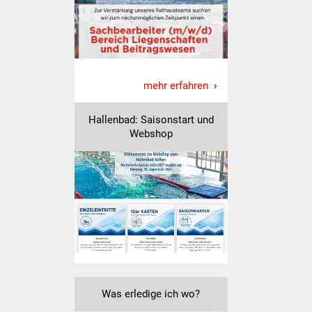
Freundeskreis Asyl
Ukraine-Hilfe
Wohnen
mehr erfahren
Bauen in Süßen
Hallenbad: Saisonstart und
Webshop
Wohnimmobilien +
Baugrundstücke
Wirtschaft
Haushalt & Infos
Wirtschaftsförderung
Was erledige ich wo?
Gewerbeimmobilien