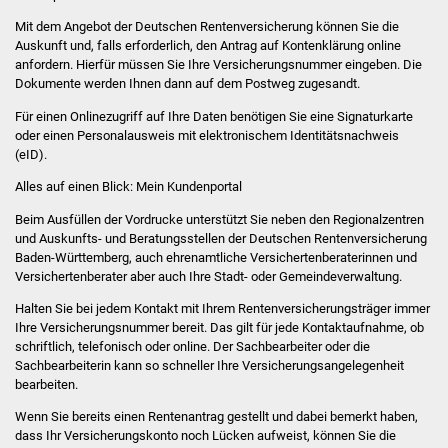
Volkshochschule
Mit dem Angebot der Deutschen Rentenversicherung können Sie die
Auskunft und, falls erforderlich, den Antrag auf Kontenklärung online
Soziale Einrichtungen
anfordern.
Hierfür müssen Sie Ihre Versicherungsnummer eingeben.
Die
Dokumente werden Ihnen dann auf dem Postweg zugesandt.
Kirchen
Für einen Onlinezugriff auf Ihre Daten benötigen Sie eine Signaturkarte
oder einen Personalausweis mit elektronischem Identitätsnachweis
Lokale Agenda
(eID).
Alles auf einen Blick: Mein Kundenportal
Jugendhaus
Beim Ausfüllen der Vordrucke unterstützt Sie neben den Regionalzentren
und Auskunfts- und Beratungsstellen der Deutschen Rentenversicherung
Fachteam Jugend
Baden-Württemberg, auch
ehrenamtliche Versichertenberaterinnen und
Versichertenberater
aber auch Ihre Stadt- oder Gemeindeverwaltung.
Kinder- und
Halten Sie
bei jedem Kontakt mit Ihrem Rentenversicherungsträger immer
Familienzentrum
Ihre Versicherungsnummer bereit. Das gilt für jede Kontaktaufnahme, ob
schriftlich, telefonisch oder online. Der Sachbearbeiter oder die
Stadtwerke
Sachbearbeiterin kann so schneller Ihre Versicherungsangelegenheit
bearbeiten.
Suenergie
Wenn Sie bereits einen Rentenantrag gestellt und dabei bemerkt haben,
dass Ihr Versicherungskonto noch Lücken aufweist, können Sie die