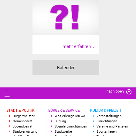
IKG Auen
Ausschreibungen
Öffentliche
Ausschreibung
mehr erfahren
Europaweite
Ausschreibung
Kalender
Beschränkte
Ausschreibung
nach oben
Freihändige Vergabe
STADT & POLITIK
BÜRGER & SERVICE
KULTUR & FREIZEIT
Gewerbeverzeichnis
Bürgermeister
Was erledige ich wo
Veranstaltungen
Gemeinderat
Bildung
Einrichtungen
Jugendbeirat
Soziale Einrichtungen
Vereine und Parteien
Gewerbe - Selbsteintrag
Stadtverwaltung
Stadtwerke
Sportanlagen