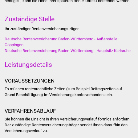
richtig ist, kann die Höhe Ihrer späteren Rente korrekt berechnet werden.
Stadtinfo
Zuständige Stelle
Jubiläumsjahr 2021
Ihr zuständiger Rentenversicherungsträger
Partnerstädte
Deutsche Rentenversicherung Baden-Württemberg - Außenstelle
Göppingen
Projekte
Deutsche Rentenversicherung Baden-Württemberg - Hauptsitz Karlsruhe
Schulentwicklung Bizet
Leistungsdetails
Sanierung Hallenbad
VORAUSSETZUNGEN
Es müssen rentenrechtliche Zeiten (zum Beispiel Beitragszeiten auf
Sanierung Bizethalle
Grund Beschäftigung) im Versicherungskonto vorhanden sein.
Ortsentwicklung
VERFAHRENSABLAUF
Sie können die Einsicht in Ihren Versicherungsverlauf formlos anfordern.
Presse
Der zuständige Rentenversicherungsträger sendet Ihnen daraufhin den
Versicherungsverlauf zu.
Bürger & Service