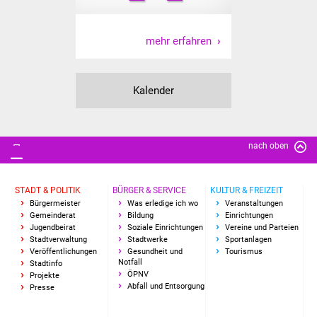
IKG Auen
mehr erfahren
Ausschreibungen
Öffentliche
Kalender
Ausschreibung
Europaweite
nach oben
Ausschreibung
Beschränkte
STADT & POLITIK
BÜRGER & SERVICE
KULTUR & FREIZEIT
Ausschreibung
Bürgermeister
Was erledige ich wo
Veranstaltungen
Gemeinderat
Bildung
Einrichtungen
Jugendbeirat
Soziale Einrichtungen
Vereine und Parteien
Freihändige Vergabe
Stadtverwaltung
Stadtwerke
Sportanlagen
Veröffentlichungen
Gesundheit und
Tourismus
Notfall
Stadtinfo
Gewerbeverzeichnis
ÖPNV
Projekte
Abfall und Entsorgung
Presse
Gewerbe - Selbsteintrag