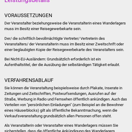
Was erledige ich wo
VORAUSSETZUNGEN
Der Veranstalter beziehungsweise die Veranstalterin eines Wanderlagers
Dienstleistungen
muss im Besitz einer Reisegewerbekarte sein.
Lebenslagen
Der/ die schriftlich bevollmächtigte Vertreter/ Vertreterin des
Veranstalters/ der Veranstalterin muss im Besitz einer Zweitschrift oder
einer beglaubigten Kopie der Reisegewerbekarte des Veranstalters sein.
Formulare
Bei Nicht-EU-Ausländern: Grundsätzlich erforderlich ist ein
Aufenthaltstitel, der die Ausübung der selbständigen Tätigkeit erlaubt.
Bürgerinfos
VERFAHRENSABLAUF
Bildung
Sie können die Veranstaltung beispielsweise durch Plakate, Inserate in
Schulen
Zeitungen und Zeitschriften, Postwurfsendungen, Ausrufen auf der
Straße, Werbung in Radio und Fernsehen öffentlich ankündigen. Auch das
Verteilen von "persönlichen Einladungen" (zum Beispiel an die Bewohner
Kindergärten
eines Häuserblocks) gilt als öffentliche Bekanntmachung, wenn die
Verkaufsveranstaltung grundsätzlich allen Personen offen steht.
Kolping-Musikschule
Als Veranstalterin oder Veranstalter eines Wanderlagers müssen Sie
sicherstellen, dass die öffentliche Ankündigung des Wanderlagers