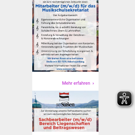
Senioren
Stadtseniorenrat
Sommerwochen für
Ältere
Seniorenwohn- und
Pflegeheim
Familien
Mehr erfahren
Familientreff
Kinder und Jugendliche
Schülerferienprogramm
Migration und Integration