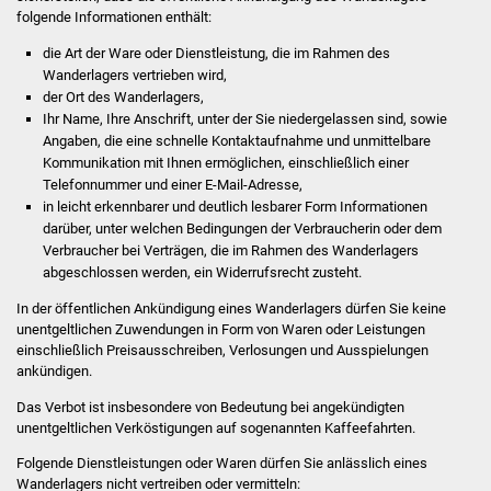
Volkshochschule
folgende Informationen enthält:
die Art der Ware oder Dienstleistung, die im Rahmen des
Soziale Einrichtungen
Wanderlagers vertrieben wird,
der Ort des Wanderlagers,
Kirchen
Ihr Name, Ihre Anschrift, unter der Sie niedergelassen sind, sowie
Angaben, die eine schnelle Kontaktaufnahme und unmittelbare
Kommunikation mit Ihnen ermöglichen, einschließlich einer
Lokale Agenda
Telefonnummer und einer E-Mail-Adresse,
in leicht erkennbarer und deutlich lesbarer Form Informationen
Jugendhaus
darüber, unter welchen Bedingungen der Verbraucherin oder dem
Verbraucher bei Verträgen, die im Rahmen des Wanderlagers
Fachteam Jugend
abgeschlossen werden, ein Widerrufsrecht zusteht.
In der öffentlichen Ankündigung eines Wanderlagers dürfen Sie keine
Kinder- und
unentgeltlichen Zuwendungen in Form von Waren oder Leistungen
Familienzentrum
einschließlich Preisausschreiben, Verlosungen und Ausspielungen
ankündigen.
Stadtwerke
Das Verbot ist insbesondere von Bedeutung bei angekündigten
unentgeltlichen Verköstigungen auf sogenannten Kaffeefahrten.
Suenergie
Folgende Dienstleistungen oder Waren dürfen Sie anlässlich eines
Wanderlagers nicht vertreiben oder vermitteln: