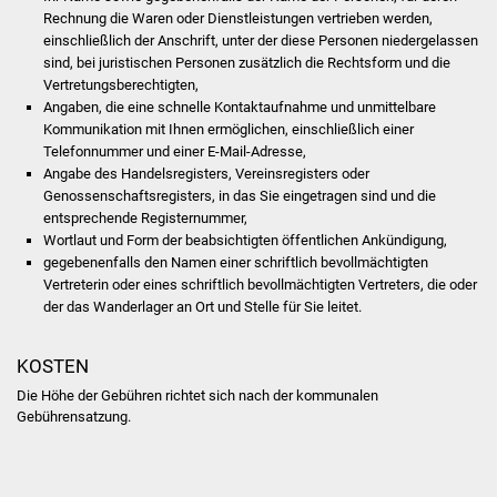
Veranstaltungen
Rechnung die Waren oder Dienstleistungen vertrieben werden,
einschließlich der Anschrift, unter der diese Personen niedergelassen
Stadtfest
sind, bei juristischen Personen zusätzlich die Rechtsform und die
Vertretungsberechtigten,
Angaben, die eine schnelle Kontaktaufnahme und unmittelbare
Ostermarkt
Kommunikation mit Ihnen ermöglichen, einschließlich einer
Telefonnummer und einer E-Mail-Adresse,
Einrichtungen
Angabe des Handelsregisters, Vereinsregisters oder
Genossenschaftsregisters, in das Sie eingetragen sind und die
Hallenbad
entsprechende Registernummer,
Wortlaut und Form der beabsichtigten öffentlichen Ankündigung,
gegebenenfalls den Namen einer schriftlich bevollmächtigten
Stadtbücherei
Vertreterin oder eines schriftlich bevollmächtigten Vertreters, die oder
der das Wanderlager an Ort und Stelle für Sie leitet.
Stadtarchiv
KOSTEN
Zehntscheuer
Die Höhe der Gebühren richtet sich nach der kommunalen
Gebührensatzung.
Bürgerhaus
Kulturhalle