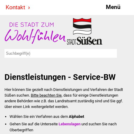
Menü
Kontakt
Stadt & Politik
Bürgermeister
Reden
Gemeinderat
Dienstleistungen - Service-BW
Ausschüsse
Hier können Sie gezielt nach Dienstleistungen und Verfahren der Stadt
Ratsinformationssystem
Süßen suchen.
Bitte beachten Sie
, dass für einige Dienstleistungen
andere Behörden wie z.B. das Landratsamt zuständig sind und Sie ggf.
Jugendbeirat
über einen Link weitergeleitet werden.
Wählen Sie ein Verfahren aus dem
Alphabet
Summerrockfestival
Gehen Sie auf die Unterseite
Lebenslagen
und suchen Sie nach
Oberbegriffen
Hallenbadparty