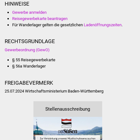
HINWEISE
Vereine und Parteien
Gewerbe anmelden
Reisegewerbekarte beantragen
Selbsteintrag Vereine
Für Wanderlager gelten die gesetzlichen
Ladenöffnungszeiten
.
Beirat Süßener Vereine
RECHTSGRUNDLAGE
Gewerbeordnung (GewO)
Sportanlagen
§ 55 Reisegewerbekarte
§ 56a Wanderlager
Tourismus
Erlebnisregion
FREIGABEVERMERK
Schwäbischer Albtrauf
25.07.2024 Wirtschaftsministerium Baden-Württemberg
Route der
Stellenausschreibung
Industriekultur
Lebenslagen