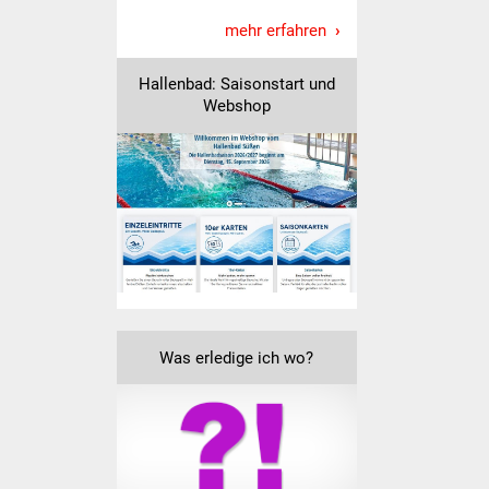
Freundeskreis Asyl
mehr erfahren
Ukraine-Hilfe
Hallenbad: Saisonstart und
Webshop
Wohnen
Bauen in Süßen
Wohnimmobilien +
Baugrundstücke
Wirtschaft
Was erledige ich wo?
Haushalt & Infos
Wirtschaftsförderung
Gewerbeimmobilien