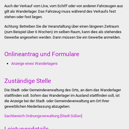
Stadtinfo
Auch der Verkauf vom Lkw, vom Schiff oder von anderen Fahrzeugen aus
gilt als Wanderlager. Das Fahrzeug muss während des Verkaufs fest
stehen oder fest liegen.
Jubiläumsjahr 2021
Achtung: Betreiben Sie die Veranstaltung über einen längeren Zeitraum
Partnerstädte
(zum Beispiel über 6 Wochen) im selben Raum, kann dies als stehendes
Gewerbe angesehen werden. Dann müssen Sie ein Gewerbe anmelden.
Projekte
Onlineantrag und Formulare
Schulentwicklung Bizet
Anzeige eines Wanderlagers
Sanierung Hallenbad
Zuständige Stelle
Sanierung Bizethalle
Die Stadt- oder Gemeindeverwaltung des Orts, an dem das Wanderlager
stattfinden soll. Sofern das Wanderlager im Ausland stattfinden soll, ist
Ortsentwicklung
die Anzeige bei der Stadt- oder Gemeindeverwaltung am Ort Ihrer
gewerblichen Niederlassung abzugeben.
Presse
Sachbereich Ordnungsverwaltung [Stadt Süßen]
Bürger & Service
Leistungsdetails