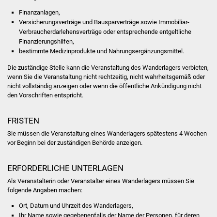
NETZMonitor
Finanzanlagen,
Versicherungsverträge und Bausparverträge sowie Immobiliar-
Gesundheit und Notfall
Verbraucherdarlehensverträge oder entsprechende entgeltliche
Finanzierungshilfen,
Ärzte und Apotheken
bestimmte Medizinprodukte und Nahrungsergänzungsmittel.
Die zuständige Stelle kann die Veranstaltung des Wanderlagers verbieten,
Pflege von Angehörigen
wenn Sie die Veranstaltung nicht rechtzeitig, nicht wahrheitsgemäß oder
nicht vollständig anzeigen oder wenn die öffentliche Ankündigung nicht
Hitzewarnung / UV-
den Vorschriften entspricht.
Index
FRISTEN
ÖPNV
Sie müssen die Veranstaltung eines Wanderlagers spätestens 4 Wochen
vor Beginn bei der zuständigen Behörde anzeigen.
Bürgerbus (MOBS)
ERFORDERLICHE UNTERLAGEN
Abfall und Entsorgung
Als Veranstalterin oder Veranstalter eines Wanderlagers müssen Sie
folgende Angaben machen:
Kultur & Freizeit
Ort, Datum und Uhrzeit des Wanderlagers,
Ihr Name sowie gegebenenfalls der Name der Personen, für deren