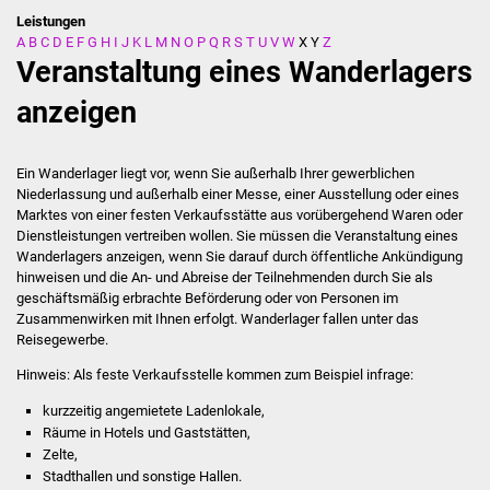
Leistungen
A
B
C
D
E
F
G
H
I
J
K
L
M
N
O
P
Q
R
S
T
U
V
W
X
Y
Z
Stadtverwaltung
Veranstaltung eines Wanderlagers
Ansprechpartner
anzeigen
Behördenwegweiser
Ein Wanderlager liegt vor, wenn Sie außerhalb Ihrer gewerblichen
Niederlassung und außerhalb einer Messe, einer Ausstellung oder eines
Stellenangebote
Marktes von einer festen Verkaufsstätte aus vorübergehend Waren oder
Dienstleistungen vertreiben wollen. Sie müssen die Veranstaltung eines
Kontakt
Wanderlagers anzeigen, wenn Sie darauf durch öffentliche Ankündigung
hinweisen und die An- und Abreise der Teilnehmenden durch Sie als
geschäftsmäßig erbrachte Beförderung oder von Personen im
Veröffentlichungen
Zusammenwirken mit Ihnen erfolgt. Wanderlager fallen unter das
Reisegewerbe.
Ortsrecht
Hinweis:
Als feste Verkaufsstelle kommen zum Beispiel infrage:
FNP / Bebauungspläne
kurzzeitig angemietete Ladenlokale,
Räume in Hotels und Gaststätten,
Zelte,
Wahlen
Stadthallen und sonstige Hallen.