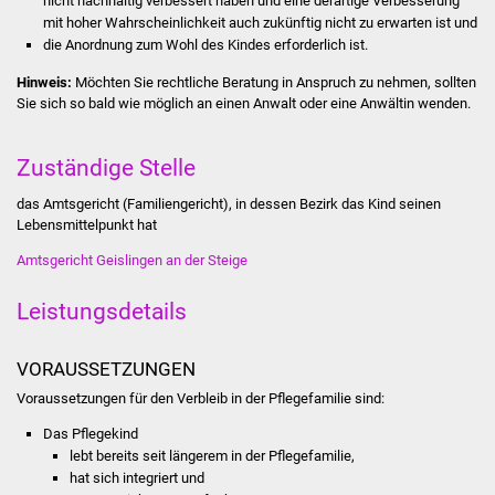
nicht nachhaltig verbessert haben und eine derartige Verbesserung
Stadtinfo
mit hoher Wahrscheinlichkeit auch zukünftig nicht zu erwarten ist und
die Anordnung zum Wohl des Kindes erforderlich ist.
Jubiläumsjahr 2021
Hinweis:
Möchten Sie rechtliche Beratung in Anspruch zu nehmen, sollten
Sie sich so bald wie möglich an einen Anwalt oder eine Anwältin wenden.
Partnerstädte
Zuständige Stelle
Projekte
das Amtsgericht (Familiengericht), in dessen Bezirk das Kind seinen
Schulentwicklung Bizet
Lebensmittelpunkt hat
Amtsgericht Geislingen an der Steige
Sanierung Hallenbad
Leistungsdetails
Sanierung Bizethalle
VORAUSSETZUNGEN
Ortsentwicklung
Voraussetzungen für den Verbleib in der Pflegefamilie sind:
Presse
Das Pflegekind
lebt bereits seit längerem in der Pflegefamilie,
hat sich integriert und
Bürger & Service