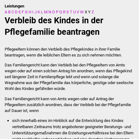
Leistungen
A
B
C
D
E
F
G
H
I
J
K
L
M
N
O
P
Q
R
S
T
U
V
W
X
Y
Z
Stadtverwaltung
Verbleib des Kindes in der
Ansprechpartner
Pflegefamilie beantragen
Behördenwegweiser
Pflegeeltern können den Verbleib des Pflegekindes in ihrer Familie
beantragen, wenn die leiblichen Eltern es zu sich nehmen möchten.
Stellenangebote
Das Familiengericht kann den Verbleib bei den Pflegeeltern von Amts
wegen oder auf einen solchen Antrag hin anordnen, wenn das Pflegekind
Kontakt
seit längerer Zeit in Familienpflege lebt und wenn und solange die
Wegnahme aus der Pflegefamilie das körperliche, geistige oder seelische
Veröffentlichungen
Wohl des Kindes gefährden würde.
Das Familiengericht kann von Amts wegen oder auf Antrag der
Ortsrecht
Pflegeeltern zusätzlich anordnen, dass der Verbleib bei der Pflegefamilie
auf Dauer ist, wenn
FNP / Bebauungspläne
sich innerhalb eines im Hinblick auf die Entwicklung des Kindes
vertretbaren Zeitraums trotz angebotener geeigneter Beratungs- und
Wahlen
Unterstützungsmaßnahmen die Erziehungsverhältnisse bei den Eltern