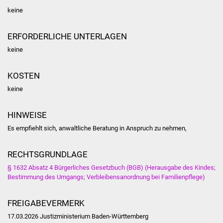
Volkshochschule
keine
Soziale Einrichtungen
ERFORDERLICHE UNTERLAGEN
keine
Kirchen
KOSTEN
Lokale Agenda
keine
Jugendhaus
HINWEISE
Fachteam Jugend
Es empfiehlt sich, anwaltliche Beratung in Anspruch zu nehmen,
Kinder- und
RECHTSGRUNDLAGE
Familienzentrum
§ 1632 Absatz 4 Bürgerliches Gesetzbuch (BGB) (Herausgabe des Kindes;
Bestimmung des Umgangs; Verbleibensanordnung bei Familienpflege)
Stadtwerke
FREIGABEVERMERK
Suenergie
17.03.2026 Justizministerium Baden-Württemberg