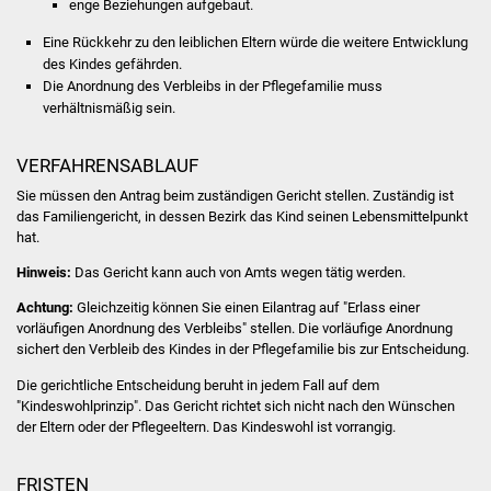
enge Beziehungen aufgebaut.
Was erledige ich wo
Eine Rückkehr zu den leiblichen Eltern würde die weitere Entwicklung
des Kindes gefährden.
Die Anordnung des Verbleibs in der Pflegefamilie muss
Dienstleistungen
verhältnismäßig sein.
Lebenslagen
VERFAHRENSABLAUF
Formulare
Sie müssen den Antrag beim zuständigen Gericht stellen. Zuständig ist
das Familiengericht, in dessen Bezirk das Kind seinen Lebensmittelpunkt
hat.
Bürgerinfos
Hinweis:
Das Gericht kann auch von Amts wegen tätig werden.
Bildung
Achtung:
Gleichzeitig können Sie einen Eilantrag auf "Erlass einer
vorläufigen Anordnung des Verbleibs" stellen.
Die vorläufige Anordnung
Schulen
sichert den Verbleib des Kindes in der Pflegefamilie bis zur Entscheidung.
Die gerichtliche Entscheidung beruht in jedem Fall auf dem
Kindergärten
"Kindeswohlprinzip".
Das Gericht richtet sich nicht nach den Wünschen
der Eltern oder der Pflegeeltern.
Das Kindeswohl ist vorrangig.
Kolping-Musikschule
FRISTEN