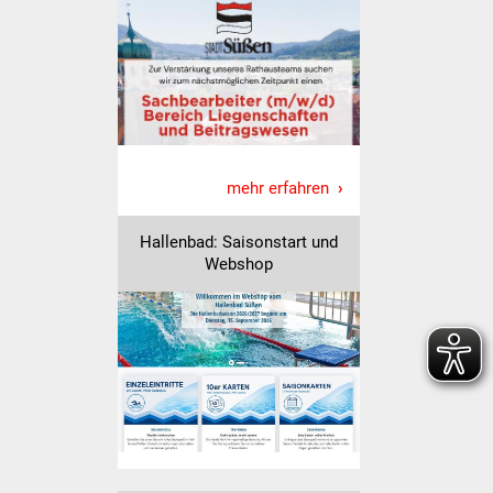
Veranstaltungen
Stadtfest
Ostermarkt
Einrichtungen
mehr erfahren
Hallenbad
Hallenbad: Saisonstart und
Webshop
Stadtbücherei
Stadtarchiv
Zehntscheuer
Bürgerhaus
Kulturhalle