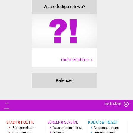
Was erledige ich wo?
Vereine und Parteien
Selbsteintrag Vereine
Beirat Süßener Vereine
Sportanlagen
mehr erfahren
Tourismus
Erlebnisregion
Kalender
Schwäbischer Albtrauf
Route der
nach oben
Industriekultur
Lebenslagen
STADT & POLITIK
BÜRGER & SERVICE
KULTUR & FREIZEIT
Bürgermeister
Was erledige ich wo
Veranstaltungen
Gemeinderat
Bildung
Einrichtungen