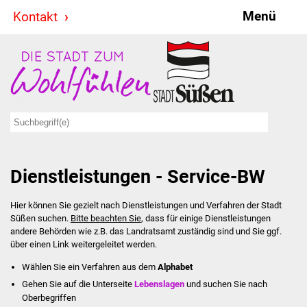
Menü
Kontakt
Stadt & Politik
Bürgermeister
Reden
Gemeinderat
Dienstleistungen - Service-BW
Ausschüsse
Hier können Sie gezielt nach Dienstleistungen und Verfahren der Stadt
Ratsinformationssystem
Süßen suchen.
Bitte beachten Sie
, dass für einige Dienstleistungen
andere Behörden wie z.B. das Landratsamt zuständig sind und Sie ggf.
Jugendbeirat
über einen Link weitergeleitet werden.
Wählen Sie ein Verfahren aus dem
Alphabet
Summerrockfestival
Gehen Sie auf die Unterseite
Lebenslagen
und suchen Sie nach
Oberbegriffen
Hallenbadparty