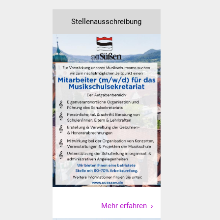
NETZMonitor
Stellenausschreibung
Gesundheit und Notfall
Ärzte und Apotheken
Pflege von Angehörigen
Hitzewarnung / UV-
Index
ÖPNV
Bürgerbus (MOBS)
Abfall und Entsorgung
Kultur & Freizeit
Mehr erfahren