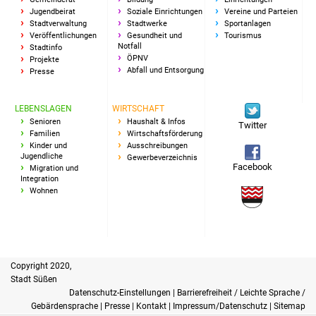
Senioren
Jugendbeirat
Soziale Einrichtungen
Vereine und Parteien
Stadtverwaltung
Stadtwerke
Sportanlagen
Stadtseniorenrat
Veröffentlichungen
Gesundheit und
Tourismus
Notfall
Stadtinfo
ÖPNV
Projekte
Sommerwochen für
Abfall und Entsorgung
Presse
Ältere
LEBENSLAGEN
WIRTSCHAFT
Seniorenwohn- und
Senioren
Haushalt & Infos
Twitter
Familien
Wirtschaftsförderung
Pflegeheim
Kinder und
Ausschreibungen
Jugendliche
Gewerbeverzeichnis
Facebook
Migration und
Familien
Integration
Wohnen
Familientreff
Kinder und Jugendliche
Copyright 2020,
Schülerferienprogramm
Stadt Süßen
Datenschutz-Einstellungen
|
Barrierefreiheit / Leichte Sprache /
Migration und Integration
Gebärdensprache
|
Presse
|
Kontakt
|
Impressum/Datenschutz
|
Sitemap