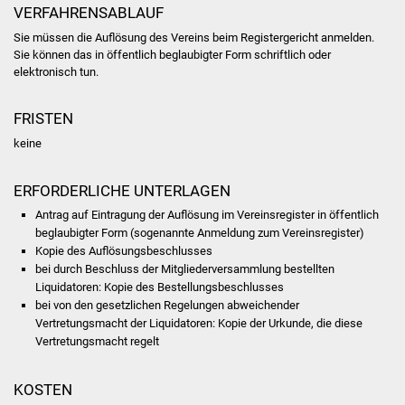
Volkshochschule
VERFAHRENSABLAUF
Sie müssen die Auflösung des Vereins beim Registergericht anmelden.
Soziale Einrichtungen
Sie können das in öffentlich beglaubigter Form schriftlich oder
elektronisch tun.
Kirchen
FRISTEN
Lokale Agenda
keine
Jugendhaus
ERFORDERLICHE UNTERLAGEN
Antrag auf Eintragung der Auflösung im Vereinsregister in öffentlich
Fachteam Jugend
beglaubigter Form (sogenannte Anmeldung zum Vereinsregister)
Kopie des Auflösungsbeschlusses
Kinder- und
bei durch Beschluss der Mitgliederversammlung bestellten
Familienzentrum
Liquidatoren: Kopie des Bestellungsbeschlusses
bei von den gesetzlichen Regelungen abweichender
Vertretungsmacht der Liquidatoren: Kopie der Urkunde, die diese
Stadtwerke
Vertretungsmacht regelt
Suenergie
KOSTEN