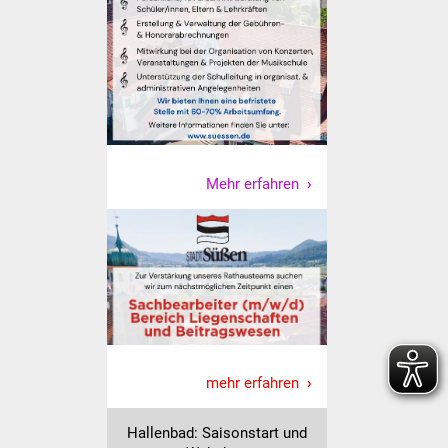
Vereine und Parteien
Selbsteintrag Vereine
Beirat Süßener Vereine
Sportanlagen
Mehr erfahren
Tourismus
Erlebnisregion
Schwäbischer Albtrauf
Route der
Industriekultur
mehr erfahren
Lebenslagen
Hallenbad: Saisonstart und