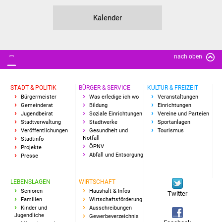
Freundeskreis Asyl
Kalender
Ukraine-Hilfe
nach oben
Wohnen
Bauen in Süßen
STADT & POLITIK
BÜRGER & SERVICE
KULTUR & FREIZEIT
Bürgermeister
Was erledige ich wo
Veranstaltungen
Wohnimmobilien +
Gemeinderat
Bildung
Einrichtungen
Jugendbeirat
Soziale Einrichtungen
Vereine und Parteien
Baugrundstücke
Stadtverwaltung
Stadtwerke
Sportanlagen
Veröffentlichungen
Gesundheit und
Tourismus
Notfall
Stadtinfo
Wirtschaft
ÖPNV
Projekte
Abfall und Entsorgung
Presse
Haushalt & Infos
LEBENSLAGEN
WIRTSCHAFT
Wirtschaftsförderung
Senioren
Haushalt & Infos
Twitter
Familien
Wirtschaftsförderung
Kinder und
Ausschreibungen
Gewerbeimmobilien
Jugendliche
Gewerbeverzeichnis