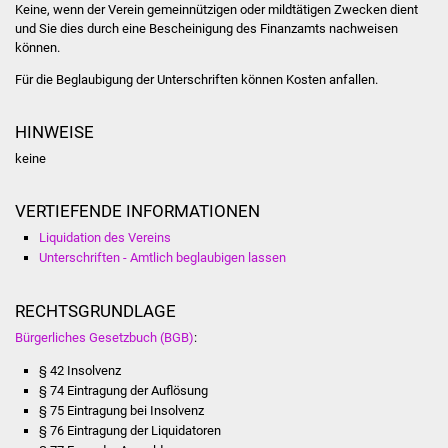
NETZMonitor
Keine, wenn der Verein gemeinnützigen oder mildtätigen Zwecken dient
und Sie dies durch eine Bescheinigung des Finanzamts nachweisen
können.
Gesundheit und Notfall
Für die Beglaubigung der Unterschriften können Kosten anfallen.
Ärzte und Apotheken
HINWEISE
Pflege von Angehörigen
keine
Hitzewarnung / UV-
VERTIEFENDE INFORMATIONEN
Index
Liquidation des Vereins
Unterschriften - Amtlich beglaubigen lassen
ÖPNV
RECHTSGRUNDLAGE
Bürgerbus (MOBS)
Bürgerliches Gesetzbuch (BGB)
:
Abfall und Entsorgung
§ 42 Insolvenz
§ 74 Eintragung der Auflösung
Kultur & Freizeit
§ 75 Eintragung bei Insolvenz
§ 76 Eintragung der Liquidatoren