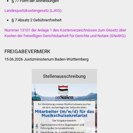
§ 77 Form der Anmeldungen
Veranstaltungen
Landesjustizkostengesetz (LJKG)
:
Stadtfest
§ 7 Absatz 2
Gebührenfreiheit
Ostermarkt
Nummer 13101 der Anlage 1 des Kostenverzeichnisses zum Gesetz über
Kosten der freiwilligen Gerichtsbarkeit für Gerichte und Notare (GNotKG)
Einrichtungen
FREIGABEVERMERK
Hallenbad
15.06.2026 Justizministerium Baden-Württemberg
Stadtbücherei
Stellenausschreibung
Stadtarchiv
Zehntscheuer
Bürgerhaus
Kulturhalle