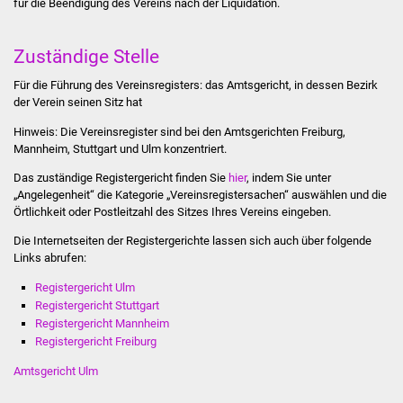
für die Beendigung des Vereins nach der Liquidation.
Stadtinfo
Zuständige Stelle
Jubiläumsjahr 2021
Für die Führung des Vereinsregisters: das Amtsgericht, in dessen Bezirk
Partnerstädte
der Verein seinen Sitz hat
Hinweis: Die Vereinsregister sind bei den Amtsgerichten Freiburg,
Projekte
Mannheim, Stuttgart und Ulm konzentriert.
Das zuständige Registergericht finden Sie
hier
, indem Sie unter
Schulentwicklung Bizet
„Angelegenheit“ die Kategorie „Vereinsregistersachen“ auswählen und die
Örtlichkeit oder Postleitzahl des Sitzes Ihres Vereins eingeben.
Sanierung Hallenbad
Die Internetseiten der Registergerichte lassen sich auch über folgende
Links abrufen:
Sanierung Bizethalle
Registergericht Ulm
Registergericht Stuttgart
Ortsentwicklung
Registergericht Mannheim
Registergericht Freiburg
Presse
Amtsgericht Ulm
Bürger & Service