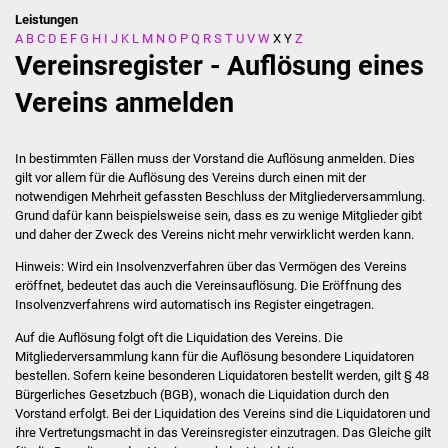
Leistungen
A
B
C
D
E
F
G
H
I
J
K
L
M
N
O
P
Q
R
S
T
U
V
W
X
Y
Z
Stadtverwaltung
Vereinsregister - Auflösung eines
Ansprechpartner
Vereins anmelden
Behördenwegweiser
In bestimmten Fällen muss der Vorstand die Auflösung anmelden. Dies
gilt vor allem für die Auflösung des Vereins durch einen mit der
Stellenangebote
notwendigen Mehrheit gefassten Beschluss der Mitgliederversammlung.
Grund dafür kann beispielsweise sein, dass es zu wenige Mitglieder gibt
Kontakt
und daher der Zweck des Vereins nicht mehr verwirklicht werden kann.
Hinweis: Wird ein Insolvenzverfahren über das Vermögen des Vereins
Veröffentlichungen
eröffnet, bedeutet das auch die Vereinsauflösung. Die Eröffnung des
Insolvenzverfahrens wird automatisch ins Register eingetragen.
Ortsrecht
Auf die Auflösung folgt oft die Liquidation des Vereins. Die
Mitgliederversammlung kann für die Auflösung besondere Liquidatoren
FNP / Bebauungspläne
bestellen. Sofern keine besonderen Liquidatoren bestellt werden, gilt § 48
Bürgerliches Gesetzbuch (BGB), wonach die Liquidation durch den
Vorstand erfolgt. Bei der Liquidation des Vereins sind die Liquidatoren und
Wahlen
ihre Vertretungsmacht in das Vereinsregister einzutragen. Das Gleiche gilt