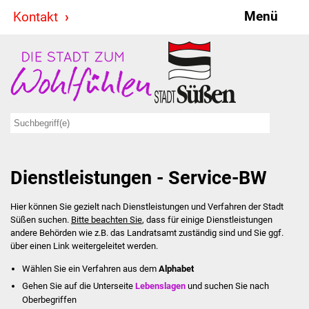
Menü
Kontakt
Stadt & Politik
Bürgermeister
Reden
Gemeinderat
Dienstleistungen - Service-BW
Ausschüsse
Hier können Sie gezielt nach Dienstleistungen und Verfahren der Stadt
Ratsinformationssystem
Süßen suchen.
Bitte beachten Sie
, dass für einige Dienstleistungen
andere Behörden wie z.B. das Landratsamt zuständig sind und Sie ggf.
Jugendbeirat
über einen Link weitergeleitet werden.
Wählen Sie ein Verfahren aus dem
Alphabet
Summerrockfestival
Gehen Sie auf die Unterseite
Lebenslagen
und suchen Sie nach
Oberbegriffen
Hallenbadparty