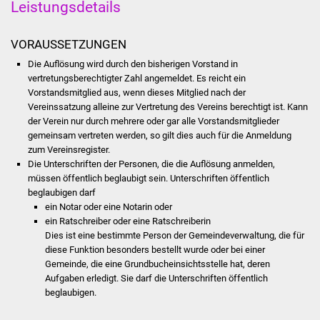
Leistungsdetails
Was erledige ich wo
VORAUSSETZUNGEN
Dienstleistungen
Die Auflösung wird durch den bisherigen Vorstand in
vertretungsberechtigter Zahl angemeldet. Es reicht ein
Vorstandsmitglied aus, wenn dieses Mitglied nach der
Lebenslagen
Vereinssatzung alleine zur Vertretung des Vereins berechtigt ist. Kann
der Verein nur durch mehrere oder gar alle Vorstandsmitglieder
Formulare
gemeinsam vertreten werden, so gilt dies auch für die Anmeldung
zum Vereinsregister.
Bürgerinfos
Die Unterschriften der Personen, die die Auflösung anmelden,
müssen öffentlich beglaubigt sein. Unterschriften öffentlich
beglaubigen darf
Bildung
ein Notar oder eine Notarin oder
ein Ratschreiber oder eine Ratschreiberin
Schulen
Dies ist eine bestimmte Person der Gemeindeverwaltung, die für
diese Funktion besonders bestellt wurde oder bei einer
Kindergärten
Gemeinde, die eine Grundbucheinsichtsstelle hat, deren
Aufgaben erledigt. Sie darf die Unterschriften öffentlich
beglaubigen.
Kolping-Musikschule