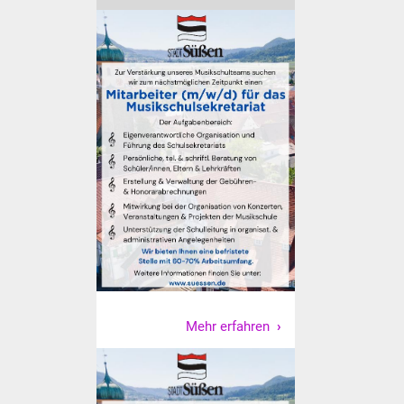
Veranstaltungen
Stadtfest
Ostermarkt
Einrichtungen
Hallenbad
Stadtbücherei
Stadtarchiv
Zehntscheuer
Mehr erfahren
Bürgerhaus
Kulturhalle