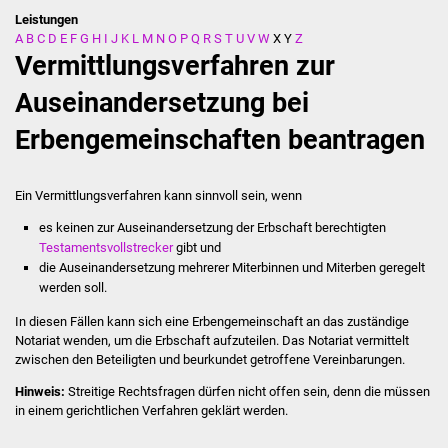
Leistungen
A
B
C
D
E
F
G
H
I
J
K
L
M
N
O
P
Q
R
S
T
U
V
W
X
Y
Z
Stadtverwaltung
Vermittlungsverfahren zur
Ansprechpartner
Auseinandersetzung bei
Erbengemeinschaften beantragen
Behördenwegweiser
Stellenangebote
Ein Vermittlungsverfahren kann sinnvoll sein, wenn
es keinen zur Auseinandersetzung der Erbschaft berechtigten
Kontakt
Testamentsvollstrecker
gibt und
die Auseinandersetzung mehrerer Miterbinnen und Miterben geregelt
Veröffentlichungen
werden soll.
In diesen Fällen kann sich eine Erbengemeinschaft an das zuständige
Ortsrecht
Notariat wenden, um die Erbschaft aufzuteilen. Das Notariat vermittelt
zwischen den Beteiligten und beurkundet getroffene Vereinbarungen.
FNP / Bebauungspläne
Hinweis:
Streitige Rechtsfragen dürfen nicht offen sein, denn die müssen
in einem gerichtlichen Verfahren geklärt werden.
Wahlen