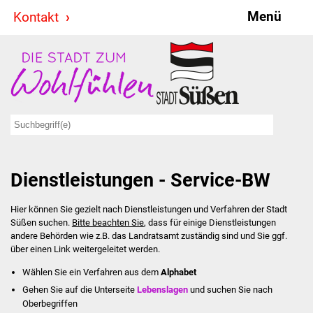
Menü
Kontakt
Stadt & Politik
Bürgermeister
Reden
Gemeinderat
Dienstleistungen - Service-BW
Ausschüsse
Hier können Sie gezielt nach Dienstleistungen und Verfahren der Stadt
Ratsinformationssystem
Süßen suchen.
Bitte beachten Sie
, dass für einige Dienstleistungen
andere Behörden wie z.B. das Landratsamt zuständig sind und Sie ggf.
Jugendbeirat
über einen Link weitergeleitet werden.
Wählen Sie ein Verfahren aus dem
Alphabet
Summerrockfestival
Gehen Sie auf die Unterseite
Lebenslagen
und suchen Sie nach
Oberbegriffen
Hallenbadparty