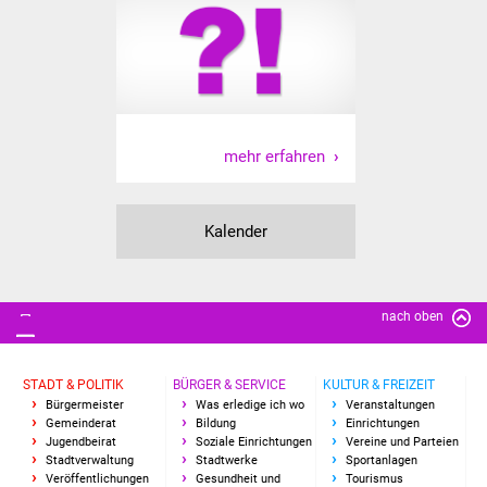
Senioren
Stadtseniorenrat
Sommerwochen für
Ältere
mehr erfahren
Seniorenwohn- und
Pflegeheim
Kalender
Familien
Familientreff
nach oben
Kinder und Jugendliche
STADT & POLITIK
BÜRGER & SERVICE
KULTUR & FREIZEIT
Bürgermeister
Was erledige ich wo
Veranstaltungen
Schülerferienprogramm
Gemeinderat
Bildung
Einrichtungen
Jugendbeirat
Soziale Einrichtungen
Vereine und Parteien
Stadtverwaltung
Stadtwerke
Sportanlagen
Migration und Integration
Veröffentlichungen
Gesundheit und
Tourismus