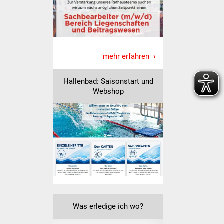
Vereine und Parteien
Selbsteintrag Vereine
mehr erfahren
Beirat Süßener Vereine
Hallenbad: Saisonstart und
Sportanlagen
Webshop
Tourismus
Erlebnisregion
Schwäbischer Albtrauf
Route der
Industriekultur
Lebenslagen
Was erledige ich wo?