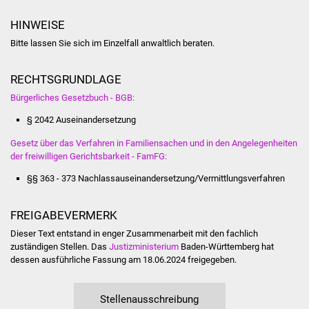
NETZMonitor
HINWEISE
Gesundheit und Notfall
Bitte lassen Sie sich im Einzelfall anwaltlich beraten.
Ärzte und Apotheken
RECHTSGRUNDLAGE
Bürgerliches Gesetzbuch - BGB:
Pflege von Angehörigen
§ 2042 Auseinandersetzung
Hitzewarnung / UV-
Gesetz über das Verfahren in Familiensachen und in den Angelegenheiten
Index
der freiwilligen Gerichtsbarkeit - FamFG:
§§ 363 - 373 Nachlassauseinandersetzung/Vermittlungsverfahren
ÖPNV
FREIGABEVERMERK
Bürgerbus (MOBS)
Dieser Text entstand in enger Zusammenarbeit mit den fachlich
zuständigen Stellen. Das
Justizministerium
Baden-Württemberg hat
Abfall und Entsorgung
dessen ausführliche Fassung am 18.06.2024 freigegeben.
Kultur & Freizeit
Stellenausschreibung