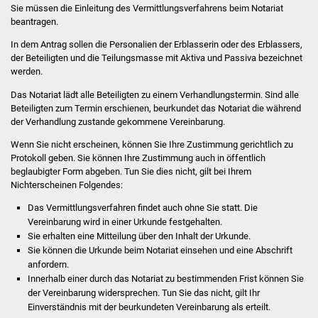
Sie müssen die Einleitung des Vermittlungsverfahrens beim Notariat
beantragen.
Was erledige ich wo
In dem Antrag sollen die Personalien der Erblasserin oder des Erblassers,
der Beteiligten und die Teilungsmasse mit Aktiva und Passiva bezeichnet
Dienstleistungen
werden.
Lebenslagen
Das Notariat lädt alle Beteiligten zu einem Verhandlungstermin. Sind alle
Beteiligten zum Termin erschienen, beurkundet das Notariat die während
der Verhandlung zustande gekommene Vereinbarung.
Formulare
Wenn Sie nicht erscheinen, können Sie Ihre Zustimmung gerichtlich zu
Protokoll geben. Sie können Ihre Zustimmung auch in öffentlich
Bürgerinfos
beglaubigter Form abgeben. Tun Sie dies nicht, gilt bei Ihrem
Nichterscheinen Folgendes:
Bildung
Das Vermittlungsverfahren findet auch ohne Sie statt. Die
Vereinbarung wird in einer Urkunde festgehalten.
Schulen
Sie erhalten eine Mitteilung über den Inhalt der Urkunde.
Sie können die Urkunde beim Notariat einsehen und eine Abschrift
Kindergärten
anfordern.
Innerhalb einer durch das Notariat zu bestimmenden Frist
können Sie
Kolping-Musikschule
der Vereinbarung widersprechen. Tun Sie das nicht, gilt Ihr
Einverständnis mit der beurkundeten Vereinbarung als erteilt.