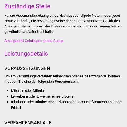
Stadtinfo
Zuständige Stelle
Für die Auseinandersetzung eines Nachlasses ist jede Notarin oder jeder
Jubiläumsjahr 2021
Notar zuständig, die beziehungsweise der seinen Amtssitz im Bezirk des
Amtsgerichts hat, in dem die Erblasserin oder der Erblasser seinen letzten
Partnerstädte
gewöhnlichen Aufenthalt hatte.
Amtsgericht Geislingen an der Steige
Projekte
Leistungsdetails
Schulentwicklung Bizet
VORAUSSETZUNGEN
Sanierung Hallenbad
Um am Vermittlungsverfahren teilnehmen oder es beantragen zu können,
müssen Sie eine der folgenden Personen sein:
Sanierung Bizethalle
Miterbin oder Miterbe
Erwerberin oder Erwerber eines Erbteils
Ortsentwicklung
Inhaberin oder Inhaber eines Pfandrechts oder Nießbrauchs an einem
Erbteil
Presse
VERFAHRENSABLAUF
Bürger & Service