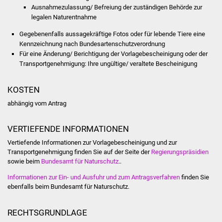
Ausnahmezulassung/ Befreiung der zuständigen Behörde zur
Vereine und Parteien
legalen Naturentnahme
Gegebenenfalls aussagekräftige Fotos oder für lebende Tiere eine
Selbsteintrag Vereine
Kennzeichnung nach Bundesartenschutzverordnung
Für eine Änderung/ Berichtigung der Vorlagebescheinigung oder der
Beirat Süßener Vereine
Transportgenehmigung: Ihre ungültige/ veraltete Bescheinigung
Sportanlagen
KOSTEN
abhängig vom Antrag
Tourismus
VERTIEFENDE INFORMATIONEN
Erlebnisregion
Schwäbischer Albtrauf
Vertiefende Informationen zur Vorlagebescheinigung und zur
Transportgenehmigung finden Sie auf der Seite der
Regierungspräsidien
sowie beim
Bundesamt für Naturschutz
..
Route der
Industriekultur
Informationen zur Ein- und Ausfuhr und zum Antragsverfahren
f
inden Sie
ebenfalls beim Bundesamt für Naturschutz.
Lebenslagen
RECHTSGRUNDLAGE