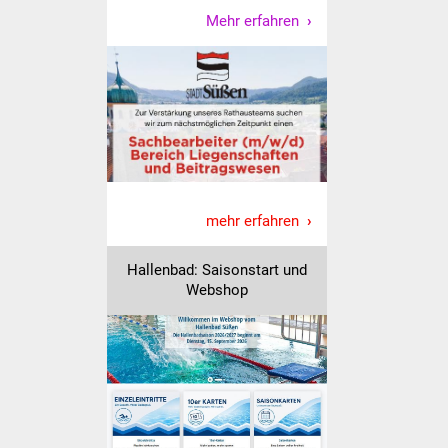
Mehr erfahren
IKG Auen
Ausschreibungen
Öffentliche
Ausschreibung
Europaweite
Ausschreibung
mehr erfahren
Beschränkte
Hallenbad: Saisonstart und
Ausschreibung
Webshop
Freihändige Vergabe
Gewerbeverzeichnis
Gewerbe - Selbsteintrag