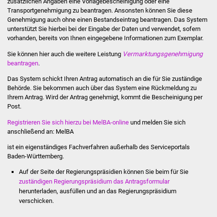
zusätzlichen Angaben eine Vorlagebescheinigung oder eine
NETZMonitor
Transportgenehmigung zu beantragen. Ansonsten können Sie diese
Genehmigung auch ohne einen Bestandseintrag beantragen. Das System
Gesundheit und Notfall
unterstützt Sie hierbei bei der Eingabe der Daten und verwendet, sofern
vorhanden, bereits von Ihnen eingegebene Informationen zum Exemplar.
Ärzte und Apotheken
Sie können hier auch die weitere Leistung
Vermarktungsgenehmigung
beantragen
.
Pflege von Angehörigen
Das System schickt Ihren Antrag automatisch an die für Sie zuständige
Behörde. Sie bekommen auch über das System eine Rückmeldung zu
Hitzewarnung / UV-
Ihrem Antrag. Wird der Antrag genehmigt, kommt die Bescheinigung per
Index
Post.
Registrieren Sie sich hierzu bei MelBA-online
und melden Sie sich
ÖPNV
anschließend an: MelBA
ist ein eigenständiges Fachverfahren außerhalb des Serviceportals
Bürgerbus (MOBS)
Baden-Württemberg.
Auf der Seite der Regierungspräsidien können Sie beim für Sie
Abfall und Entsorgung
zuständigen Regierungspräsidium das Antragsformular
herunterladen, ausfüllen und an das Regierungspräsidium
Kultur & Freizeit
verschicken.