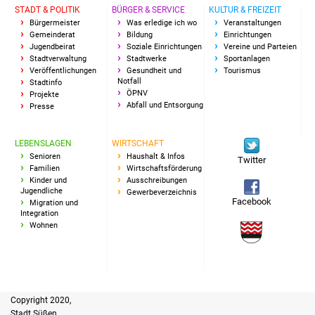
STADT & POLITIK
BÜRGER & SERVICE
KULTUR & FREIZEIT
Bürgermeister
Was erledige ich wo
Veranstaltungen
Gemeinderat
Bildung
Einrichtungen
Jugendbeirat
Soziale Einrichtungen
Vereine und Parteien
Stadtverwaltung
Stadtwerke
Sportanlagen
Veröffentlichungen
Gesundheit und
Tourismus
Notfall
Stadtinfo
ÖPNV
Projekte
Abfall und Entsorgung
Presse
LEBENSLAGEN
WIRTSCHAFT
Senioren
Haushalt & Infos
Twitter
Familien
Wirtschaftsförderung
Kinder und
Ausschreibungen
Jugendliche
Gewerbeverzeichnis
Facebook
Migration und
Integration
Wohnen
Copyright 2020,
Stadt Süßen