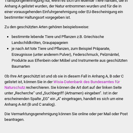
Transportgenehmigung nur, wenn es sich um lebende Tiere handelt, die in
Stadtinfo
Anhang A gelistet wurden, der Natur entnommen wurden und für die in
einer vorausgehenden Einfuhrgenehmigung oder EU-Bescheinigung ein
bestimmter Haltungsort vorgegeben ist.
Jubiläumsjahr 2021
Zu den geschützten Arten gehören beispielsweise:
Partnerstädte
bestimmte lebende Tiere und Pflanzen z.B. Griechische
Landschildkröten, Graupapageien
Projekte
je nach Art tote Tiere und Pflanzen, zum Beispiel Präparate,
Erzeugnisse (unter anderem Pulver), Federschmuck, Pelzmäntel,
Schulentwicklung Bizet
Produkte aus Elfenbein oder Möbel und Instrumente aus geschützten
Baumarten
Sanierung Hallenbad
Ob Ihre Art geschützt ist und ob sie in diesem Fall in Anhang A, B oder C
gelistet ist, können Sie in der
Wisia-Datenbank des Bundesamtes für
Naturschutz
recherchieren. Sie können die Art dort auf der linken Seite
Sanierung Bizethalle
unter „Recherche“ und „Suchbegriff (Artnamen) eingeben“. Ist in der
erscheinenden Spalte „EG“ ein „A“ eingetragen, handelt es sich um eine
Ortsentwicklung
Anhang A-Art (B und C analog).
Die Vermarktungsgenehmigung können Sie online oder per Mail oder Post
Presse
beantragen.
Bürger & Service