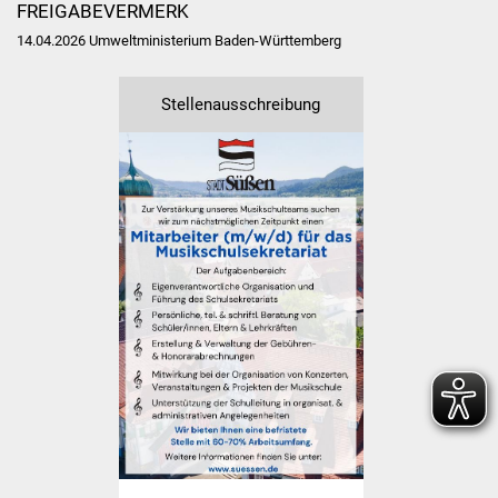
FREIGABEVERMERK
Freundeskreis Asyl
14.04.2026 Umweltministerium Baden-Württemberg
Ukraine-Hilfe
Stellenausschreibung
Wohnen
Bauen in Süßen
Wohnimmobilien +
Baugrundstücke
Wirtschaft
Haushalt & Infos
Wirtschaftsförderung
Gewerbeimmobilien