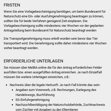
Veranstaltungen
FRISTEN
Wenn Sie eine Vorlagebescheinigung benötigen, um beim Bundesamt für
Stadtfest
Naturschutz eine Ein- oder Ausfuhrgenehmigung beantragen zu können,
sollten Sie für beide Verfahren genügend Zeit einplanen. Die
Ostermarkt
Vorlagebescheinigung sollte mindestens vier Wochen vor der geplanten
Antragstellung beim
Bundesamt für Naturschutz
beantragt werden
Einrichtungen
Die Transportgenehmigung muss erteilt worden sein bevor das Tier
transportiert wird. Die Genehmigung sollte daher mindestens vier Wochen
Hallenbad
vorher beantragt werden.
Stadtbücherei
ERFORDERLICHE UNTERLAGEN
Sie müssen über MelBA-online die für den Antrag erforderlichen Felder
Stadtarchiv
ausfüllen bzw. einen ausgefüllten Antrag einreichen. Je nach Einzelfall
müssen Sie weitere Unterlagen einreichen, z.B.:
Zehntscheuer
Nachweis über die legale Herkunft: Je nach Fall könnte das sein:
Angaben zum Vorerwerb, z.B. Rechnungen, Darlegung des
Bürgerhaus
Handelswegs, Buchführung
EG-Einfuhrgenehmigung
Nachzuchtbestätigung der Naturschutzbehörde, Zuchtnachweis
Kulturhalle
vom Züchter mit Angaben zu den Elterntieren