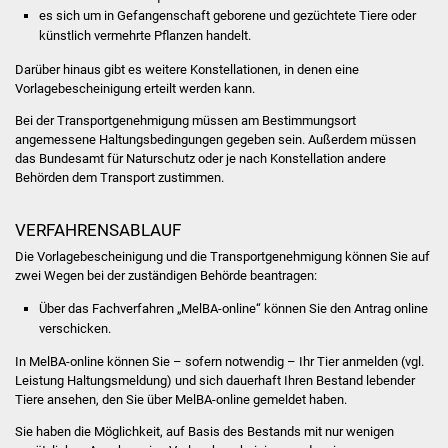
Volkshochschule
es sich um in Gefangenschaft geborene und gezüchtete Tiere oder
künstlich vermehrte Pflanzen handelt.
Soziale Einrichtungen
Darüber hinaus gibt es weitere Konstellationen, in denen eine
Vorlagebescheinigung erteilt werden kann.
Kirchen
Bei der Transportgenehmigung müssen am Bestimmungsort
angemessene Haltungsbedingungen gegeben sein. Außerdem müssen
Lokale Agenda
das Bundesamt für Naturschutz oder je nach Konstellation andere
Behörden dem Transport zustimmen.
Jugendhaus
VERFAHRENSABLAUF
Fachteam Jugend
Die Vorlagebescheinigung und die Transportgenehmigung können Sie auf
zwei Wegen bei der zuständigen Behörde beantragen:
Kinder- und
Über das Fachverfahren „MelBA-online“ können Sie den Antrag online
Familienzentrum
verschicken.
In MelBA-online können Sie – sofern notwendig – Ihr Tier anmelden (vgl.
Stadtwerke
Leistung Haltungsmeldung) und sich dauerhaft Ihren Bestand lebender
Tiere ansehen, den Sie über MelBA-online gemeldet haben.
Suenergie
Sie haben die Möglichkeit, auf Basis des Bestands mit nur wenigen