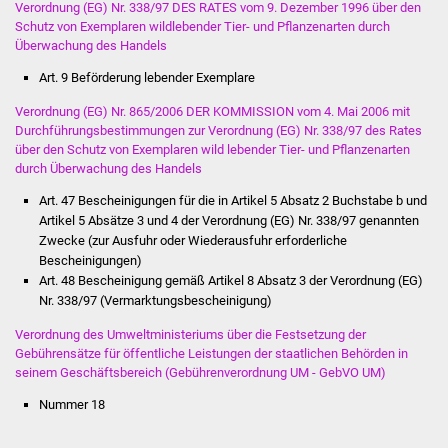
Senioren
Verordnung (EG) Nr. 338/97 DES RATES vom 9. Dezember 1996 über den
Schutz von Exemplaren wildlebender Tier- und Pflanzenarten durch
Überwachung des Handels
Stadtseniorenrat
Art. 9 Beförderung lebender Exemplare
Sommerwochen für
Verordnung (EG) Nr. 865/2006 DER KOMMISSION vom 4. Mai 2006 mit
Ältere
Durchführungsbestimmungen zur Verordnung (EG) Nr. 338/97 des Rates
über den Schutz von Exemplaren wild lebender Tier- und Pflanzenarten
Seniorenwohn- und
durch Überwachung des Handels
Pflegeheim
Art. 47 Bescheinigungen für die in Artikel 5 Absatz 2 Buchstabe b und
Artikel 5 Absätze 3 und 4 der Verordnung (EG) Nr. 338/97 genannten
Familien
Zwecke (zur Ausfuhr oder Wiederausfuhr erforderliche
Bescheinigungen)
Art. 48 Bescheinigung gemäß Artikel 8 Absatz 3 der Verordnung (EG)
Familientreff
Nr. 338/97 (Vermarktungsbescheinigung)
Kinder und Jugendliche
Verordnung des Umweltministeriums über die Festsetzung der
Gebührensätze für öffentliche Leistungen der staatlichen Behörden in
seinem Geschäftsbereich (Gebührenverordnung UM - GebVO UM)
Schülerferienprogramm
Nummer 18
Migration und Integration