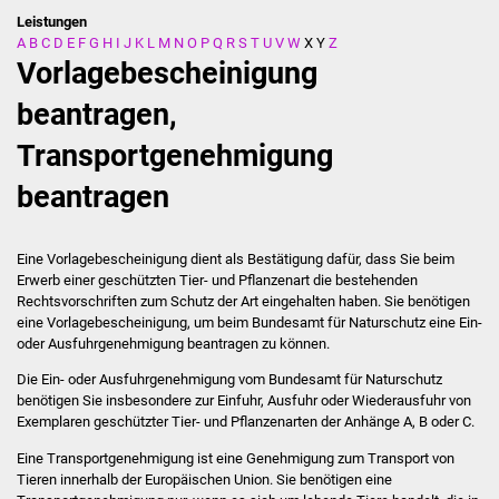
Leistungen
A
B
C
D
E
F
G
H
I
J
K
L
M
N
O
P
Q
R
S
T
U
V
W
X
Y
Z
Stadtverwaltung
Vorlagebescheinigung
Ansprechpartner
beantragen,
Transportgenehmigung
Behördenwegweiser
beantragen
Stellenangebote
Kontakt
Eine Vorlagebescheinigung dient als Bestätigung dafür, dass Sie beim
Erwerb einer geschützten Tier- und Pflanzenart die bestehenden
Rechtsvorschriften zum Schutz der Art eingehalten haben. Sie benötigen
Veröffentlichungen
eine Vorlagebescheinigung, um beim Bundesamt für Naturschutz eine Ein-
oder Ausfuhrgenehmigung beantragen zu können.
Ortsrecht
Die Ein- oder Ausfuhrgenehmigung vom Bundesamt für Naturschutz
benötigen Sie insbesondere zur Einfuhr, Ausfuhr oder Wiederausfuhr von
FNP / Bebauungspläne
Exemplaren geschützter Tier- und Pflanzenarten der Anhänge A, B oder C.
Eine Transportgenehmigung ist eine Genehmigung zum Transport von
Wahlen
Tieren innerhalb der Europäischen Union. Sie benötigen eine