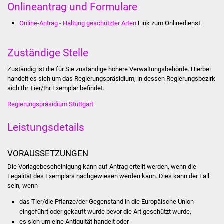
Onlineantrag und Formulare
Was erledige ich wo
Online-Antrag - Haltung geschützter Arten
Link zum Onlinedienst
Dienstleistungen
Zuständige Stelle
Lebenslagen
Zuständig ist die für Sie zuständige höhere Verwaltungsbehörde. Hierbei
handelt es sich um das Regierungspräsidium, in dessen Regierungsbezirk
Formulare
sich Ihr Tier/Ihr Exemplar befindet.
Regierungspräsidium Stuttgart
Bürgerinfos
Leistungsdetails
Bildung
VORAUSSETZUNGEN
Schulen
Die Vorlagebescheinigung kann auf Antrag erteilt werden, wenn die
Legalität des Exemplars nachgewiesen werden kann. Dies kann der Fall
Kindergärten
sein, wenn
das Tier/die Pflanze/der Gegenstand in die Europäische Union
Kolping-Musikschule
eingeführt oder gekauft wurde bevor die Art geschützt wurde,
es sich um eine Antiquität handelt oder