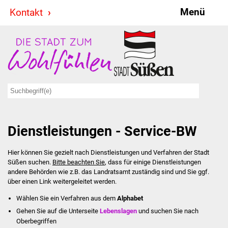
Menü
Kontakt
Stadt & Politik
Bürgermeister
Reden
Gemeinderat
Dienstleistungen - Service-BW
Ausschüsse
Hier können Sie gezielt nach Dienstleistungen und Verfahren der Stadt
Ratsinformationssystem
Süßen suchen.
Bitte beachten Sie
, dass für einige Dienstleistungen
andere Behörden wie z.B. das Landratsamt zuständig sind und Sie ggf.
Jugendbeirat
über einen Link weitergeleitet werden.
Wählen Sie ein Verfahren aus dem
Alphabet
Summerrockfestival
Gehen Sie auf die Unterseite
Lebenslagen
und suchen Sie nach
Oberbegriffen
Hallenbadparty