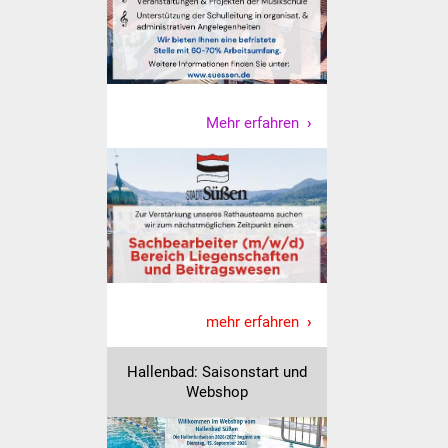
Volkshochschule
Soziale Einrichtungen
Kirchen
Mehr erfahren
Lokale Agenda
Jugendhaus
Fachteam Jugend
Kinder- und
Familienzentrum
mehr erfahren
Stadtwerke
Hallenbad: Saisonstart und
Webshop
Suenergie