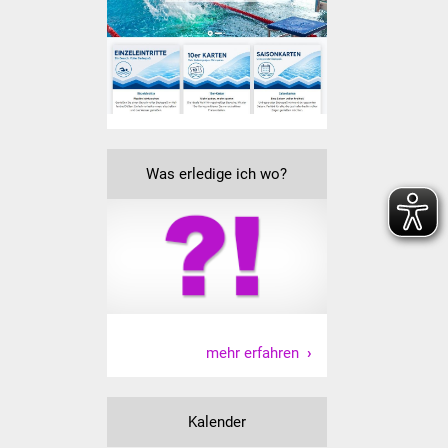
NETZMonitor
Gesundheit und Notfall
Ärzte und Apotheken
Pflege von Angehörigen
Was erledige ich wo?
Hitzewarnung / UV-
Index
ÖPNV
Bürgerbus (MOBS)
mehr erfahren
Abfall und Entsorgung
Kultur & Freizeit
Kalender