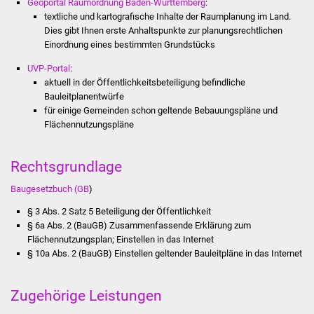
Geoportal Raumordnung Baden-Württemberg
:
Stadtinfo
textliche und kartografische Inhalte der Raumplanung im Land.
Dies gibt Ihnen erste Anhaltspunkte zur planungsrechtlichen
Jubiläumsjahr 2021
Einordnung eines bestimmten Grundstücks
UVP-Portal
:
Partnerstädte
aktuell in der Öffentlichkeitsbeteiligung befindliche
Bauleitplanentwürfe
Projekte
für einige Gemeinden schon geltende Bebauungspläne und
Flächennutzungspläne
Schulentwicklung Bizet
Rechtsgrundlage
Sanierung Hallenbad
Baugesetzbuch (GB
)
Sanierung Bizethalle
§ 3 Abs. 2 Satz 5 Beteiligung der Öffentlichkeit
§ 6a Abs. 2 (BauGB) Zusammenfassende Erklärung zum
Flächennutzungsplan; Einstellen in das Internet
Ortsentwicklung
§ 10a Abs. 2 (BauGB) Einstellen geltender Bauleitpläne in das Internet
Presse
Zugehörige Leistungen
Bürger & Service