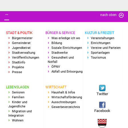
Veranstaltungen
Stadtfest
nach oben
Ostermarkt
STADT & POLITIK
BÜRGER & SERVICE
KULTUR & FREIZEIT
Bürgermeister
Was erledige ich wo
Veranstaltungen
Einrichtungen
Gemeinderat
Bildung
Einrichtungen
Jugendbeirat
Soziale Einrichtungen
Vereine und Parteien
Stadtverwaltung
Stadtwerke
Sportanlagen
Hallenbad
Veröffentlichungen
Gesundheit und
Tourismus
Notfall
Stadtinfo
ÖPNV
Projekte
Stadtbücherei
Abfall und Entsorgung
Presse
Stadtarchiv
LEBENSLAGEN
WIRTSCHAFT
Senioren
Haushalt & Infos
Twitter
Zehntscheuer
Familien
Wirtschaftsförderung
Kinder und
Ausschreibungen
Jugendliche
Gewerbeverzeichnis
Bürgerhaus
Facebook
Migration und
Integration
Wohnen
Kulturhalle