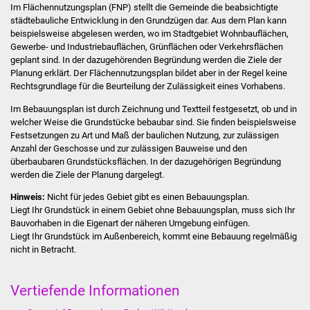
Im Flächennutzungsplan (FNP) stellt die Gemeinde die beabsichtigte
städtebauliche Entwicklung in den Grundzügen dar. Aus dem Plan kann
Stadtverwaltung
beispielsweise abgelesen werden, wo im Stadtgebiet Wohnbauflächen,
Gewerbe- und Industriebauflächen, Grünflächen oder Verkehrsflächen
geplant sind. In der dazugehörenden Begründung werden die Ziele der
Ansprechpartner
Planung erklärt. Der Flächennutzungsplan bildet aber in der Regel keine
Rechtsgrundlage für die Beurteilung der Zulässigkeit eines Vorhabens.
Behördenwegweiser
Im Bebauungsplan ist durch Zeichnung und Textteil festgesetzt, ob und in
welcher Weise die Grundstücke bebaubar sind. Sie finden beispielsweise
Stellenangebote
Festsetzungen zu Art und Maß der baulichen Nutzung, zur zulässigen
Anzahl der Geschosse und zur zulässigen Bauweise und den
Kontakt
überbaubaren Grundstücksflächen. In der dazugehörigen Begründung
werden die Ziele der Planung dargelegt.
Veröffentlichungen
Hinweis:
Nicht für jedes Gebiet gibt es einen Bebauungsplan.
Liegt Ihr Grundstück in einem Gebiet ohne Bebauungsplan, muss sich Ihr
Bauvorhaben in die Eigenart der näheren Umgebung einfügen.
Ortsrecht
Liegt Ihr Grundstück im Außenbereich, kommt eine Bebauung regelmäßig
nicht in Betracht.
FNP / Bebauungspläne
Vertiefende Informationen
Wahlen