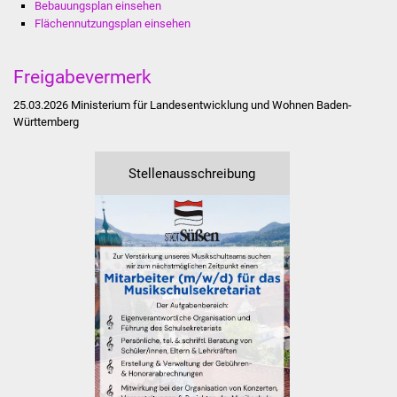
Bebauungsplan einsehen
Flächennutzungsplan einsehen
Was erledige ich wo
Freigabevermerk
Dienstleistungen
25.03.2026 Ministerium für Landesentwicklung und Wohnen Baden-
Lebenslagen
Württemberg
Formulare
Stellenausschreibung
Bürgerinfos
Bildung
Schulen
Kindergärten
Kolping-Musikschule