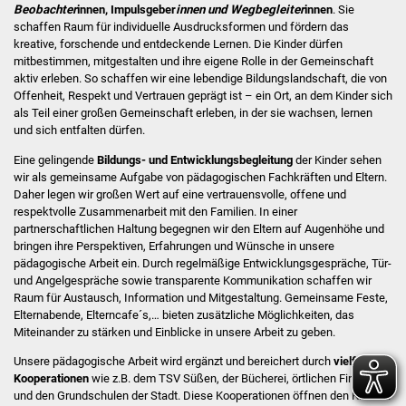
NETZMonitor
Beobachter
innen, Impulsgeber
innen und Wegbegleiter
innen
. Sie
schaffen Raum für individuelle Ausdrucksformen und fördern das
kreative, forschende und entdeckende Lernen. Die Kinder dürfen
Gesundheit und Notfall
mitbestimmen, mitgestalten und ihre eigene Rolle in der Gemeinschaft
aktiv erleben. So schaffen wir eine lebendige Bildungslandschaft, die von
Ärzte und Apotheken
Offenheit, Respekt und Vertrauen geprägt ist – ein Ort, an dem Kinder sich
als Teil einer großen Gemeinschaft erleben, in der sie wachsen, lernen
und sich entfalten dürfen.
Pflege von Angehörigen
Eine gelingende
Bildungs- und Entwicklungsbegleitung
der Kinder sehen
Hitzewarnung / UV-
wir als gemeinsame Aufgabe von pädagogischen Fachkräften und Eltern.
Daher legen wir großen Wert auf eine vertrauensvolle, offene und
Index
respektvolle Zusammenarbeit mit den Familien. In einer
partnerschaftlichen Haltung begegnen wir den Eltern auf Augenhöhe und
ÖPNV
bringen ihre Perspektiven, Erfahrungen und Wünsche in unsere
pädagogische Arbeit ein. Durch regelmäßige Entwicklungsgespräche, Tür-
und Angelgespräche sowie transparente Kommunikation schaffen wir
Bürgerbus (MOBS)
Raum für Austausch, Information und Mitgestaltung. Gemeinsame Feste,
Elternabende, Elterncafe´s,… bieten zusätzliche Möglichkeiten, das
Abfall und Entsorgung
Miteinander zu stärken und Einblicke in unsere Arbeit zu geben.
Unsere pädagogische Arbeit wird ergänzt und bereichert durch
vielfältige
Kultur & Freizeit
Kooperationen
wie z.B. dem TSV Süßen, der Bücherei, örtlichen Firmen
und den Grundschulen der Stadt. Diese Kooperationen öffnen den Kindern