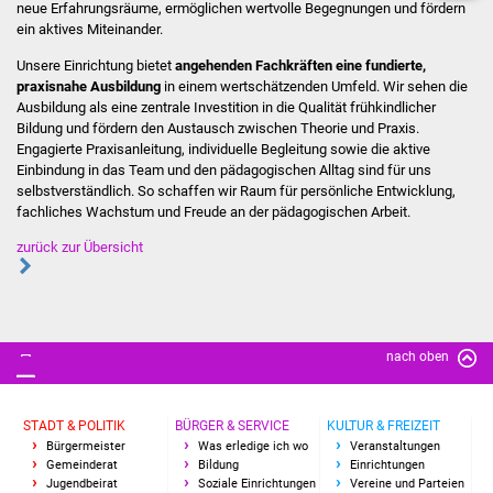
Veranstaltungen
neue Erfahrungsräume, ermöglichen wertvolle Begegnungen und fördern
ein aktives Miteinander.
Stadtfest
Unsere Einrichtung bietet
angehenden Fachkräften eine fundierte,
praxisnahe Ausbildung
in einem wertschätzenden Umfeld. Wir sehen die
Ausbildung als eine zentrale Investition in die Qualität frühkindlicher
Ostermarkt
Bildung und fördern den Austausch zwischen Theorie und Praxis.
Engagierte Praxisanleitung, individuelle Begleitung sowie die aktive
Einrichtungen
Einbindung in das Team und den pädagogischen Alltag sind für uns
selbstverständlich. So schaffen wir Raum für persönliche Entwicklung,
fachliches Wachstum und Freude an der pädagogischen Arbeit.
Hallenbad
zurück zur Übersicht
Stadtbücherei
Stadtarchiv
nach oben
Zehntscheuer
Bürgerhaus
STADT & POLITIK
BÜRGER & SERVICE
KULTUR & FREIZEIT
Bürgermeister
Was erledige ich wo
Veranstaltungen
Gemeinderat
Bildung
Einrichtungen
Kulturhalle
Jugendbeirat
Soziale Einrichtungen
Vereine und Parteien