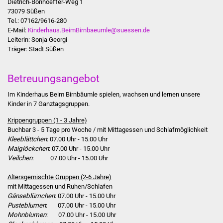
Dietrich-Bonhoeffer-Weg 1
Stadtinfo
73079 Süßen
Tel.: 07162/9616-280
E-Mail:
Kinderhaus.BeimBirnbaeumle@suessen.de
Jubiläumsjahr 2021
Leiterin: Sonja Georgi
Träger: Stadt Süßen
Partnerstädte
Betreuungsangebot
Projekte
Im Kinderhaus Beim Birnbäumle spielen, wachsen und lernen unsere
Schulentwicklung Bizet
Kinder in 7 Ganztagsgruppen.
Krippengruppen (1 - 3 Jahre)
Sanierung Hallenbad
Buchbar 3 - 5 Tage pro Woche / mit Mittagessen und Schlafmöglichkeit
Kleeblättchen
: 07.00 Uhr - 15.00 Uhr
Sanierung Bizethalle
Maiglöckchen
: 07.00 Uhr - 15.00 Uhr
Veilchen
: 07.00 Uhr - 15.00 Uhr
Ortsentwicklung
Altersgemischte Gruppen (2-6 Jahre)
mit Mittagessen und Ruhen/Schlafen
Presse
Gänseblümchen
: 07.00 Uhr - 15.00 Uhr
Pusteblumen
: 07.00 Uhr - 15.00 Uhr
Mohnblumen
: 07.00 Uhr - 15.00 Uhr
Bürger & Service