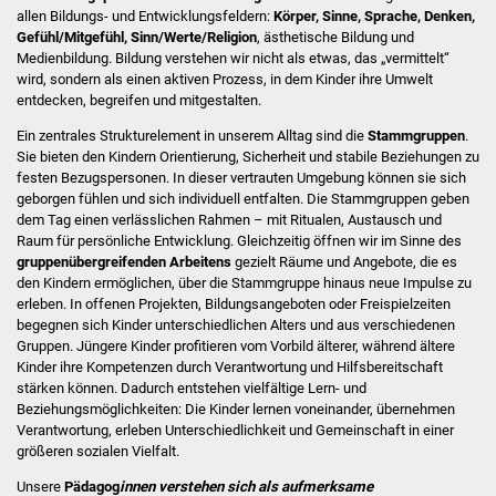
Volkshochschule
allen Bildungs- und Entwicklungsfeldern:
Körper, Sinne, Sprache, Denken,
Gefühl/Mitgefühl, Sinn/Werte/Religion
, ästhetische Bildung und
Medienbildung. Bildung verstehen wir nicht als etwas, das „vermittelt“
Soziale Einrichtungen
wird, sondern als einen aktiven Prozess, in dem Kinder ihre Umwelt
entdecken, begreifen und mitgestalten.
Kirchen
Ein zentrales Strukturelement in unserem Alltag sind die
Stammgruppen
.
Sie bieten den Kindern Orientierung, Sicherheit und stabile Beziehungen zu
Lokale Agenda
festen Bezugspersonen. In dieser vertrauten Umgebung können sie sich
geborgen fühlen und sich individuell entfalten. Die Stammgruppen geben
Jugendhaus
dem Tag einen verlässlichen Rahmen – mit Ritualen, Austausch und
Raum für persönliche Entwicklung. Gleichzeitig öffnen wir im Sinne des
gruppenübergreifenden Arbeitens
gezielt Räume und Angebote, die es
Fachteam Jugend
den Kindern ermöglichen, über die Stammgruppe hinaus neue Impulse zu
erleben. In offenen Projekten, Bildungsangeboten oder Freispielzeiten
Kinder- und
begegnen sich Kinder unterschiedlichen Alters und aus verschiedenen
Gruppen. Jüngere Kinder profitieren vom Vorbild älterer, während ältere
Familienzentrum
Kinder ihre Kompetenzen durch Verantwortung und Hilfsbereitschaft
stärken können. Dadurch entstehen vielfältige Lern- und
Stadtwerke
Beziehungsmöglichkeiten: Die Kinder lernen voneinander, übernehmen
Verantwortung, erleben Unterschiedlichkeit und Gemeinschaft in einer
größeren sozialen Vielfalt.
Suenergie
Unsere
Pädagog
innen verstehen sich als aufmerksame