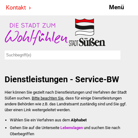
Menü
Kontakt
Stadt & Politik
Bürgermeister
Reden
Gemeinderat
Dienstleistungen - Service-BW
Ausschüsse
Hier können Sie gezielt nach Dienstleistungen und Verfahren der Stadt
Ratsinformationssystem
Süßen suchen.
Bitte beachten Sie
, dass für einige Dienstleistungen
andere Behörden wie z.B. das Landratsamt zuständig sind und Sie ggf.
Jugendbeirat
über einen Link weitergeleitet werden.
Wählen Sie ein Verfahren aus dem
Alphabet
Summerrockfestival
Gehen Sie auf die Unterseite
Lebenslagen
und suchen Sie nach
Oberbegriffen
Hallenbadparty