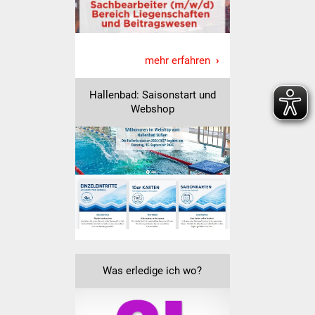
Vereine und Parteien
Selbsteintrag Vereine
mehr erfahren
Beirat Süßener Vereine
Hallenbad: Saisonstart und
Webshop
Sportanlagen
Tourismus
Erlebnisregion
Schwäbischer Albtrauf
Route der
Industriekultur
Was erledige ich wo?
Lebenslagen