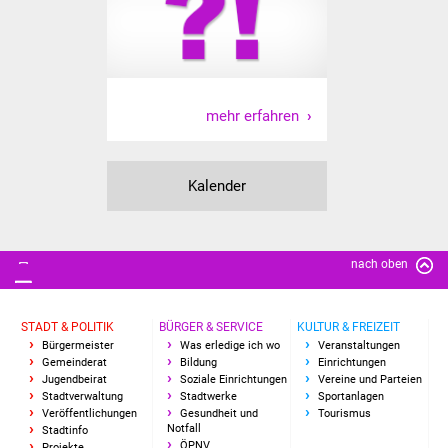
Senioren
Stadtseniorenrat
Sommerwochen für
mehr erfahren
Ältere
Seniorenwohn- und
Kalender
Pflegeheim
Familien
nach oben
Familientreff
STADT & POLITIK
BÜRGER & SERVICE
KULTUR & FREIZEIT
Kinder und Jugendliche
Bürgermeister
Was erledige ich wo
Veranstaltungen
Gemeinderat
Bildung
Einrichtungen
Schülerferienprogramm
Jugendbeirat
Soziale Einrichtungen
Vereine und Parteien
Stadtverwaltung
Stadtwerke
Sportanlagen
Veröffentlichungen
Gesundheit und
Tourismus
Migration und Integration
Notfall
Stadtinfo
ÖPNV
Projekte