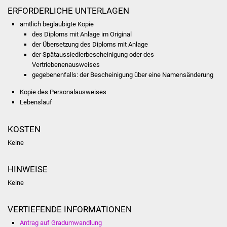
Volkshochschule
ERFORDERLICHE UNTERLAGEN
amtlich beglaubigte Kopie
Soziale Einrichtungen
des Diploms mit Anlage im Original
der Übersetzung des Diploms mit Anlage
Kirchen
der Spätaussiedlerbescheinigung oder des
Vertriebenenausweises
gegebenenfalls: der Bescheinigung über eine Namensänderung
Lokale Agenda
Kopie des Personalausweises
Jugendhaus
Lebenslauf
Fachteam Jugend
KOSTEN
Keine
Kinder- und
Familienzentrum
HINWEISE
Keine
Stadtwerke
Suenergie
VERTIEFENDE INFORMATIONEN
Antrag auf Gradumwandlung