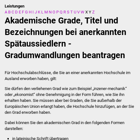
Leistungen
A
B
C
D
E
F
G
H
I
J
K
L
M
N
O
P
Q
R
S
T
U
V
W
X
Y
Z
Stadtverwaltung
Akademische Grade, Titel und
Ansprechpartner
Bezeichnungen bei anerkannten
Spätaussiedlern -
Behördenwegweiser
Gradumwandlungen beantragen
Stellenangebote
Kontakt
Für Hochschulabschlüsse, die Sie an einer anerkannten Hochschule im
Ausland erworben haben, gilt:
Veröffentlichungen
Sie dürfen den verliehenen Grad
wie zum Beispiel „inzener-mechanik“
oder „ekonomist“
ohne Genehmigung in der Form führen, wie Sie ihn
erhalten haben. Sie müssen aber bei Graden, die Sie außerhalb der
Ortsrecht
Europäischen Union erlangt haben, die Hochschule hinzufügen, an der Sie
den Grad erworben haben.
FNP / Bebauungspläne
Dabei können Sie den akademischen Grad in den folgenden Formen
darstellen:
Wahlen
in lateinische Schrift übertragen