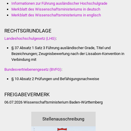
NETZMonitor
Informationen zur Führung ausländischer Hochschulgrade
Merkblatt des Wissenschaftsministeriums in deutsch
Merkblatt des Wissenschaftsministeriums in englisch
Gesundheit und Notfall
Ärzte und Apotheken
RECHTSGRUNDLAGE
Landeshochschulgesetz (LHG)
:
Pflege von Angehörigen
§ 37 Absatz 1 Satz 3 Führung ausländischer Grade, Titel und
Bezeichnungen; Zeugnisbewertung nach der Lissabon-Konvention in
Hitzewarnung / UV-
Verbindung mit
Index
Bundesvertriebenengesetz (BVFG)
:
ÖPNV
§ 10 Absatz 2 Prüfungen und Befähigungsnachweise
Bürgerbus (MOBS)
FREIGABEVERMERK
06.07.2026 Wissenschaftsministerium Baden-Württemberg
Abfall und Entsorgung
Stellenausschreibung
Kultur & Freizeit