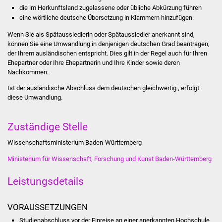
Stadtinfo
die im Herkunftsland zugelassene oder übliche Abkürzung führen
eine wörtliche deutsche Übersetzung in Klammern hinzufügen.
Jubiläumsjahr 2021
Wenn Sie als Spätaussiedlerin oder Spätaussiedler anerkannt sind,
können Sie eine Umwandlung in denjenigen deutschen Grad beantragen,
der Ihrem ausländischen entspricht. Dies gilt in der Regel auch für Ihren
Partnerstädte
Ehepartner oder Ihre Ehepartnerin und Ihre Kinder sowie deren
Nachkommen.
Projekte
Ist der ausländische Abschluss dem deutschen gleichwertig , erfolgt
diese Umwandlung.
Schulentwicklung Bizet
Sanierung Hallenbad
Zuständige Stelle
Wissenschaftsministerium Baden-Württemberg
Sanierung Bizethalle
Ministerium für Wissenschaft, Forschung und Kunst Baden-Württemberg
Ortsentwicklung
Leistungsdetails
Presse
VORAUSSETZUNGEN
Bürger & Service
Studienabschluss vor der Einreise an einer anerkannten Hochschule