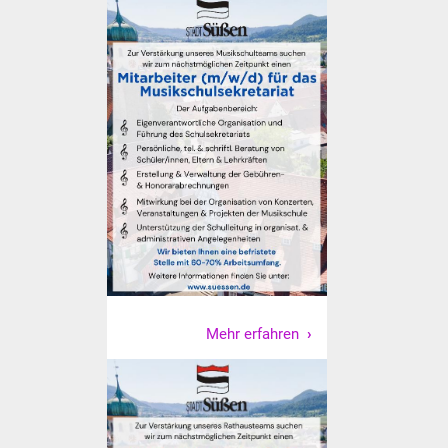
Veranstaltungen
Stadtfest
Ostermarkt
Einrichtungen
Hallenbad
Stadtbücherei
Stadtarchiv
Mehr erfahren
Zehntscheuer
Bürgerhaus
Kulturhalle