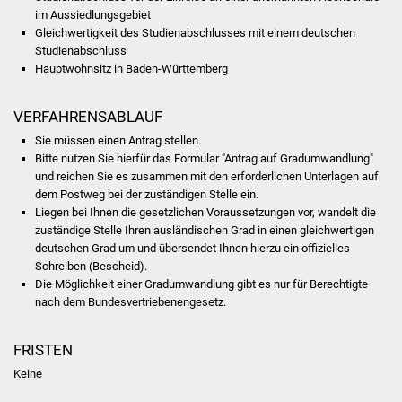
im Aussiedlungsgebiet
Was erledige ich wo
Gleichwertigkeit des Studienabschlusses mit einem deutschen
Studienabschluss
Hauptwohnsitz in Baden-Württemberg
Dienstleistungen
VERFAHRENSABLAUF
Lebenslagen
Sie müssen einen Antrag stellen.
Formulare
Bitte nutzen Sie hierfür das Formular "Antrag auf Gradumwandlung"
und reichen Sie es zusammen mit den erforderlichen Unterlagen auf
dem Postweg bei der zuständigen Stelle ein.
Bürgerinfos
Liegen bei Ihnen die gesetzlichen Voraussetzungen vor, wandelt
die
zuständige Stelle Ihren ausländischen Grad in einen gleichwertigen
Bildung
deutschen Grad um und übersendet Ihnen hierzu ein offizielles
Schreiben (Bescheid).
Schulen
Die Möglichkeit einer Gradumwandlung gibt es nur für Berechtigte
nach dem Bundesvertriebenengesetz.
Kindergärten
FRISTEN
Kolping-Musikschule
Keine