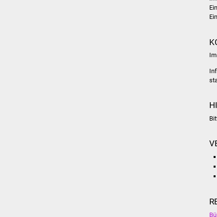
Ei
Ei
K
Im
In
st
H
Bi
V
R
Bü