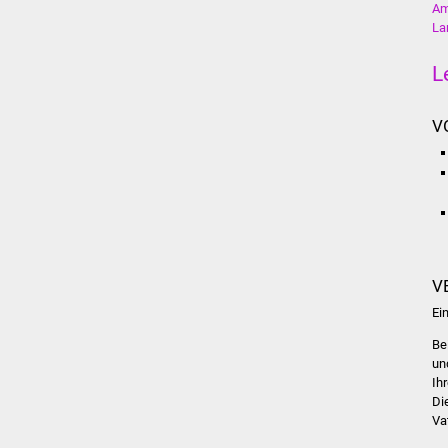
Am
La
L
V
V
Ei
Be
un
Ih
Di
Va