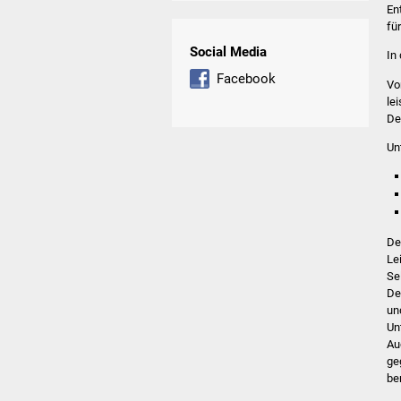
En
fü
Social Media
In
Facebook
Vo
lei
De
Un
De
Le
Se
De
un
Un
Au
ge
be