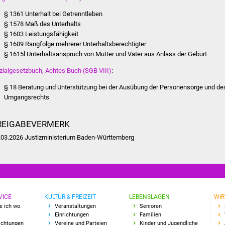
§ 1361 Unterhalt bei Getrenntleben
§ 1578 Maß des Unterhalts
§ 1603 Leistungsfähigkeit
§ 1609 Rangfolge mehrerer Unterhaltsberechtigter
§ 1615l Unterhaltsanspruch von Mutter und Vater aus Anlass der Geburt
zialgesetzbuch, Achtes Buch (SGB VIII)
:
§ 18 Beratung und Unterstützung bei der Ausübung der Personensorge und de
Umgangsrechts
REIGABEVERMERK
.03.2026 Justizministerium Baden-Württemberg
VICE
KULTUR & FREIZEIT
LEBENSLAGEN
WIR
e ich wo
Veranstaltungen
Senioren
Einrichtungen
Familien
richtungen
Vereine und Parteien
Kinder und Jugendliche