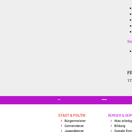
So
F
17
STADT & POLITIK
BÜRGER & SER
Bürgermeister
Was erledig
Gemeinderat
Bildung
Jugendbeirat
Soziale Ein