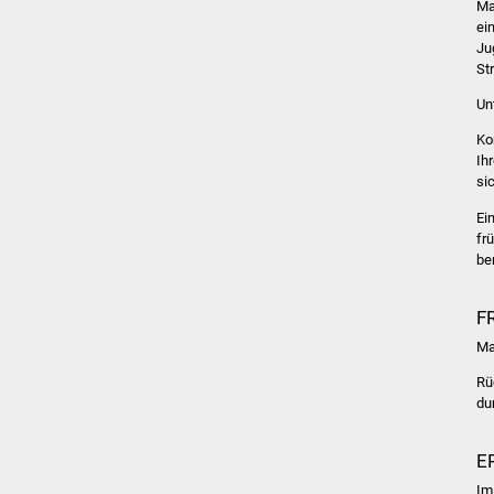
Ma
ei
Ju
Str
Un
Ko
Ih
si
Ei
fr
be
F
Ma
Rü
du
E
Im