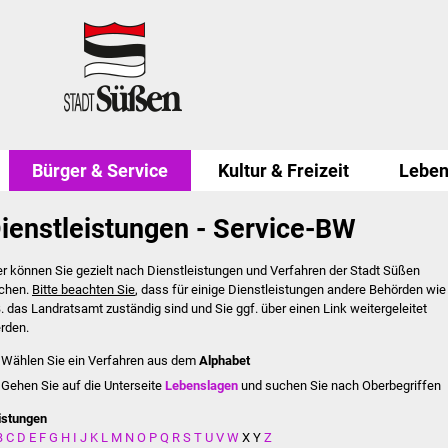
Bürger & Service
Kultur & Freizeit
Leben
ienstleistungen - Service-BW
er können Sie gezielt nach Dienstleistungen und Verfahren der Stadt Süßen
chen.
Bitte beachten Sie
, dass für einige Dienstleistungen andere Behörden wie
B. das Landratsamt zuständig sind und Sie ggf. über einen Link weitergeleitet
rden.
Wählen Sie ein Verfahren aus dem
Alphabet
Gehen Sie auf die Unterseite
Lebenslagen
und suchen Sie nach Oberbegriffen
istungen
B
C
D
E
F
G
H
I
J
K
L
M
N
O
P
Q
R
S
T
U
V
W
X
Y
Z