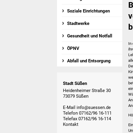
B
Soziale Einrichtungen
v
Stadtwerke
b
Gesundheit und Notfall
In
ÖPNV
ihr
Le
all
Abfall und Entsorgung
De
Ki
we
be
Stadt Süßen
ei
Heidenheimer Straße 30
Wä
73079 Süßen
An
An
E-Mail
info@suessen.de
Telefon 07162/96 16-111
Hö
Telefax 07162/96 16-114
Kontakt
Ei
Un