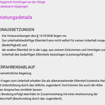
tsgericht Geislingen an der Steige
ndratsamt Göppingen
eistungsdetails
ORAUSSETZUNGEN
Die Voraussetzungen des § 1615l BGB liegen vor.
Der unterhaltsbedürftige Elternteil kann nicht selbst für seinen Unterhalt sorg
(Bedürftigkeit) und
der andere Elternteil ist in der Lage, aus seinem Einkommen und Vermögen z
Unterhalt des bedürftigen Elternteils beizutragen (Leistungsfähigkeit).
ERFAHRENSABLAUF
nvernehmliche Regelung
i Fragen zum Unterhalt erhalten Sie als alleinerziehender Elternteil kostenlos Rat
d Unterstützung durch das örtliche Jugendamt. Dort können Sie auch die Höhe
res Anspruches ermitteln lassen.
e Beratung erfolgt ebenfalls im Zusammenhang mit einer Anerkennung der
terschaft (Beurkundung durch das Jugendamt).