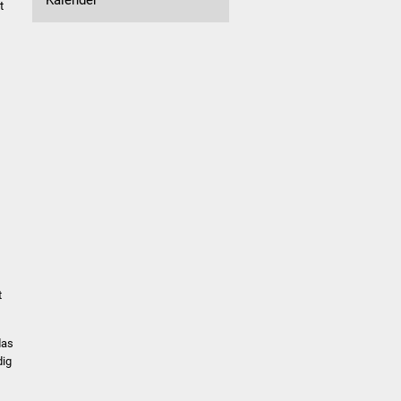
t
t
das
dig