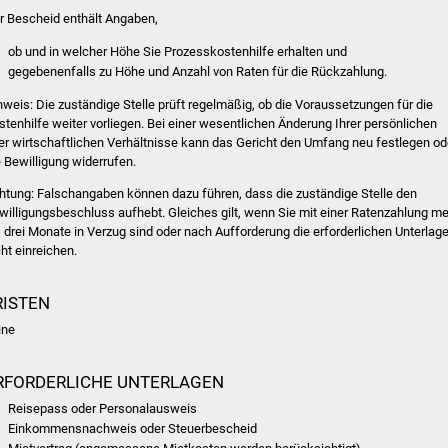
r Bescheid enthält Angaben,
ob und in welcher Höhe Sie Prozesskostenhilfe erhalten und
gegebenenfalls zu Höhe und Anzahl von Raten für die
Rückzahlung.
nweis
: Die zuständige Stelle prüft regelmäßig, ob die Voraussetzungen für die
stenhilfe weiter vorliegen. Bei einer wesentlichen Änderung Ihrer persönlichen
er wirtschaftlichen Verhältnisse kann das Gericht den Umfang neu festlegen od
e Bewilligung widerrufen.
htung
: Falschangaben können dazu führen, dass die zuständige Stelle den
willigungsbeschluss aufhebt. Gleiches gilt, wenn Sie mit einer Ratenzahlung m
s drei Monate in Verzug sind oder nach Aufforderung die erforderlichen Unterlag
cht einreichen.
RISTEN
ine
RFORDERLICHE UNTERLAGEN
Reisepass oder Personalausweis
Einkommensnachweis oder Steuerbescheid