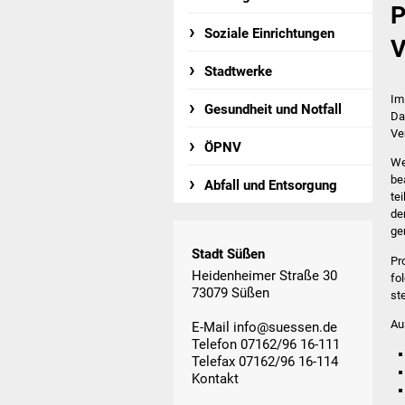
P
Soziale Einrichtungen
V
Stadtwerke
Im
Gesundheit und Notfall
Da
Ve
ÖPNV
We
be
Abfall und Entsorgung
te
de
ge
Stadt Süßen
Pr
Heidenheimer Straße 30
fo
73079 Süßen
st
Au
E-Mail
info@suessen.de
Telefon 07162/96 16-111
Telefax 07162/96 16-114
Kontakt