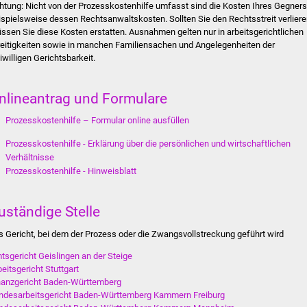
htung: Nicht von der Prozesskostenhilfe umfasst sind die Kosten Ihres Gegners
ispielsweise dessen Rechtsanwaltskosten. Sollten Sie den Rechtsstreit verliere
ssen Sie diese Kosten erstatten.
Ausnahmen gelten
nur
in arbeitsgerichtlichen
reitigkeiten sowie in manchen Familiensachen und Angelegenheiten der
eiwilligen Gerichtsbarkeit.
nlineantrag und Formulare
Prozesskosten­hilfe – Formular online ausfüllen
Prozesskostenhilfe - Erklärung über die persönlichen und wirtschaftlichen
Verhältnisse
Prozesskostenhilfe - Hinweisblatt
uständige Stelle
s Gericht, bei dem der Prozess oder die Zwangsvollstreckung geführt wird
tsgericht Geislingen an der Steige
beitsgericht Stuttgart
nanzgericht Baden-Württemberg
ndesarbeitsgericht Baden-Württemberg Kammern Freiburg