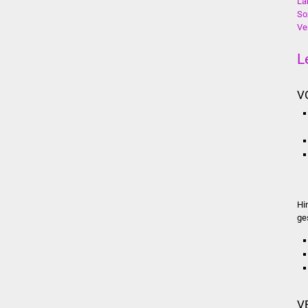
La
So
Ve
L
V
Hi
ge
V