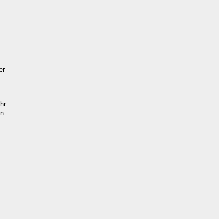
er
ehr
en