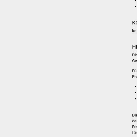
K
ke
H
Di
Ge
Fü
Pr
Di
de
Er
fü