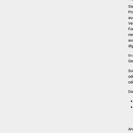
Si
Pr
au
Ve
Fo
ne
au
di
In
Ge
So
od
od
Di
An