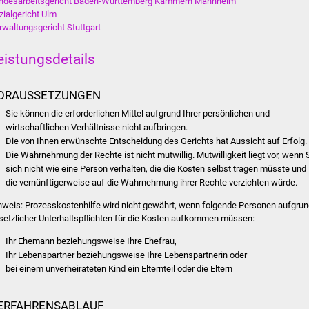
ndesarbeitsgericht Baden-Württemberg Kammern Mannheim
zialgericht Ulm
rwaltungsgericht Stuttgart
eistungsdetails
ORAUSSETZUNGEN
Sie können die erforderlichen Mittel aufgrund Ihrer persönlichen und
wirtschaftlichen Verhältnisse nicht aufbringen.
Die von Ihnen erwünschte Entscheidung des Gerichts hat Aussicht auf Erfolg.
Die Wahrnehmung der Rechte ist nicht mutwillig.
Mutwilligkeit liegt vor, wenn 
sich nicht wie eine Person verhalten, die die Kosten selbst tragen müsste und
die vernünftigerweise auf die Wahrnehmung ihrer Rechte verzichten würde.
nweis:
Prozesskostenhilfe wird nicht gewährt, wenn folgende Personen aufgrun
setzlicher Unterhaltspflichten für die Kosten aufkommen müssen:
Ihr Ehemann beziehungsweise Ihre Ehefrau,
Ihr Lebenspartner beziehungsweise Ihre Lebenspartnerin oder
bei einem unverheirateten Kind ein Elternteil oder die Eltern
ERFAHRENSABLAUF