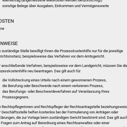
Mietvertrag (angemessene Mietkosten werden berücksichtigt)
sonstige Belege über Ausgaben, Einkommen und Vermögenswerte
OSTEN
ine
INWEISE
e zuständige Stelle bewilligt Ihnen die Prozesskostenhilfe nur für die jeweilige
richtsinstanz, beispielsweise das Verfahren vor dem Amtsgericht.
r anschließende Verfahren, beispielsweise vor dem Landgericht, müssen Sie di
ozesskostenhilfe neu beantragen. Das gilt auch für
die Vollstreckung eines Urteils nach einem gewonnenen Prozess,
die Berufung oder Beschwerde nach einem verlorenen Prozess,
das Berufungs- oder Beschwerdeverfahren auf Veranlassung Ihres
Prozessgegners.
e Rechtspflegerinnen und Rechtspfleger der Rechtsantragstelle beziehungswei
r Geschäftsstelle helfen kostenlos bei der Formulierung von Anträgen oder
klärungen, die zur Vorlage beim zuständigen Gericht bestimmt sind. Das gilt auc
r Fragen zum Antrag auf Beiordnung eines Rechtsanwaltes oder einer