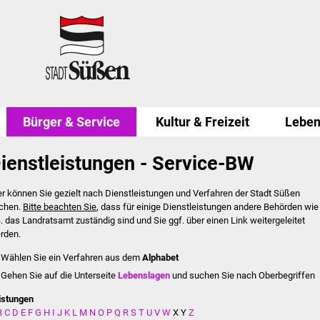
Bürger & Service
Kultur & Freizeit
Leben
ienstleistungen - Service-BW
er können Sie gezielt nach Dienstleistungen und Verfahren der Stadt Süßen
chen.
Bitte beachten Sie
, dass für einige Dienstleistungen andere Behörden wie
B. das Landratsamt zuständig sind und Sie ggf. über einen Link weitergeleitet
rden.
Wählen Sie ein Verfahren aus dem
Alphabet
Gehen Sie auf die Unterseite
Lebenslagen
und suchen Sie nach Oberbegriffen
istungen
B
C
D
E
F
G
H
I
J
K
L
M
N
O
P
Q
R
S
T
U
V
W
X
Y
Z