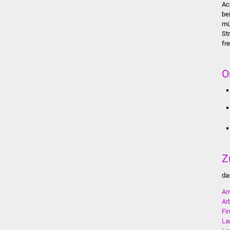
Ac
be
mü
St
fr
O
Z
da
Am
Ar
Fi
La