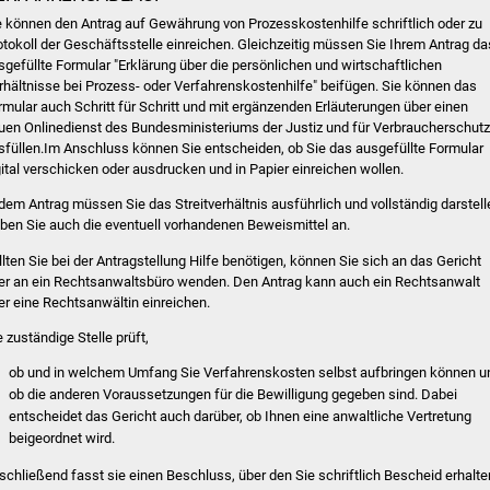
e können den Antrag auf Gewährung von Prozesskostenhilfe schriftlich oder zu
otokoll der Geschäftsstelle einreichen. Gleichzeitig müssen Sie Ihrem Antrag da
sgefüllte Formular "Erklärung über die persönlichen und wirtschaftlichen
rhältnisse bei Prozess- oder Verfahrenskostenhilfe" beifügen. Sie können das
rmular auch Schritt für Schritt und mit ergänzenden Erläuterungen über einen
uen Onlinedienst des Bundesministeriums der Justiz und für Verbraucherschutz
sfüllen.Im Anschluss können Sie entscheiden, ob Sie das ausgefüllte Formular
gital verschicken oder ausdrucken und in Papier einreichen wollen.
 dem Antrag müssen Sie das Streitverhältnis ausführlich und vollständig darstell
ben Sie auch die eventuell vorhandenen Beweismittel an.
llten Sie bei der Antragstellung Hilfe benötigen, können Sie sich an das Gericht
er an ein Rechtsanwaltsbüro wenden. Den Antrag kann auch ein Rechtsanwalt
er eine Rechtsanwältin einreichen.
e zuständige Stelle prüft,
ob und in welchem Umfang Sie Verfahrenskosten selbst aufbringen können u
ob die anderen Voraussetzungen für die Bewilligung gegeben sind. Dabei
entscheidet das Gericht auch darüber, ob Ihnen eine anwaltliche Vertretung
beigeordnet wird.
schließend fasst sie einen Beschluss, über den Sie schriftlich Bescheid erhalte