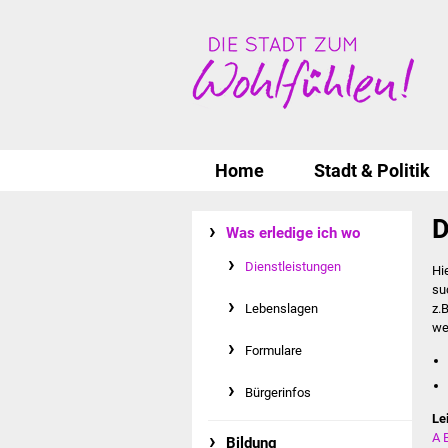
Home
Stadt & Politik
D
Was erledige ich wo
Dienstleistungen
Hi
su
Lebenslagen
z.
we
Formulare
Bürgerinfos
Le
A
Bildung