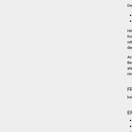
De
Hi
Ko
od
di
Ac
Be
al
ni
F
ke
E