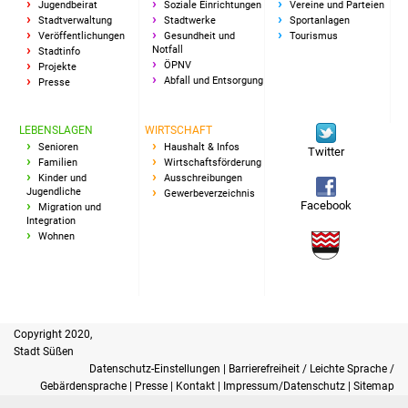
Jugendbeirat
Soziale Einrichtungen
Vereine und Parteien
Stadtverwaltung
Stadtwerke
Sportanlagen
Vereine und Parteien
Veröffentlichungen
Gesundheit und
Tourismus
Notfall
Stadtinfo
Selbsteintrag Vereine
ÖPNV
Projekte
Abfall und Entsorgung
Presse
Beirat Süßener Vereine
LEBENSLAGEN
WIRTSCHAFT
Senioren
Haushalt & Infos
Sportanlagen
Twitter
Familien
Wirtschaftsförderung
Kinder und
Ausschreibungen
Jugendliche
Tourismus
Gewerbeverzeichnis
Facebook
Migration und
Integration
Erlebnisregion
Wohnen
Schwäbischer Albtrauf
Route der
Industriekultur
Copyright 2020,
Stadt Süßen
Lebenslagen
Datenschutz-Einstellungen
|
Barrierefreiheit / Leichte Sprache /
Gebärdensprache
|
Presse
|
Kontakt
|
Impressum/Datenschutz
|
Sitemap