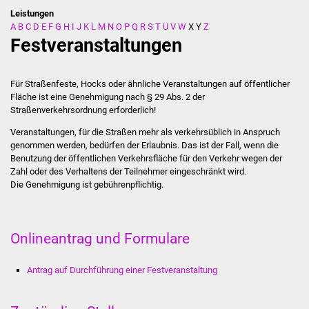
Leistungen
A
B
C
D
E
F
G
H
I
J
K
L
M
N
O
P
Q
R
S
T
U
V
W
X
Y
Z
Stadtverwaltung
Festveranstaltungen
Ansprechpartner
Für Straßenfeste, Hocks oder ähnliche Veranstaltungen auf öffentlicher
Behördenwegweiser
Fläche ist eine Genehmigung nach § 29 Abs. 2 der
Straßenverkehrsordnung erforderlich!
Stellenangebote
Veranstaltungen, für die Straßen mehr als verkehrsüblich in Anspruch
genommen werden, bedürfen der Erlaubnis. Das ist der Fall, wenn die
Kontakt
Benutzung der öffentlichen Verkehrsfläche für den Verkehr wegen der
Zahl oder des Verhaltens der Teilnehmer eingeschränkt wird.
Die Genehmigung ist gebührenpflichtig.
Veröffentlichungen
Ortsrecht
Onlineantrag und Formulare
FNP / Bebauungspläne
Antrag auf Durchführung einer Festveranstaltung
Wahlen