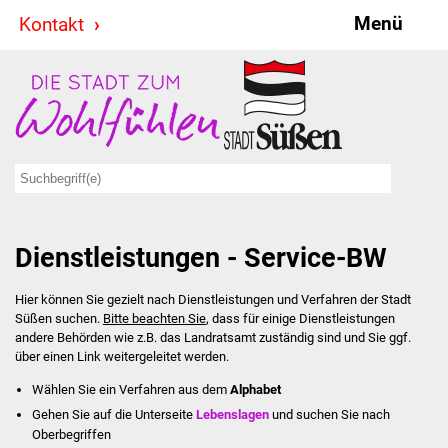
Menü
Kontakt
Stadt & Politik
Bürgermeister
Reden
Gemeinderat
Dienstleistungen - Service-BW
Ausschüsse
Hier können Sie gezielt nach Dienstleistungen und Verfahren der Stadt
Ratsinformationssystem
Süßen suchen.
Bitte beachten Sie
, dass für einige Dienstleistungen
andere Behörden wie z.B. das Landratsamt zuständig sind und Sie ggf.
Jugendbeirat
über einen Link weitergeleitet werden.
Wählen Sie ein Verfahren aus dem
Alphabet
Summerrockfestival
Gehen Sie auf die Unterseite
Lebenslagen
und suchen Sie nach
Oberbegriffen
Hallenbadparty