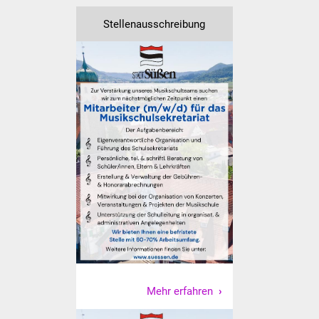
Volkshochschule
Stellenausschreibung
Soziale Einrichtungen
Kirchen
Lokale Agenda
Jugendhaus
Fachteam Jugend
Kinder- und
Familienzentrum
Stadtwerke
Mehr erfahren
Suenergie