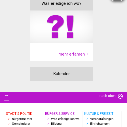
Veranstaltungen
Was erledige ich wo?
Stadtfest
Ostermarkt
Einrichtungen
mehr erfahren
Hallenbad
Stadtbücherei
Kalender
Stadtarchiv
Zehntscheuer
nach oben
Bürgerhaus
STADT & POLITIK
BÜRGER & SERVICE
KULTUR & FREIZEIT
Bürgermeister
Was erledige ich wo
Veranstaltungen
Kulturhalle
Gemeinderat
Bildung
Einrichtungen