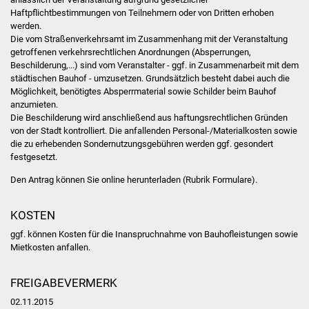
Haftpflichtbestimmungen von Teilnehmern oder von Dritten erhoben
Was erledige ich wo
werden.
Die vom Straßenverkehrsamt im Zusammenhang mit der Veranstaltung
getroffenen verkehrsrechtlichen Anordnungen (Absperrungen,
Dienstleistungen
Beschilderung,...) sind vom Veranstalter - ggf. in Zusammenarbeit mit dem
städtischen Bauhof - umzusetzen. Grundsätzlich besteht dabei auch die
Lebenslagen
Möglichkeit, benötigtes Absperrmaterial sowie Schilder beim Bauhof
anzumieten.
Die Beschilderung wird anschließend aus haftungsrechtlichen Gründen
Formulare
von der Stadt kontrolliert. Die anfallenden Personal-/Materialkosten sowie
die zu erhebenden Sondernutzungsgebühren werden ggf. gesondert
Bürgerinfos
festgesetzt.
Den Antrag können Sie online herunterladen (Rubrik Formulare).
Bildung
KOSTEN
Schulen
ggf. können Kosten für die Inanspruchnahme von Bauhofleistungen sowie
Mietkosten anfallen.
Kindergärten
FREIGABEVERMERK
Kolping-Musikschule
02.11.2015