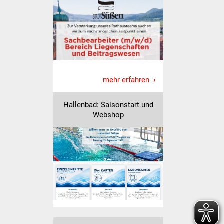
NETZMonitor
Gesundheit und Notfall
Ärzte und Apotheken
Pflege von Angehörigen
mehr erfahren
Hitzewarnung / UV-
Hallenbad: Saisonstart und
Index
Webshop
ÖPNV
Bürgerbus (MOBS)
Abfall und Entsorgung
Kultur & Freizeit