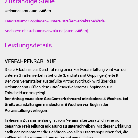
Zuständige Stelle
Stadtinfo
Ordnungsamt Stadt Süßen
Jubiläumsjahr 2021
Landratsamt Göppingen - untere Straßenverkehrsbehörde
Sachbereich Ordnungsverwaltung [Stadt Süßen]
Partnerstädte
Leistungsdetails
Projekte
VERFAHRENSABLAUF
Schulentwicklung Bizet
Diese Erlaubnis zur Durchführung einer Festveranstaltung wird von der
unteren Straßenverkehrsbehörde (Landratsamt Göppingen) erteilt.
Sanierung Hallenbad
Der vom Veranstalter ausgefüllte Antragsvordruck wird über das
Ordnungsamt Süßen dem Straßenverkehrsamt Göppingen zur
Sanierung Bizethalle
Entscheidung vorgelegt.
Der Antrag muss dem Straßenverkehrsamt mindestens 4 Wochen, bei
Großveranstaltungen mindestens 6 Wochen
vor Beginn der
Ortsentwicklung
Veranstaltung vorliegen
.
Presse
In diesem Zusammenhang ist vom Veranstalter zusätzlich eine so
genannte
Freistellungserklärung zu unterschreiben
. Mit dieser Erklärung
stellt der Veranstalter die Behörden von allen Ersatzansprüchen frei, die
Bürger & Service
anlässlich der Veranstaltung aufgrund gesetzlicher