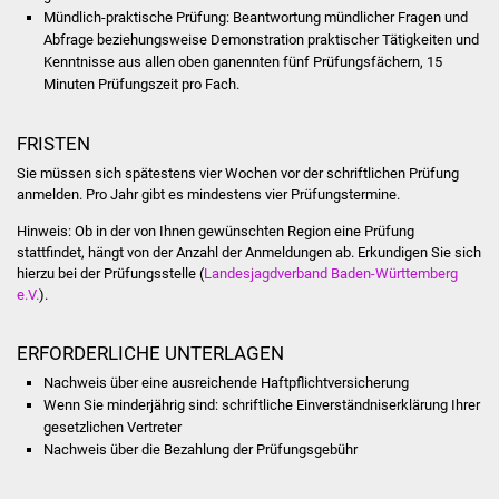
Volkshochschule
Mündlich-praktische Prüfung: Beantwortung mündlicher Fragen und
Abfrage beziehungsweise Demonstration praktischer Tätigkeiten und
Soziale Einrichtungen
Kenntnisse aus allen oben ganennten fünf Prüfungsfächern, 15
Minuten Prüfungszeit pro Fach.
Kirchen
FRISTEN
Lokale Agenda
Sie müssen sich spätestens vier Wochen vor der schriftlichen Prüfung
anmelden. Pro Jahr gibt es mindestens vier Prüfungstermine.
Jugendhaus
Hinweis: Ob in der von Ihnen gewünschten Region eine Prüfung
stattfindet, hängt von der Anzahl der Anmeldungen ab. Erkundigen Sie sich
Fachteam Jugend
hierzu bei der Prüfungsstelle (
Landesjagdverband Baden-Württemberg
e.V.
).
Kinder- und
ERFORDERLICHE UNTERLAGEN
Familienzentrum
Nachweis über eine ausreichende Haftpflichtversicherung
Stadtwerke
Wenn Sie minderjährig sind: schriftliche Einverständniserklärung Ihrer
gesetzlichen Vertreter
Nachweis über die Bezahlung der Prüfungsgebühr
Suenergie