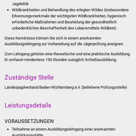
Jagdethik
Stadtinfo
Wildkrankheiten und Behandlung des erlegten Wildes (insbesondere
Erkennungsmerkmale der wichtigsten Wildkrankheiten, hygienisch
Jubiläumsjahr 2021
erforderliche Maßnahmen und Beurteilung der gesundheitlich
unbedenklichen Beschaffenheit des Lebensmittels Wildbret)
Partnerstädte
Diese Kenntnisse können Sie sich in einem anerkannten
Ausbildungslehrgang zur Vorbereitung auf die Jägerprüfung aneignen.
Projekte
Zum Lehrgang gehören eine theoretische und eine praktische Ausbildung.
Er umfasst mindestens 130 Stunden zuzüglich Schießausbildung.
Schulentwicklung Bizet
Sanierung Hallenbad
Zuständige Stelle
Landesjagdverband Baden-Württemberg e.V. (beliehene Prüfungsstelle)
Sanierung Bizethalle
Leistungsdetails
Ortsentwicklung
Presse
VORAUSSETZUNGEN
Teilnahme an einem Ausbildungslehrgang einer anerkannten
Bürger & Service
Ausbildungsstätte