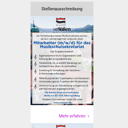
Veranstaltungen
Stellenausschreibung
Stadtfest
Ostermarkt
Einrichtungen
Hallenbad
Stadtbücherei
Stadtarchiv
Zehntscheuer
Bürgerhaus
Mehr erfahren
Kulturhalle