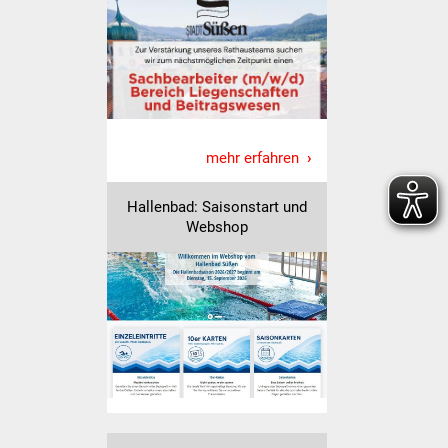
Vereine und Parteien
Selbsteintrag Vereine
Beirat Süßener Vereine
mehr erfahren
Sportanlagen
Hallenbad: Saisonstart und
Tourismus
Webshop
Erlebnisregion
Schwäbischer Albtrauf
Route der
Industriekultur
Lebenslagen