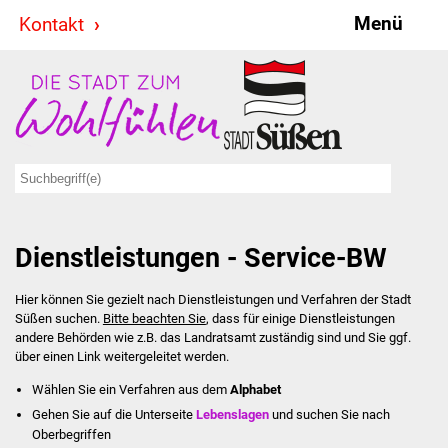
Menü
Kontakt
Stadt & Politik
Bürgermeister
Reden
Gemeinderat
Dienstleistungen - Service-BW
Ausschüsse
Hier können Sie gezielt nach Dienstleistungen und Verfahren der Stadt
Ratsinformationssystem
Süßen suchen.
Bitte beachten Sie
, dass für einige Dienstleistungen
andere Behörden wie z.B. das Landratsamt zuständig sind und Sie ggf.
Jugendbeirat
über einen Link weitergeleitet werden.
Wählen Sie ein Verfahren aus dem
Alphabet
Summerrockfestival
Gehen Sie auf die Unterseite
Lebenslagen
und suchen Sie nach
Oberbegriffen
Hallenbadparty