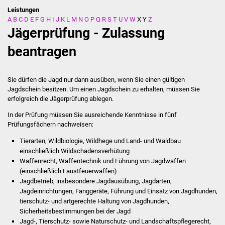
Leistungen
A
B
C
D
E
F
G
H
I
J
K
L
M
N
O
P
Q
R
S
T
U
V
W
X
Y
Z
Stadtverwaltung
Jägerprüfung - Zulassung
Ansprechpartner
beantragen
Behördenwegweiser
Sie dürfen die Jagd nur dann ausüben, wenn Sie einen gültigen
Jagdschein besitzen. Um einen Jagdschein zu erhalten, müssen Sie
Stellenangebote
erfolgreich die Jägerprüfung ablegen.
In der Prüfung müssen Sie ausreichende Kenntnisse in fünf
Kontakt
Prüfungsfächern nachweisen:
Veröffentlichungen
Tierarten, Wildbiologie, Wildhege und Land- und Waldbau
einschließlich Wildschadensverhütung
Waffenrecht, Waffentechnik und Führung von Jagdwaffen
Ortsrecht
(einschließlich Faustfeuerwaffen)
Jagdbetrieb, insbesondere Jagdausübung, Jagdarten,
FNP / Bebauungspläne
Jagdeinrichtungen, Fanggeräte, Führung und Einsatz von Jagdhunden,
tierschutz- und artgerechte Haltung von Jagdhunden,
Wahlen
Sicherheitsbestimmungen bei der Jagd
Jagd-, Tierschutz- sowie Naturschutz- und Landschaftspflegerecht,