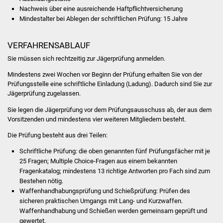
Nachweis über eine ausreichende Haftpflichtversicherung
Was erledige ich wo
Mindestalter bei Ablegen der schriftlichen Prüfung: 15 Jahre
Dienstleistungen
VERFAHRENSABLAUF
Sie müssen sich rechtzeitig zur Jägerprüfung anmelden.
Lebenslagen
Mindestens zwei Wochen vor Beginn der Prüfung erhalten Sie von der
Prüfungsstelle eine schriftliche Einladung (Ladung). Dadurch sind Sie zur
Formulare
Jägerprüfung zugelassen.
Sie legen die Jägerprüfung vor dem Prüfungsausschuss ab, der aus dem
Bürgerinfos
Vorsitzenden und mindestens vier weiteren Mitgliedern besteht.
Bildung
Die Prüfung besteht aus drei Teilen:
Schriftliche Prüfung: die oben genannten fünf Prüfungsfächer mit je
Schulen
25 Fragen; Multiple Choice-Fragen aus einem bekannten
Fragenkatalog; mindestens 13 richtige Antworten pro Fach sind zum
Kindergärten
Bestehen nötig.
Waffenhandhabungsprüfung und Schießprüfung: Prüfen des
sicheren praktischen Umgangs mit Lang- und Kurzwaffen.
Kolping-Musikschule
Waffenhandhabung und Schießen werden gemeinsam geprüft und
gewertet.