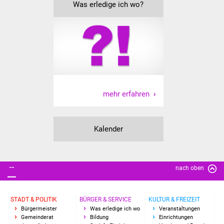
Senioren
Was erledige ich wo?
Stadtseniorenrat
Sommerwochen für
Ältere
Seniorenwohn- und
mehr erfahren
Pflegeheim
Familien
Kalender
Familientreff
Kinder und Jugendliche
nach oben
Schülerferienprogramm
STADT & POLITIK
BÜRGER & SERVICE
KULTUR & FREIZEIT
Bürgermeister
Was erledige ich wo
Veranstaltungen
Migration und Integration
Gemeinderat
Bildung
Einrichtungen