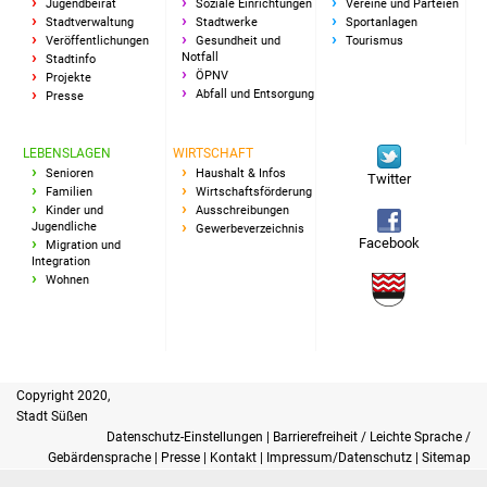
Jugendbeirat
Soziale Einrichtungen
Vereine und Parteien
Stadtverwaltung
Stadtwerke
Sportanlagen
Freundeskreis Asyl
Veröffentlichungen
Gesundheit und
Tourismus
Notfall
Stadtinfo
ÖPNV
Projekte
Ukraine-Hilfe
Abfall und Entsorgung
Presse
Wohnen
LEBENSLAGEN
WIRTSCHAFT
Senioren
Haushalt & Infos
Twitter
Bauen in Süßen
Familien
Wirtschaftsförderung
Kinder und
Ausschreibungen
Jugendliche
Gewerbeverzeichnis
Wohnimmobilien +
Facebook
Migration und
Baugrundstücke
Integration
Wohnen
Wirtschaft
Haushalt & Infos
Copyright 2020,
Wirtschaftsförderung
Stadt Süßen
Datenschutz-Einstellungen
|
Barrierefreiheit / Leichte Sprache /
Gebärdensprache
|
Presse
|
Kontakt
|
Impressum/Datenschutz
|
Sitemap
Gewerbeimmobilien