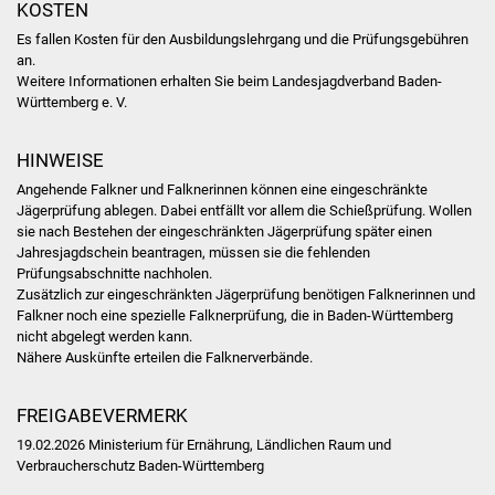
KOSTEN
NETZMonitor
Es fallen Kosten für den Ausbildungslehrgang und die Prüfungsgebühren
Gesundheit und Notfall
an.
Weitere Informationen erhalten Sie beim Landesjagdverband Baden-
Württemberg e. V.
Ärzte und Apotheken
HINWEISE
Pflege von Angehörigen
Angehende Falkner und Falknerinnen können eine eingeschränkte
Jägerprüfung ablegen. Dabei entfällt vor allem die Schießprüfung. Wollen
Hitzewarnung / UV-
sie nach Bestehen der eingeschränkten Jägerprüfung später einen
Index
Jahresjagdschein beantragen, müssen sie die fehlenden
Prüfungsabschnitte nachholen.
ÖPNV
Zusätzlich zur eingeschränkten Jägerprüfung benötigen Falknerinnen und
Falkner noch eine spezielle Falknerprüfung, die in Baden-Württemberg
nicht abgelegt werden kann.
Bürgerbus (MOBS)
Nähere Auskünfte erteilen die Falknerverbände.
Abfall und Entsorgung
FREIGABEVERMERK
19.02.2026 Ministerium für Ernährung, Ländlichen Raum und
Kultur & Freizeit
Verbraucherschutz Baden-Württemberg