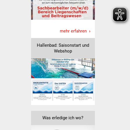
Senioren
Stadtseniorenrat
Sommerwochen für
mehr erfahren
Ältere
Hallenbad: Saisonstart und
Seniorenwohn- und
Webshop
Pflegeheim
Familien
Familientreff
Kinder und Jugendliche
Schülerferienprogramm
Was erledige ich wo?
Migration und Integration