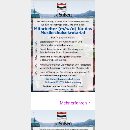
Vereine und Parteien
Selbsteintrag Vereine
Beirat Süßener Vereine
Sportanlagen
Tourismus
Erlebnisregion
Schwäbischer Albtrauf
Route der
Mehr erfahren
Industriekultur
Lebenslagen