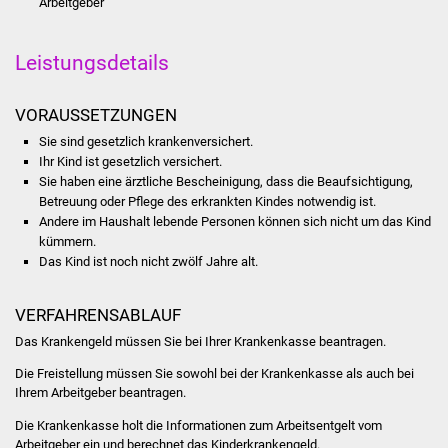
Arbeitgeber
Volkshochschule
Soziale Einrichtungen
Leistungsdetails
Kirchen
VORAUSSETZUNGEN
Sie sind gesetzlich krankenversichert.
Lokale Agenda
Ihr Kind ist gesetzlich versichert.
Sie haben eine ärztliche Bescheinigung, dass die Beaufsichtigung,
Jugendhaus
Betreuung oder Pflege des erkrankten Kindes notwendig ist.
Andere im Haushalt lebende Personen können sich nicht um das Kind
kümmern.
Fachteam Jugend
Das Kind ist noch nicht zwölf Jahre alt.
Kinder- und
VERFAHRENSABLAUF
Familienzentrum
Das Krankengeld müssen Sie bei Ihrer Krankenkasse beantragen.
Stadtwerke
Die Freistellung müssen Sie sowohl bei der Krankenkasse als auch bei
Ihrem Arbeitgeber beantragen.
Suenergie
Die Krankenkasse holt die Informationen zum Arbeitsentgelt vom
Arbeitgeber ein und berechnet das Kinderkrankengeld.