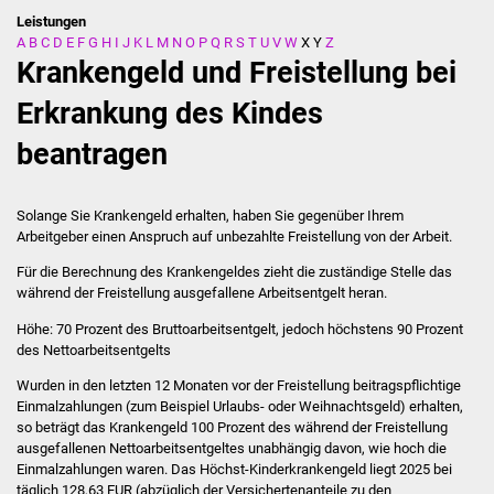
Leistungen
A
B
C
D
E
F
G
H
I
J
K
L
M
N
O
P
Q
R
S
T
U
V
W
X
Y
Z
Stadtverwaltung
Krankengeld und Freistellung bei
Ansprechpartner
Erkrankung des Kindes
beantragen
Behördenwegweiser
Stellenangebote
Solange Sie Krankengeld erhalten, haben Sie gegenüber Ihrem
Arbeitgeber einen Anspruch auf unbezahlte Freistellung von der Arbeit.
Kontakt
Für die Berechnung des Krankengeldes zieht die zuständige Stelle das
während der Freistellung ausgefallene Arbeitsentgelt heran.
Veröffentlichungen
Höhe: 70 Prozent des Bruttoarbeitsentgelt, jedoch höchstens 90 Prozent
des Nettoarbeitsentgelts
Ortsrecht
Wurden in den letzten 12 Monaten vor der Freistellung beitragspflichtige
Einmalzahlungen (zum Beispiel Urlaubs- oder Weihnachtsgeld) erhalten,
FNP / Bebauungspläne
so beträgt das Krankengeld 100 Prozent des während der Freistellung
ausgefallenen Nettoarbeitsentgeltes unabhängig davon, wie hoch die
Wahlen
Einmalzahlungen waren. Das Höchst-Kinderkrankengeld liegt 2025 bei
täglich 128,63 EUR (abzüglich der Versichertenanteile zu den