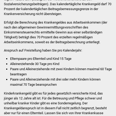
Stadtinfo
Sozialversicherungsbeiträgen). Das kalendertägliche Krankengeld darf 70
Prozent der kalendertäglichen Beitragsbemessungsgrenze in der
Krankenversicherung nicht übersteigen.
Jubiläumsjahr 2021
Erfolgt die Berechnung des Krankengeldes aus Arbeitseinkommen (der
nach den allgemeinen Gewinnermittlungsvorschriften des
Partnerstädte
Einkommensteuerrechts ermittelte Gewinn aus einer selbständigen
Tätigkeit) beträgt dies 70 Prozent des erzielten regelmäßigen
Projekte
Arbeitseinkommens, soweit es der Beitragsberechnung unterliegt.
Anspruch auf Freistellung haben Sie pro Kalenderjahr:
Schulentwicklung Bizet
Elternpaare pro Elternteil und Kind 15 Tage
Alleinerziehende 30 Tage pro Kind
Sanierung Hallenbad
Paare und Alleinerziehende mit zwei Kindern können maximal 60 Tage
beantragen
Sanierung Bizethalle
Paare und Alleinerziehende mit drei oder mehr Kindern können
maximal 70 Tage beanspruchen
Ortsentwicklung
Kinderkrankengeld gibt es für jedes gesetzlich versicherte Kind, das
jünger als 12 Jahre alt ist.
Für die Betreuung und Pflege schwer und
Presse
unheilbar kranker Kinder gibt es eine Sonderregelung. Der
Krankengeldanspruch ist in diesem Fall nicht zeitlich begrenzt, besteht
aber nur für einen Elternteil. Lassen Sie sich von Ihrer Krankenkasse
Bürger & Service