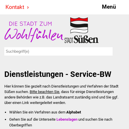
Menü
Kontakt
Stadt & Politik
Bürgermeister
Reden
Gemeinderat
Dienstleistungen - Service-BW
Ausschüsse
Hier können Sie gezielt nach Dienstleistungen und Verfahren der Stadt
Ratsinformationssystem
Süßen suchen.
Bitte beachten Sie
, dass für einige Dienstleistungen
andere Behörden wie z.B. das Landratsamt zuständig sind und Sie ggf.
Jugendbeirat
über einen Link weitergeleitet werden.
Wählen Sie ein Verfahren aus dem
Alphabet
Summerrockfestival
Gehen Sie auf die Unterseite
Lebenslagen
und suchen Sie nach
Oberbegriffen
Hallenbadparty