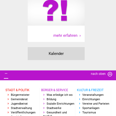
Freundeskreis Asyl
Ukraine-Hilfe
Wohnen
mehr erfahren
Bauen in Süßen
Kalender
Wohnimmobilien +
Baugrundstücke
Wirtschaft
nach oben
Haushalt & Infos
STADT & POLITIK
BÜRGER & SERVICE
KULTUR & FREIZEIT
Bürgermeister
Was erledige ich wo
Veranstaltungen
Wirtschaftsförderung
Gemeinderat
Bildung
Einrichtungen
Jugendbeirat
Soziale Einrichtungen
Vereine und Parteien
Stadtverwaltung
Stadtwerke
Sportanlagen
Gewerbeimmobilien
Veröffentlichungen
Gesundheit und
Tourismus