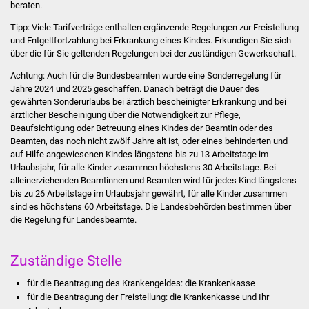
beraten.
Was erledige ich wo
Tipp:
Viele Tarifverträge enthalten ergänzende Regelungen zur Freistellung
und Entgeltfortzahlung bei Erkrankung eines Kindes. Erkundigen Sie sich
über die für Sie geltenden Regelungen bei der zuständigen Gewerkschaft.
Dienstleistungen
Achtung:
Auch für die Bundesbeamten wurde eine Sonderregelung für
Jahre 2024 und 2025 geschaffen. Danach beträgt die Dauer des
Lebenslagen
gewährten Sonderurlaubs bei ärztlich bescheinigter Erkrankung und bei
ärztlicher Bescheinigung über die Notwendigkeit zur Pflege,
Formulare
Beaufsichtigung oder Betreuung eines Kindes der Beamtin oder des
Beamten, das noch nicht zwölf Jahre alt ist, oder eines behinderten und
Bürgerinfos
auf Hilfe angewiesenen Kindes längstens bis zu 13 Arbeitstage im
Urlaubsjahr, für alle Kinder zusammen höchstens 30 Arbeitstage. Bei
alleinerziehenden Beamtinnen und Beamten wird für jedes Kind längstens
Bildung
bis zu 26 Arbeitstage im Urlaubsjahr gewährt, für alle Kinder zusammen
sind es höchstens 60 Arbeitstage. Die Landesbehörden bestimmen über
Schulen
die Regelung für Landesbeamte.
Kindergärten
Zuständige Stelle
Kolping-Musikschule
für die Beantragung des Krankengeldes: die Krankenkasse
für die Beantragung der Freistellung: die Krankenkasse und Ihr