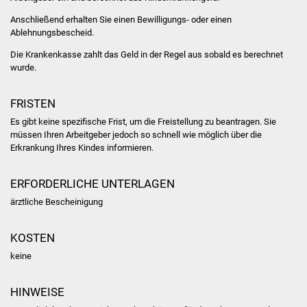
NETZMonitor
Anschließend erhalten Sie einen Bewilligungs- oder einen
Ablehnungsbescheid.
Gesundheit und Notfall
Die Krankenkasse zahlt das Geld in der Regel aus sobald es berechnet
wurde.
Ärzte und Apotheken
Pflege von Angehörigen
FRISTEN
Es gibt keine spezifische Frist, um die Freistellung zu beantragen. Sie
Hitzewarnung / UV-
müssen Ihren Arbeitgeber jedoch so schnell wie möglich über die
Erkrankung Ihres Kindes informieren.
Index
ERFORDERLICHE UNTERLAGEN
ÖPNV
ärztliche Bescheinigung
Bürgerbus (MOBS)
KOSTEN
Abfall und Entsorgung
keine
Kultur & Freizeit
HINWEISE