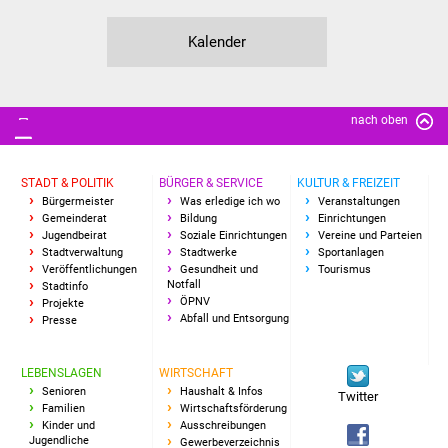
Kalender
nach oben
STADT & POLITIK
BÜRGER & SERVICE
KULTUR & FREIZEIT
Bürgermeister
Was erledige ich wo
Veranstaltungen
Gemeinderat
Bildung
Einrichtungen
Jugendbeirat
Soziale Einrichtungen
Vereine und Parteien
Stadtverwaltung
Stadtwerke
Sportanlagen
Veröffentlichungen
Gesundheit und
Tourismus
Notfall
Stadtinfo
ÖPNV
Projekte
Abfall und Entsorgung
Presse
LEBENSLAGEN
WIRTSCHAFT
Senioren
Haushalt & Infos
Twitter
Familien
Wirtschaftsförderung
Kinder und
Ausschreibungen
Jugendliche
Gewerbeverzeichnis