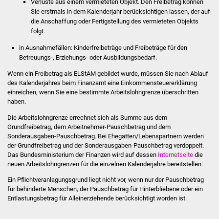
Verluste aus einem vermieteten Objekt. Den Freibetrag können
Volkshochschule
Sie erstmals in dem Kalenderjahr berücksichtigen lassen, der auf
die Anschaffung oder Fertigstellung des vermieteten Objekts
Soziale Einrichtungen
folgt.
in Ausnahmefällen: Kinderfreibeträge und Freibeträge für den
Kirchen
Betreuungs-, Erziehungs- oder Ausbildungsbedarf.
Lokale Agenda
Wenn ein Freibetrag als ELStAM gebildet wurde, müssen Sie nach Ablauf
des Kalenderjahres beim Finanzamt eine Einkommensteuererklärung
einreichen, wenn Sie eine bestimmte Arbeitslohngrenze überschritten
Jugendhaus
haben.
Die Arbeitslohngrenze errechnet sich als Summe aus dem
Fachteam Jugend
Grundfreibetrag, dem Arbeitnehmer-Pauschbetrag und dem
Sonderausgaben-Pauschbetrag. Bei Ehegatten/Lebenspartnern werden
Kinder- und
der Grundfreibetrag und der Sonderausgaben-Pauschbetrag verdoppelt.
Familienzentrum
Das Bundesministerium der Finanzen wird auf dessen
Internetseite
die
neuen Arbeitslohngrenzen für die einzelnen Kalenderjahre bereitstellen.
Stadtwerke
Ein Pflichtveranlagungsgrund liegt nicht vor, wenn nur der Pauschbetrag
für behinderte Menschen, der Pauschbetrag für Hinterbliebene oder ein
Entlastungsbetrag für Alleinerziehende berücksichtigt worden ist.
Suenergie