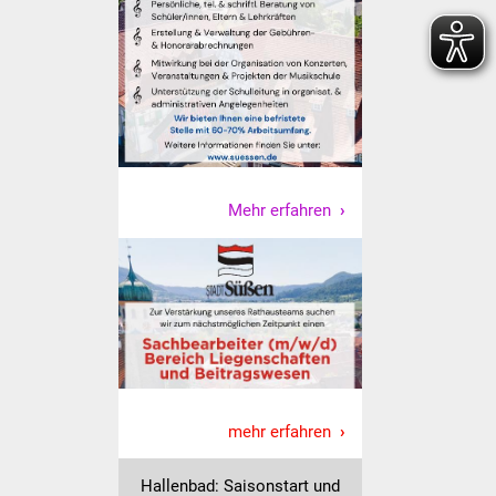
IKG Auen
Ausschreibungen
Öffentliche
Ausschreibung
Mehr erfahren
Europaweite
Ausschreibung
Beschränkte
Ausschreibung
Freihändige Vergabe
Gewerbeverzeichnis
mehr erfahren
Gewerbe - Selbsteintrag
Hallenbad: Saisonstart und