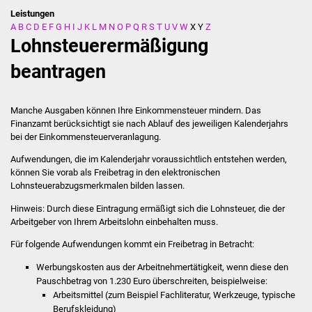
Leistungen
A
B
C
D
E
F
G
H
I
J
K
L
M
N
O
P
Q
R
S
T
U
V
W
X
Y
Z
Stadtverwaltung
Lohnsteuerermäßigung
Ansprechpartner
beantragen
Behördenwegweiser
Manche Ausgaben können Ihre Einkommensteuer mindern. Das
Finanzamt berücksichtigt sie nach Ablauf des jeweiligen Kalenderjahrs
Stellenangebote
bei der Einkommensteuerveranlagung.
Aufwendungen, die im Kalenderjahr voraussichtlich entstehen werden,
Kontakt
können Sie vorab als Freibetrag in den elektronischen
Lohnsteuerabzugsmerkmalen bilden lassen.
Veröffentlichungen
Hinweis:
Durch diese Eintragung ermäßigt sich die Lohnsteuer, die der
Arbeitgeber von Ihrem Arbeitslohn einbehalten muss.
Ortsrecht
Für folgende Aufwendungen kommt ein Freibetrag in Betracht:
FNP / Bebauungspläne
Werbungskosten aus der Arbeitnehmertätigkeit, wenn diese den
Pauschbetrag von 1.230 Euro überschreiten
, beispielweise:
Wahlen
Arbeitsmittel (zum Beispiel Fachliteratur, Werkzeuge, typische
Berufskleidung)