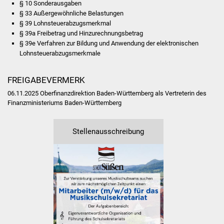
§ 10 Sonderausgaben
Freundeskreis Asyl
§ 33 Außergewöhnliche Belastungen
§ 39 Lohnsteuerabzugsmerkmal
§ 39a Freibetrag und Hinzurechnungsbetrag
Ukraine-Hilfe
§ 39e Verfahren zur Bildung und Anwendung der elektronischen
Lohnsteuerabzugsmerkmale
Wohnen
FREIGABEVERMERK
Bauen in Süßen
06.11.2025 Oberfinanzdirektion Baden-Württemberg als Vertreterin des
Finanzministeriums Baden-Württemberg
Wohnimmobilien +
Baugrundstücke
Stellenausschreibung
Wirtschaft
Haushalt & Infos
Wirtschaftsförderung
Gewerbeimmobilien