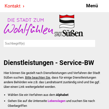
Menü
Kontakt
Stadt & Politik
Bürgermeister
Reden
Gemeinderat
Dienstleistungen - Service-BW
Ausschüsse
Hier können Sie gezielt nach Dienstleistungen und Verfahren der Stadt
Ratsinformationssystem
Süßen suchen.
Bitte beachten Sie
, dass für einige Dienstleistungen
andere Behörden wie z.B. das Landratsamt zuständig sind und Sie ggf.
Jugendbeirat
über einen Link weitergeleitet werden.
Wählen Sie ein Verfahren aus dem
Alphabet
Summerrockfestival
Gehen Sie auf die Unterseite
Lebenslagen
und suchen Sie nach
Oberbegriffen
Hallenbadparty