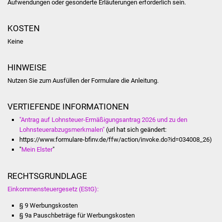
Senioren
Aufwendungen oder gesonderte Erläuterungen erforderlich sein.
Stadtseniorenrat
KOSTEN
Keine
Sommerwochen für
Ältere
HINWEISE
Nutzen Sie zum Ausfüllen der Formulare die Anleitung.
Seniorenwohn- und
Pflegeheim
VERTIEFENDE INFORMATIONEN
Familien
"Antrag auf Lohnsteuer-Ermäßigungsantrag 2026 und zu den
Lohnsteuerabzugsmerkmalen"
(url hat sich geändert:
https://www.formulare-bfinv.de/ffw/action/invoke.do?id=034008_26)
Familientreff
"
Mein Elster
"
Kinder und Jugendliche
RECHTSGRUNDLAGE
Schülerferienprogramm
Einkommensteuergesetz (EStG):
§ 9 Werbungskosten
Migration und Integration
§ 9a Pauschbeträge für Werbungskosten