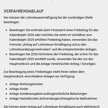
Veranstaltungen
VERFAHRENSABLAUF
Stadtfest
Sie müssen die Lohnsteuerermäßigung bei der zuständigen Stelle
beantragen.
Ostermarkt
Beantragen Sie erstmals beim Finanzamt einen Freibetrag für das
Kalenderjahr 2026 oder möchten Sie einen im Verhältnis zum
Einrichtungen
Kalenderjahr
2025
erhöhten Freibetrag haben, verwenden Sie das
Formular „Antrag auf Lohnsteuer-Ermäßigung und zu den
Hallenbad
Lohnsteuerabzugsmerkmalen“ und die entsprechenden Anlagen
.
Beantragen Sie
2026
höchstens den Freibetrag, der schon für das
Stadtbücherei
Kalenderjahr
2025
ermittelt wurde, verwenden Sie
den nur den
Hauptvordruck und die Anlage Vereinfachter Antrag / Sonstiges.
Stadtarchiv
Zur Beantragung eines Freibetrages steht Ihnen neben dem
Hauptvordruck verschiedene Anlagen zur Verfügung:
Zehntscheuer
Anlage Werbungskosten
Anlage Kinder
Bürgerhaus
Anlage Sonderausgaben/außergewöhnliche Belastungen
Anlage Hauhaltsnahe Aufwendungen/Energetische Maßnahmen
Kulturhalle
Sie können einen Antrag auf Lohnsteuer-Ermäßigung auch elektonisch