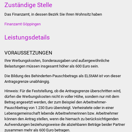
NETZMonitor
Zuständige Stelle
Das Finanzamt, in dessen Bezirk Sie Ihren Wohnsitz haben
Gesundheit und Notfall
Finanzamt Göppingen
Ärzte und Apotheken
Leistungsdetails
Pflege von Angehörigen
VORAUSSETZUNGEN
Hitzewarnung / UV-
Ihre Werbungskosten, Sonderausgaben und außergewöhnliche
Index
Belastungen müssen insgesamt höher als 600 Euro sein.
Die Bildung des Behinderten-Pauschbetrags als ELStAM ist von dieser
ÖPNV
Antragsgrenze unabhängig.
Hinweis:
Für die Feststellung, ob die Antragsgrenze überschritten wird,
Bürgerbus (MOBS)
dürfen die Werbungskosten nicht in voller Höhe, sondern nur mit dem
Betrag angesetzt werden, der zum Beispiel den Arbeitnehmer-
Abfall und Entsorgung
Pauschbetrag von 1.230 Euro übersteigt. Verheiratete oder in einer
Lebensgemeinschaft lebende Arbeitnehmerinnen bzw. Arbeitnehmer
können den Antrag stellen, wenn die hiernach zu berücksichtigenden
Kultur & Freizeit
Aufwendungen beziehungsweise die abziehbaren Beträge beider Partner
zusammen mehr als 600 Euro betragen.