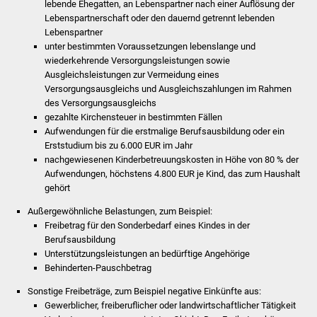
lebende Ehegatten, an Lebenspartner nach einer Auflösung der
Lebenspartnerschaft oder den dauernd getrennt lebenden
Was erledige ich wo
Lebenspartner
unter bestimmten Voraussetzungen lebenslange und
Dienstleistungen
wiederkehrende Versorgungsleistungen sowie
Ausgleichsleistungen zur Vermeidung eines
Versorgungsausgleichs und Ausgleichszahlungen im Rahmen
Lebenslagen
des Versorgungsausgleichs
gezahlte Kirchensteuer in bestimmten Fällen
Formulare
Aufwendungen für die erstmalige Berufsausbildung oder ein
Erststudium bis zu 6.000 EUR im Jahr
Bürgerinfos
nachgewiesenen Kinderbetreuungskosten in Höhe von 80 % der
Aufwendungen, höchstens 4.800 EUR je Kind, das zum Haushalt
gehört
Bildung
Außergewöhnliche Belastungen
, zum Beispiel:
Schulen
Freibetrag für den Sonderbedarf eines Kindes in der
Berufsausbildung
Unterstützungsleistungen an bedürftige Angehörige
Kindergärten
Behinderten-Pauschbetrag
Kolping-Musikschule
Sonstige Freibeträge
, zum Beispiel negative Einkünfte aus:
Gewerblicher, freiberuflicher oder
landwirtschaftlicher Tätigkeit