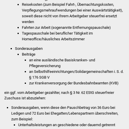
Reisekosten (zum Beispiel Fahrt-, Übernachtungskosten,
Stadtinfo
Verpflegungsmehraufwendungen bei einer Auswärtstätigkeit),
soweit diese nicht von Ihrem Arbeitgeber steuerfrei ersetzt
Jubiläumsjahr 2021
werden
Fahrten zur Arbeit (sogenannte Entfernungspauschale)
Partnerstädte
Tagespauschale bei beruflicher Tätigkeit im
Homeoffice/häusliches Arbeitszimmer
Projekte
Sonderausgaben
Beiträge
Schulentwicklung Bizet
an eine ausländische Basiskranken- und
Pflegeversicherung
an Selbsthilfeeinrichtungen/Solidargemeinschaften i. S. d.
Sanierung Hallenbad
§ 176 SGB V
zur Krankenversorgung der Bundesbahnbeamten (KVB)
Sanierung Bizethalle
ein ggf. vom Arbeitgeber gezahlter, nach § 3 Nr. 62 EStG steuerfreier
Zuschuss ist abzuziehen:
Ortsentwicklung
Sonderausgaben, wenn diese den Pauschbetrag von 36 Euro bei
Presse
Ledigen und 72 Euro bei Ehegatten/Lebenspartnern überschreiten
,
zum Beispiel:
Unterhaltsleistungen an geschiedene oder dauernd getrennt
Bürger & Service