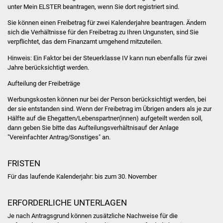
unter Mein ELSTER beantragen, wenn Sie dort registriert sind.
Vereine und Parteien
Sie können einen Freibetrag für zwei Kalenderjahre beantragen. Ändern
sich die Verhältnisse für den Freibetrag zu Ihren Ungunsten, sind Sie
Selbsteintrag Vereine
verpflichtet, das dem Finanzamt umgehend mitzuteilen
.
Hinweis
:
E
in Faktor bei der Steuerklasse
IV
kann
nun ebenfalls für zwei
Beirat Süßener Vereine
Jahre berücksichtigt werden
.
Sportanlagen
Aufteilung der Freibeträge
Werbungskosten können nur bei der Person berücksichtigt werden, bei
Tourismus
der sie entstanden sind. Wenn der Freibetrag im Übrigen anders als je zur
Hälfte auf die Ehegatten/Lebenspartner(innen) aufgeteilt werden soll,
dann geben Sie bitte das Aufteilungsverhältnisauf der Anlage
Erlebnisregion
"Vereinfachter Antrag/Sonstiges" an.
Schwäbischer Albtrauf
FRISTEN
Route der
Für das laufende Kalenderjahr: bis zum 30. November
Industriekultur
Lebenslagen
ERFORDERLICHE UNTERLAGEN
Je nach Antragsgrund können zusätzliche Nachweise für die