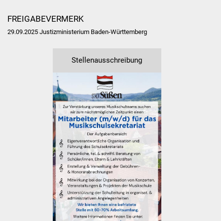
Veranstaltungen
FREIGABEVERMERK
Stadtfest
29.09.2025 Justizministerium Baden-Württemberg
Ostermarkt
Stellenausschreibung
Einrichtungen
Hallenbad
Stadtbücherei
Stadtarchiv
Zehntscheuer
Bürgerhaus
Kulturhalle