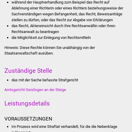
während der Hauptverhandlung zum Beispiel das Recht auf
Stadtinfo
Ablehnung einer Richterin oder eines Richters beziehungsweise der
Sachverständigen wegen Befangenheit, das Recht, Beweisanträge
Jubiläumsjahr 2021
stellen zu dürfen, oder das Recht zur Abgabe von Erklärungen
das Recht, Akteneinsicht durch Ihre Rechtsanwältin oder Ihren
Rechtsanwalt zu beantragen
Partnerstädte
die Möglichkeit zur Einlegung von Rechtsmitteln
Projekte
Hinweis:
Diese Rechte können Sie unabhängig von der
Staatsanwaltschaft ausüben.
Schulentwicklung Bizet
Zuständige Stelle
Sanierung Hallenbad
das mit der Sache befasste Strafgericht
Sanierung Bizethalle
Amtsgericht Geislingen an der Steige
Ortsentwicklung
Leistungsdetails
Presse
VORAUSSETZUNGEN
Im Prozess wird eine Straftat verhandelt, für die die Nebenklage
Bürger & Service