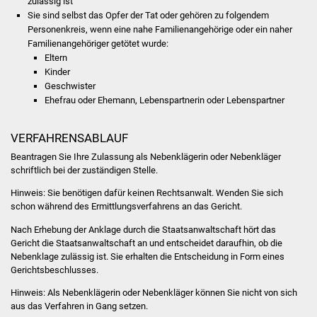
zulässig ist
Sie sind selbst das Opfer der Tat oder gehören zu folgendem
Was erledige ich wo
Personenkreis, wenn eine nahe Familienangehörige oder ein naher
Familienangehöriger getötet wurde:
Eltern
Dienstleistungen
Kinder
Geschwister
Lebenslagen
Ehefrau oder Ehemann, Lebenspartnerin oder Lebenspartner
Formulare
VERFAHRENSABLAUF
Beantragen Sie Ihre Zulassung als Nebenklägerin oder Nebenkläger
Bürgerinfos
schriftlich bei der zuständigen Stelle.
Bildung
Hinweis:
Sie benötigen dafür keinen Rechtsanwalt. Wenden Sie sich
schon während des Ermittlungsverfahrens an das Gericht.
Schulen
Nach Erhebung der Anklage durch die Staatsanwaltschaft hört das
Gericht die Staatsanwaltschaft an und entscheidet daraufhin, ob die
Nebenklage zulässig ist. Sie erhalten die Entscheidung in Form eines
Kindergärten
Gerichtsbeschlusses.
Kolping-Musikschule
Hinweis: Als Nebenklägerin oder Nebenkläger können Sie nicht von sich
aus das Verfahren in Gang setzen.