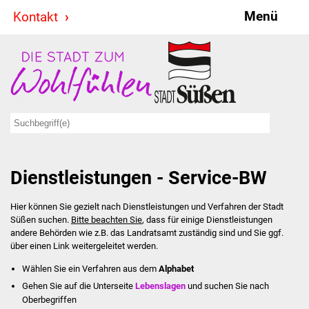
Menü
Kontakt
Stadt & Politik
Bürgermeister
Reden
Gemeinderat
Dienstleistungen - Service-BW
Ausschüsse
Hier können Sie gezielt nach Dienstleistungen und Verfahren der Stadt
Ratsinformationssystem
Süßen suchen.
Bitte beachten Sie
, dass für einige Dienstleistungen
andere Behörden wie z.B. das Landratsamt zuständig sind und Sie ggf.
Jugendbeirat
über einen Link weitergeleitet werden.
Wählen Sie ein Verfahren aus dem
Alphabet
Summerrockfestival
Gehen Sie auf die Unterseite
Lebenslagen
und suchen Sie nach
Oberbegriffen
Hallenbadparty