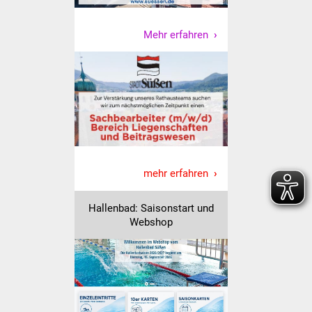
Vereine und Parteien
Mehr erfahren
Selbsteintrag Vereine
Beirat Süßener Vereine
Sportanlagen
Tourismus
mehr erfahren
Erlebnisregion
Schwäbischer Albtrauf
Hallenbad: Saisonstart und
Webshop
Route der
Industriekultur
Lebenslagen