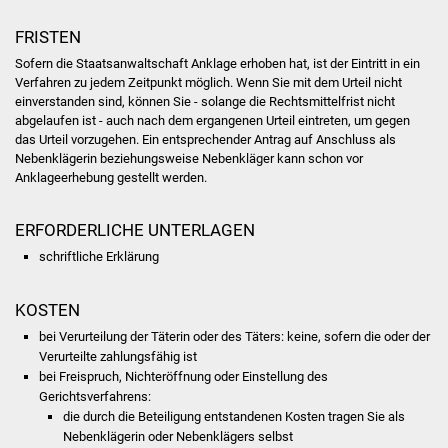
Volkshochschule
FRISTEN
Soziale Einrichtungen
Sofern die Staatsanwaltschaft Anklage erhoben hat, ist der
Eintritt in ein
Verfahren
zu jedem Zeitpunkt möglich.
Wenn Sie mit dem Urteil nicht
einverstanden sind, können Sie
- solange die Rechtsmittelfrist nicht
Kirchen
abgelaufen ist -
auch nach dem
ergangenen
Urteil eintreten, um gegen
das Urteil vorzugehen.
Ein entsprechender Antrag auf Anschluss als
Lokale Agenda
Nebenklägerin beziehungsweise Nebenkläger kann schon vor
Anklageerhebung gestellt werden.
Jugendhaus
ERFORDERLICHE UNTERLAGEN
Fachteam Jugend
schriftliche Erklärung
Kinder- und
KOSTEN
Familienzentrum
bei Verurteilung der Täterin oder des Täters: keine, sofern die oder der
Verurteilte zahlungsfähig ist
Stadtwerke
bei Freispruch, Nichteröffnung oder Einstellung des
Gerichtsverfahrens:
Suenergie
die durch die Beteiligung entstandenen Kosten tragen Sie als
Nebenklägerin oder Nebenklägers selbst