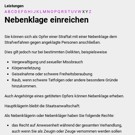
Leistungen
A
B
C
D
E
F
G
H
I
J
K
L
M
N
O
P
Q
R
S
T
U
V
W
X
Y
Z
Stadtverwaltung
Nebenklage einreichen
Ansprechpartner
Sie können sich als Opfer einer Straftat mit einer Nebenklage dem
Behördenwegweiser
Strafverfahren gegen angeklagte Personen anschließen.
Dies gilt jedoch nur bei bestimmten Delikten,
beispielsweise
Stellenangebote
Vergewaltigung und sexueller Missbrauch
Körperverletzung
Kontakt
Geiselnahme oder schwere Freiheitsberaubung
Raub, wenn schwere Tatfolgen oder andere besondere Gründe
Veröffentlichungen
hinzukommen.
Auch Angehörige eines getöteten Opfers können Nebenklage erheben.
Ortsrecht
Hauptklägerin bleibt die Staatsanwaltschaft.
FNP / Bebauungspläne
Als Nebenklägerin oder Nebenkläger haben Sie folgende Rechte:
das Recht auf Anwesenheit während der gesamten Verhandlung,
Wahlen
auch wenn Sie als Zeugin oder Zeuge vernommen werden sollen