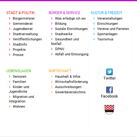
Freundeskreis Asyl
STADT & POLITIK
BÜRGER & SERVICE
KULTUR & FREIZEIT
Bürgermeister
Was erledige ich wo
Veranstaltungen
Ukraine-Hilfe
Gemeinderat
Bildung
Einrichtungen
Jugendbeirat
Soziale Einrichtungen
Vereine und Parteien
Stadtverwaltung
Stadtwerke
Sportanlagen
Wohnen
Veröffentlichungen
Gesundheit und
Tourismus
Notfall
Stadtinfo
ÖPNV
Projekte
Bauen in Süßen
Abfall und Entsorgung
Presse
Wohnimmobilien +
LEBENSLAGEN
WIRTSCHAFT
Baugrundstücke
Senioren
Haushalt & Infos
Twitter
Familien
Wirtschaftsförderung
Wirtschaft
Kinder und
Ausschreibungen
Jugendliche
Gewerbeverzeichnis
Facebook
Migration und
Haushalt & Infos
Integration
Wohnen
Wirtschaftsförderung
Gewerbeimmobilien