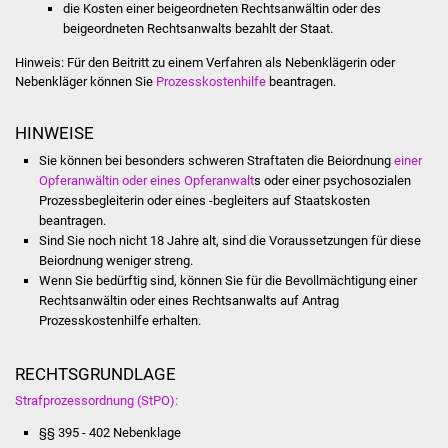
NETZMonitor
die Kosten einer beigeordneten Rechtsanwältin oder des
beigeordneten Rechtsanwalts bezahlt der Staat.
Gesundheit und Notfall
Hinweis: Für den Beitritt zu einem Verfahren als Nebenklägerin oder
Nebenkläger können Sie
Prozesskostenhilfe
beantragen.
Ärzte und Apotheken
HINWEISE
Pflege von Angehörigen
Sie können bei besonders schweren Straftaten die Beiordnung
einer
Opferanwältin oder eines Opferanwalt
s oder einer psychosozialen
Hitzewarnung / UV-
Prozessbegleiterin oder eines -begleiters auf Staatskosten
Index
beantragen.
Sind Sie noch nicht 18 Jahre alt, sind die Voraussetzungen für diese
Beiordnung weniger streng.
ÖPNV
Wenn Sie bedürftig sind, können Sie für die Bevollmächtigung einer
Rechtsanwältin oder eines Rechtsanwalts auf Antrag
Bürgerbus (MOBS)
Prozesskostenhilfe erhalten.
Abfall und Entsorgung
RECHTSGRUNDLAGE
Strafprozessordnung (StPO):
Kultur & Freizeit
§§ 395 - 402 Nebenklage