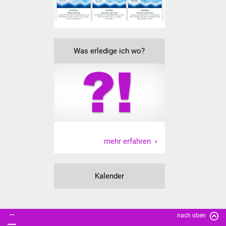
Senioren
Stadtseniorenrat
Sommerwochen für
Was erledige ich wo?
Ältere
Seniorenwohn- und
Pflegeheim
Familien
mehr erfahren
Familientreff
Kinder und Jugendliche
Kalender
Schülerferienprogramm
Migration und Integration
nach oben