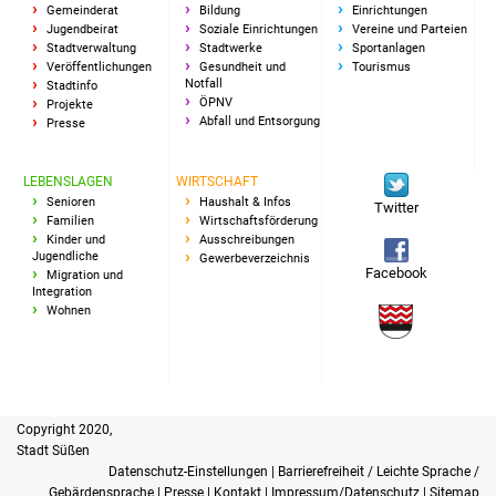
Gemeinderat
Bildung
Einrichtungen
Jugendbeirat
Soziale Einrichtungen
Vereine und Parteien
Stadtverwaltung
Stadtwerke
Sportanlagen
Veröffentlichungen
Gesundheit und
Tourismus
Notfall
Stadtinfo
ÖPNV
Projekte
Abfall und Entsorgung
Presse
LEBENSLAGEN
WIRTSCHAFT
Senioren
Haushalt & Infos
Twitter
Familien
Wirtschaftsförderung
Kinder und
Ausschreibungen
Jugendliche
Gewerbeverzeichnis
Facebook
Migration und
Integration
Wohnen
Copyright 2020,
Stadt Süßen
Datenschutz-Einstellungen
|
Barrierefreiheit / Leichte Sprache /
Gebärdensprache
|
Presse
|
Kontakt
|
Impressum/Datenschutz
|
Sitemap