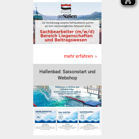
Freundeskreis Asyl
Ukraine-Hilfe
Wohnen
Bauen in Süßen
mehr erfahren
Wohnimmobilien +
Hallenbad: Saisonstart und
Baugrundstücke
Webshop
Wirtschaft
Haushalt & Infos
Wirtschaftsförderung
Gewerbeimmobilien