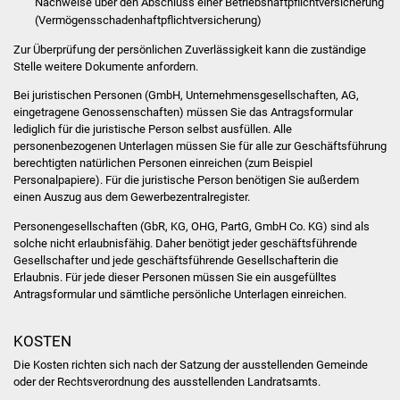
Nachweise über den Abschluss einer Betriebshaftpflichtversicherung
NETZMonitor
(Vermögensschadenhaftpflichtversicherung)
Gesundheit und Notfall
Zur Überprüfung der persönlichen Zuverlässigkeit kann die zuständige
Stelle weitere Dokumente anfordern.
Ärzte und Apotheken
Bei juristischen Personen (GmbH, Unternehmensgesellschaften, AG,
eingetragene Genossenschaften) müssen Sie das Antragsformular
lediglich für die juristische Person selbst ausfüllen. Alle
Pflege von Angehörigen
personenbezogenen Unterlagen müssen Sie für alle zur Geschäftsführung
berechtigten natürlichen Personen einreichen (zum Beispiel
Hitzewarnung / UV-
Personalpapiere). Für die juristische Person benötigen Sie außerdem
Index
einen Auszug aus dem Gewerbezentralregister.
Personengesellschaften (GbR, KG, OHG, PartG, GmbH Co. KG) sind als
ÖPNV
solche nicht erlaubnisfähig. Daher benötigt jeder geschäftsführende
Gesellschafter und jede geschäftsführende Gesellschafterin die
Erlaubnis. Für jede dieser Personen müssen Sie ein ausgefülltes
Bürgerbus (MOBS)
Antragsformular und sämtliche persönliche Unterlagen einreichen.
Abfall und Entsorgung
KOSTEN
Kultur & Freizeit
Die Kosten richten sich nach der Satzung der ausstellenden Gemeinde
oder der Rechtsverordnung des ausstellenden Landratsamts.