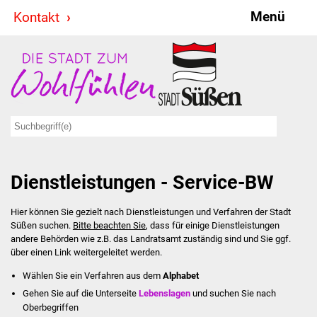
Menü
Kontakt
Stadt & Politik
Bürgermeister
Reden
Gemeinderat
Dienstleistungen - Service-BW
Ausschüsse
Hier können Sie gezielt nach Dienstleistungen und Verfahren der Stadt
Ratsinformationssystem
Süßen suchen.
Bitte beachten Sie
, dass für einige Dienstleistungen
andere Behörden wie z.B. das Landratsamt zuständig sind und Sie ggf.
Jugendbeirat
über einen Link weitergeleitet werden.
Wählen Sie ein Verfahren aus dem
Alphabet
Summerrockfestival
Gehen Sie auf die Unterseite
Lebenslagen
und suchen Sie nach
Oberbegriffen
Hallenbadparty