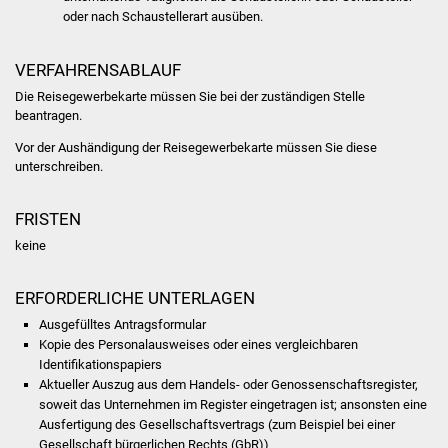
oder nach Schaustellerart ausüben.
Was erledige ich wo
VERFAHRENSABLAUF
Dienstleistungen
Die Reisegewerbekarte müssen Sie bei der zuständigen Stelle
beantragen.
Lebenslagen
Vor der Aushändigung der Reisegewerbekarte müssen Sie diese
unterschreiben.
Formulare
FRISTEN
Bürgerinfos
keine
Bildung
ERFORDERLICHE UNTERLAGEN
Schulen
Ausgefülltes Antragsformular
Kopie des Personalausweises oder eines vergleichbaren
Kindergärten
Identifikationspapiers
Aktueller Auszug aus dem Handels- oder Genossenschaftsregister,
soweit das Unternehmen im Register eingetragen ist; ansonsten eine
Kolping-Musikschule
Ausfertigung des Gesellschaftsvertrags (zum Beispiel bei einer
Gesellschaft bürgerlichen Rechts (GbR))