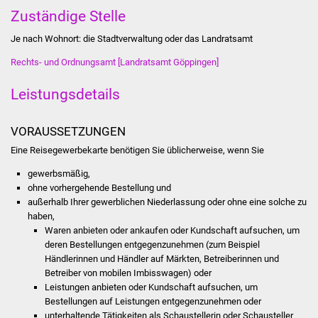
Stadtinfo
Zuständige Stelle
Je nach Wohnort: die Stadtverwaltung oder das Landratsamt
Jubiläumsjahr 2021
Rechts- und Ordnungsamt [Landratsamt Göppingen]
Partnerstädte
Leistungsdetails
Projekte
VORAUSSETZUNGEN
Schulentwicklung Bizet
Eine Reisegewerbekarte benötigen Sie üblicherweise, wenn Sie
gewerbsmäßig,
Sanierung Hallenbad
ohne vorhergehende Bestellung und
außerhalb Ihrer gewerblichen Niederlassung oder ohne eine solche zu
Sanierung Bizethalle
haben,
Waren anbieten oder ankaufen oder Kundschaft aufsuchen, um
Ortsentwicklung
deren Bestellungen entgegenzunehmen
(zum Beispiel
Händlerinnen und Händler auf Märkten, Betreiberinnen und
Betreiber von mobilen Imbisswagen)
oder
Presse
Leistungen anbieten oder Kundschaft aufsuchen, um
Bestellungen auf Leistungen entgegenzunehmen oder
Bürger & Service
unterhaltende Tätigkeiten als Schaustellerin oder Schausteller