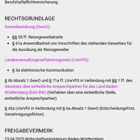
Berufshaftpflichtversicherung.
Vereine und Parteien
RECHTSGRUNDLAGE
Selbsteintrag Vereine
Gewerbeordnung (GewO)
:
§§
55
ff.
Reisegewerbekarte
Beirat Süßener Vereine
§ 61a Anwendbarkeit von Vorschriften des stehenden Gewerbes für
die Ausübung als Reisegewerbe
Sportanlagen
Landesverwaltungsverfahrensgesetz (LVwVfG)
:
Tourismus
§ 3a elektronische Kommunikation
§ 6b Absatz 1 GewO und § 71a ff. LVwVfG in Verbindung mit §§ 1 ff. des
Erlebnisregion
Gesetzes über einheitliche Ansprechpartner für das Land Baden-
Schwäbischer Albtrauf
Württemberg (EAG BW)
(Verfahren über eine einheitliche Stelle,
einheitliche Ansprechpartner)
Route der
§ 42a LVwVfG in Verbindung mit § 6a Absatz 1 GewO (Entscheidungsfrist,
Industriekultur
Genehmigungsfiktion)
Lebenslagen
FREIGABEVERMERK
23.04.2025 Wirtschaftsministerium Baden-Württemberg