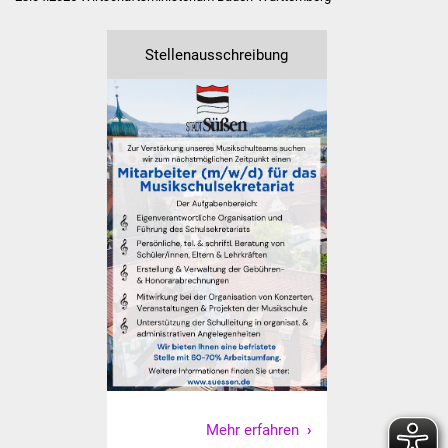
Senioren
Stadtseniorenrat
Stellenausschreibung
Sommerwochen für
Ältere
Seniorenwohn- und
Pflegeheim
Familien
Familientreff
Kinder und Jugendliche
Schülerferienprogramm
Migration und Integration
Mehr erfahren