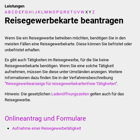
Leistungen
A
B
C
D
E
F
G
H
I
J
K
L
M
N
O
P
Q
R
S
T
U
V
W
X
Y
Z
Stadtverwaltung
Reisegewerbekarte beantragen
Ansprechpartner
Wenn Sie ein Reisegewerbe betreiben möchten, benötigen Sie in den
Behördenwegweiser
meisten Fällen eine Reisegewerbekarte. Diese können Sie befristet oder
unbefristet erhalten.
Stellenangebote
Es gibt auch Tätigkeiten im Reisegewerbe, für die Sie keine
Reisegewerbekarte benötigen. Wenn Sie eine solche Tätigkeit
Kontakt
aufnehmen, müssen Sie diese unter Umständen anzeigen. Weitere
Informationen dazu finden Sie in der Verfahrensbeschreibung
"
Reisegewerbeanzeige für reisegewerbekartenfreie Tätigkeiten
".
Veröffentlichungen
Hinweis: Die gesetzlichen
Ladenöffnungszeiten
gelten auch für das
Reisegewerbe.
Ortsrecht
FNP / Bebauungspläne
Onlineantrag und Formulare
Aufnahme einer Reisegewerbetätigkeit
Wahlen