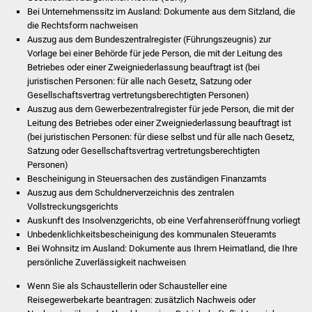
Volkshochschule
Bei Unternehmenssitz im Ausland: Dokumente aus dem Sitzland, die
die Rechtsform nachweisen
Soziale Einrichtungen
Auszug aus dem Bundeszentralregister (Führungszeugnis) zur
Vorlage bei einer Behörde für jede Person, die mit der Leitung des
Betriebes oder einer Zweigniederlassung beauftragt ist (bei
Kirchen
juristischen Personen: für alle nach Gesetz, Satzung oder
Gesellschaftsvertrag vertretungsberechtigten Personen)
Lokale Agenda
Auszug aus dem Gewerbezentralregister für jede Person, die mit der
Leitung des Betriebes oder einer Zweigniederlassung beauftragt ist
Jugendhaus
(bei juristischen Personen: für diese selbst und für alle nach Gesetz,
Satzung oder Gesellschaftsvertrag vertretungsberechtigten
Personen)
Fachteam Jugend
Bescheinigung in Steuersachen des zuständigen Finanzamts
Auszug aus dem Schuldnerverzeichnis des zentralen
Kinder- und
Vollstreckungsgerichts
Familienzentrum
Auskunft des Insolvenzgerichts, ob eine Verfahrenseröffnung vorliegt
Unbedenklichkeitsbescheinigung des kommunalen Steueramts
Bei Wohnsitz im Ausland: Dokumente aus Ihrem Heimatland, die Ihre
Stadtwerke
persönliche Zuverlässigkeit nachweisen
Suenergie
Wenn Sie als Schaustellerin oder Schausteller eine
Reisegewerbekarte beantragen: zusätzlich Nachweis oder