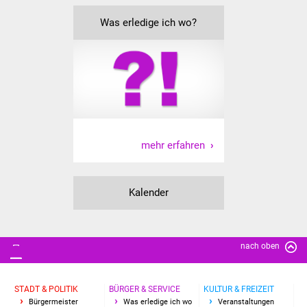
IKG Auen
Was erledige ich wo?
Ausschreibungen
Öffentliche
Ausschreibung
Europaweite
mehr erfahren
Ausschreibung
Beschränkte
Kalender
Ausschreibung
Freihändige Vergabe
nach oben
Gewerbeverzeichnis
STADT & POLITIK
BÜRGER & SERVICE
KULTUR & FREIZEIT
Gewerbe - Selbsteintrag
Bürgermeister
Was erledige ich wo
Veranstaltungen