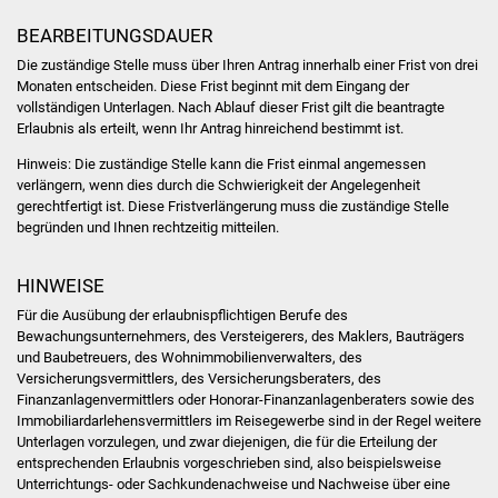
Veranstaltungen
BEARBEITUNGSDAUER
Stadtfest
Die zuständige Stelle muss über Ihren Antrag innerhalb einer Frist von drei
Monaten entscheiden. Diese Frist beginnt mit dem Eingang der
vollständigen Unterlagen. Nach Ablauf dieser Frist gilt die beantragte
Ostermarkt
Erlaubnis als erteilt, wenn Ihr Antrag hinreichend bestimmt ist.
Einrichtungen
Hinweis: Die zuständige Stelle kann die Frist einmal angemessen
verlängern, wenn dies durch die Schwierigkeit der Angelegenheit
gerechtfertigt ist. Diese Fristverlängerung muss die zuständige Stelle
Hallenbad
begründen und Ihnen rechtzeitig mitteilen.
Stadtbücherei
HINWEISE
Für die Ausübung der erlaubnispflichtigen Berufe des
Stadtarchiv
Bewachungsunternehmers, des Versteigerers, des Maklers, Bauträgers
und Baubetreuers, des Wohnimmobilienverwalters, des
Zehntscheuer
Versicherungsvermittlers, des Versicherungsberaters, des
Finanzanlagenvermittlers oder Honorar-Finanzanlagenberaters sowie des
Immobiliardarlehensvermittlers im Reisegewerbe sind in der Regel weitere
Bürgerhaus
Unterlagen vorzulegen, und zwar diejenigen, die für die Erteilung der
entsprechenden Erlaubnis vorgeschrieben sind, also beispielsweise
Kulturhalle
Unterrichtungs- oder Sachkundenachweise und Nachweise über eine