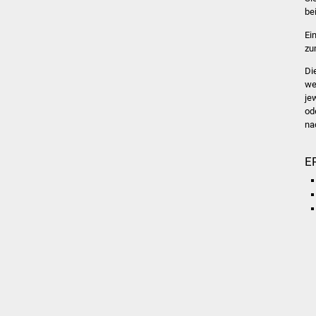
be
Ei
zu
Di
we
je
od
na
E