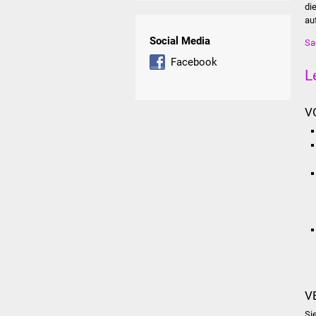
di
au
Social Media
Sa
Facebook
L
V
V
Si