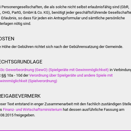
i Personengesellschaften, die als solche nicht selbst erlaubnisfähig sind (GbR,
, OHG, PartG, GmbH & Co. KG), benötigt jeder geschäftsführende Gesellschafte
e Erlaubnis, so dass für jeden ein Antragsformular und sämtliche persönliche
terlagen nötig sind.
OSTEN
e Höhe der Gebühren richtet sich nach der Gebührensatzung der Gemeinde.
ECHTSGRUNDLAGE
33c Gewerbeordnung (GewO) (Spielgeräte mit Gewinnmöglichkeit)
in Verbindun
t §§ 10a - 10d der
Verordnung über Spielgeräte und andere Spiele mit
winnmöglichkeit (Spielverordnung)
REIGABEVERMERK
eser Text entstand in enger Zusammenarbeit mit den fachlich zuständigen Stell
as
Finanz- und Wirtschaftsministerium
hat dessen ausführliche Fassung am
.08.2015 freigegeben.