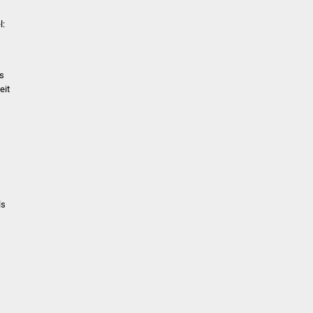
l:
us
eit
ls