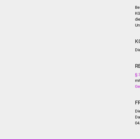
Be
KG
di
Un
K
Di
R
§ 
mi
Ge
F
Di
D
04