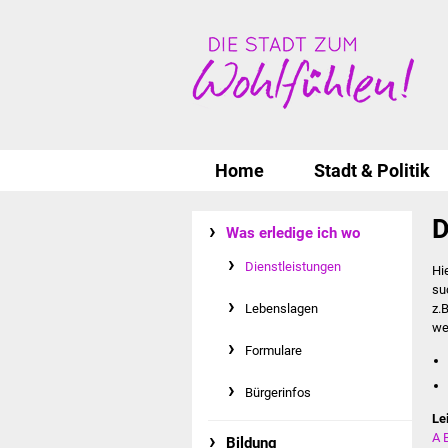
Home
Stadt & Politik
D
Was erledige ich wo
Dienstleistungen
Hi
su
Lebenslagen
z.
we
Formulare
Bürgerinfos
Le
A
Bildung