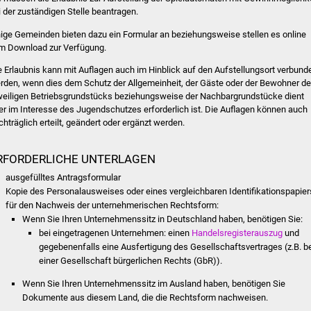
i der zuständigen Stelle beantragen.
nige Gemeinden bieten dazu ein Formular an beziehungsweise stellen es online
m Download zur Verfügung.
e Erlaubnis kann mit Auflagen auch im Hinblick auf den Aufstellungsort verbund
rden, wenn dies dem Schutz der Allgemeinheit, der Gäste oder der Bewohner d
weiligen Betriebsgrundstücks beziehungsweise der Nachbargrundstücke dient
er im Interesse des Jugendschutzes erforderlich ist. Die Auflagen können auch
chträglich erteilt, geändert oder ergänzt werden.
RFORDERLICHE UNTERLAGEN
ausgefülltes Antragsformular
Kopie des Personalausweises oder eines vergleichbaren Identifikationspapier
für den Nachweis der unternehmerischen Rechtsform:
Wenn Sie Ihren Unternehmenssitz in Deutschland haben, benötigen Sie:
bei eingetragenen Unternehmen: einen
Handelsregisterauszug
und
gegebenenfalls eine Ausfertigung des Gesellschaftsvertrages (z.B. b
einer Gesellschaft bürgerlichen Rechts (GbR)).
Wenn Sie Ihren Unternehmenssitz im Ausland haben, benötigen Sie
Dokumente aus diesem Land, die die Rechtsform nachweisen.