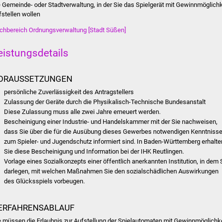
e Gemeinde- oder Stadtverwaltung, in der Sie das Spielgerät mit Gewinnmöglichk
fstellen wollen
chbereich Ordnungsverwaltung [Stadt Süßen]
eistungsdetails
ORAUSSETZUNGEN
persönliche Zuverlässigkeit des Antragstellers
Zulassung der Geräte durch die Physikalisch-Technische Bundesanstalt
Diese Zulassung muss alle zwei Jahre erneuert werden.
Bescheinigung einer Industrie- und Handelskammer mit der Sie nachweisen,
dass Sie über die für die Ausübung dieses Gewerbes notwendigen Kenntniss
zum Spieler- und Jugendschutz informiert sind.
In Baden-Württemberg erhalte
Sie diese Bescheinigung und Information bei der IHK Reutlingen.
Vorlage eines Sozialkonzepts einer öffentlich anerkannten Institution, in dem 
darlegen, mit welchen Maßnahmen Sie den sozialschädlichen Auswirkungen
des Glücksspiels vorbeugen.
ERFAHRENSABLAUF
e müssen die Erlaubnis zur Aufstellung der Spielautomaten mit Gewinnmöglichk