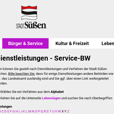
Bürger & Service
Kultur & Freizeit
Leben
ienstleistungen - Service-BW
er können Sie gezielt nach Dienstleistungen und Verfahren der Stadt Süßen
chen.
Bitte beachten Sie
, dass für einige Dienstleistungen andere Behörden wie
B. das Landratsamt zuständig sind und Sie ggf. über einen Link weitergeleitet
rden.
Wählen Sie ein Verfahren aus dem
Alphabet
Gehen Sie auf die Unterseite
Lebenslagen
und suchen Sie nach Oberbegriffen
istungen
B
C
D
E
F
G
H
I
J
K
L
M
N
O
P
Q
R
S
T
U
V
W
X
Y
Z