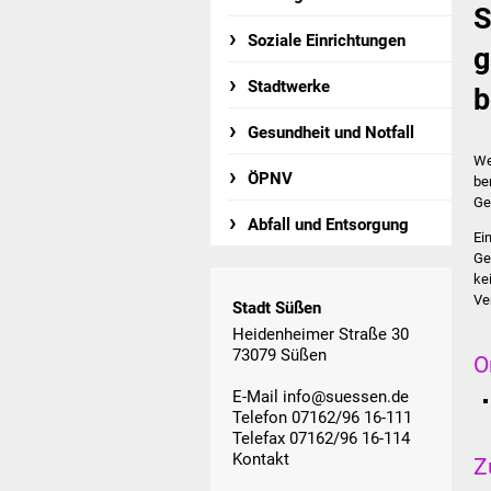
S
Soziale Einrichtungen
g
Stadtwerke
b
Gesundheit und Notfall
We
ÖPNV
be
Ge
Abfall und Entsorgung
Ei
Ge
ke
Ve
Stadt Süßen
Heidenheimer Straße 30
73079 Süßen
O
E-Mail
info@suessen.de
Telefon 07162/96 16-111
Telefax 07162/96 16-114
Kontakt
Z