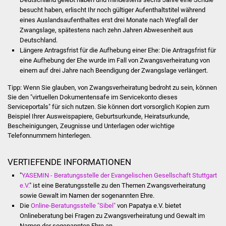
Volkshochschule
besucht haben, erlischt Ihr noch gültiger Aufenthaltstitel während
eines Auslandsaufenthaltes erst drei Monate nach Wegfall der
Soziale Einrichtungen
Zwangslage, spätestens nach zehn Jahren Abwesenheit aus
Deutschland.
Längere Antragsfrist für die Aufhebung einer Ehe: Die Antragsfrist für
Kirchen
eine Aufhebung der Ehe wurde im Fall von Zwangsverheiratung von
einem auf drei Jahre nach Beendigung der Zwangslage verlängert.
Lokale Agenda
Tipp: Wenn Sie glauben, von Zwangsverheiratung bedroht zu sein, können
Sie den "virtuellen Dokumentensafe im Servicekonto dieses
Jugendhaus
Serviceportals" für sich nutzen. Sie können dort vorsorglich Kopien zum
Beispiel Ihrer Ausweispapiere, Geburtsurkunde, Heiratsurkunde,
Fachteam Jugend
Bescheinigungen, Zeugnisse und Unterlagen oder wichtige
Telefonnummern hinterlegen.
Kinder- und
Familienzentrum
VERTIEFENDE INFORMATIONEN
"
YASEMIN - Beratungsstelle der Evangelischen Gesellschaft Stuttgart
Stadtwerke
e.V.
" ist eine Beratungsstelle zu den Themen Zwangsverheiratung
sowie Gewalt im Namen der sogenannten Ehre.
Die
Online-Beratungsstelle "Sibel"
von Papatya e.V. bietet
Suenergie
Onlineberatung bei Fragen zu Zwangsverheiratung und Gewalt im
Namen der sogenannten Ehre an.