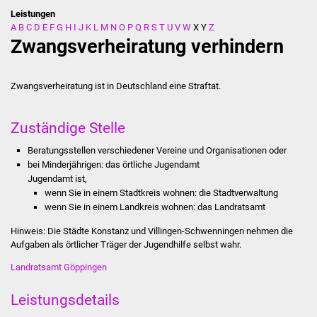
Leistungen
A
B
C
D
E
F
G
H
I
J
K
L
M
N
O
P
Q
R
S
T
U
V
W
X
Y
Z
Stadtverwaltung
Zwangsverheiratung verhindern
Ansprechpartner
Zwangsverheiratung ist in Deutschland eine Straftat.
Behördenwegweiser
Zuständige Stelle
Stellenangebote
Beratungsstellen verschiedener Vereine und Organisationen oder
Kontakt
bei Minderjährigen: das örtliche Jugendamt
Jugendamt ist,
wenn Sie in einem Stadtkreis wohnen: die Stadtverwaltung
Veröffentlichungen
wenn Sie in einem Landkreis wohnen: das Landratsamt
Ortsrecht
Hinweis: Die Städte Konstanz und Villingen-Schwenningen nehmen die
Aufgaben als örtlicher Träger der Jugendhilfe selbst wahr.
FNP / Bebauungspläne
Landratsamt Göppingen
Wahlen
Leistungsdetails