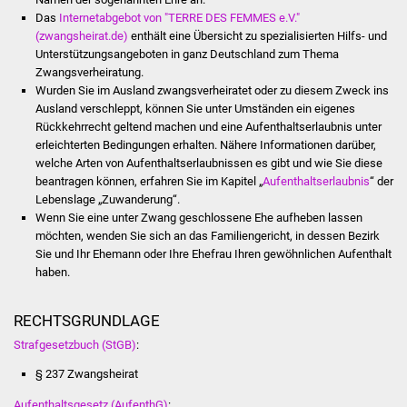
NETZMonitor
Das
Internetabgebot von "TERRE DES FEMMES e.V."
(zwangsheirat.de)
enthält eine Übersicht zu spezialisierten Hilfs- und
Gesundheit und Notfall
Unterstützungsangeboten in ganz Deutschland zum Thema
Zwangsverheiratung.
Wurden Sie im Ausland zwangsverheiratet oder zu diesem Zweck ins
Ärzte und Apotheken
Ausland verschleppt, können Sie unter Umständen ein eigenes
Rückkehrrecht geltend machen und eine Aufenthaltserlaubnis unter
Pflege von Angehörigen
erleichterten Bedingungen erhalten. Nähere Informationen darüber,
welche Arten von Aufenthaltserlaubnissen es gibt und wie Sie diese
Hitzewarnung / UV-
beantragen können, erfahren Sie im Kapitel „
Aufenthaltserlaubnis
“ der
Lebenslage „Zuwanderung“.
Index
Wenn Sie eine unter Zwang geschlossene Ehe aufheben lassen
möchten, wenden Sie sich an das Familiengericht, in dessen Bezirk
ÖPNV
Sie und Ihr Ehemann oder Ihre Ehefrau Ihren gewöhnlichen Aufenthalt
haben.
Bürgerbus (MOBS)
RECHTSGRUNDLAGE
Abfall und Entsorgung
Strafgesetzbuch (StGB)
:
Kultur & Freizeit
§ 237 Zwangsheirat
Aufenthaltsgesetz (AufenthG)
: