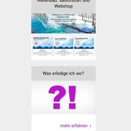
Hallenbad: Saisonstart und
Senioren
Webshop
Stadtseniorenrat
Sommerwochen für
Ältere
Seniorenwohn- und
Pflegeheim
Familien
Was erledige ich wo?
Familientreff
Kinder und Jugendliche
Schülerferienprogramm
Migration und Integration
mehr erfahren