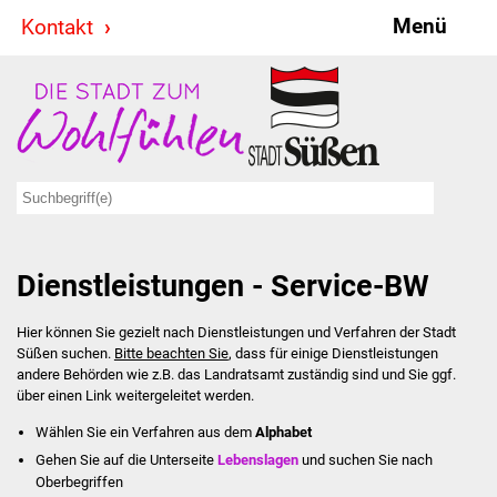
Menü
Kontakt
Stadt & Politik
Bürgermeister
Reden
Gemeinderat
Dienstleistungen - Service-BW
Ausschüsse
Hier können Sie gezielt nach Dienstleistungen und Verfahren der Stadt
Ratsinformationssystem
Süßen suchen.
Bitte beachten Sie
, dass für einige Dienstleistungen
andere Behörden wie z.B. das Landratsamt zuständig sind und Sie ggf.
Jugendbeirat
über einen Link weitergeleitet werden.
Wählen Sie ein Verfahren aus dem
Alphabet
Summerrockfestival
Gehen Sie auf die Unterseite
Lebenslagen
und suchen Sie nach
Oberbegriffen
Hallenbadparty