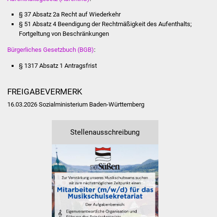
Veranstaltungen
§ 37 Absatz 2a Recht auf Wiederkehr
§ 51 Absatz 4 Beendigung der Rechtmäßigkeit des Aufenthalts;
Stadtfest
Fortgeltung von Beschränkungen
Ostermarkt
Bürgerliches Gesetzbuch (BGB)
:
§ 1317 Absatz 1 Antragsfrist
Einrichtungen
FREIGABEVERMERK
Hallenbad
16.03.2026 Sozialministerium Baden-Württemberg
Stadtbücherei
Stellenausschreibung
Stadtarchiv
Zehntscheuer
Bürgerhaus
Kulturhalle