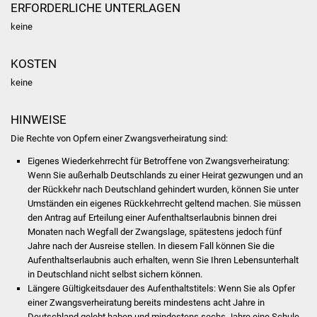
ERFORDERLICHE UNTERLAGEN
Was erledige ich wo
keine
Dienstleistungen
KOSTEN
keine
Lebenslagen
HINWEISE
Formulare
Die Rechte von Opfern einer Zwangsverheiratung sind:
Bürgerinfos
Eigenes Wiederkehrrecht für Betroffene von Zwangsverheiratung:
Wenn Sie außerhalb Deutschlands zu einer Heirat gezwungen und an
der Rückkehr nach Deutschland gehindert wurden, können Sie unter
Bildung
Umständen ein eigenes Rückkehrrecht geltend machen. Sie müssen
den Antrag auf Erteilung einer Aufenthaltserlaubnis binnen drei
Schulen
Monaten nach Wegfall der Zwangslage, spätestens jedoch fünf
Jahre nach der Ausreise stellen. In diesem Fall können Sie die
Kindergärten
Aufenthaltserlaubnis auch erhalten, wenn Sie Ihren Lebensunterhalt
in Deutschland nicht selbst sichern können.
Längere Gültigkeitsdauer des Aufenthaltstitels: Wenn Sie als Opfer
Kolping-Musikschule
einer Zwangsverheiratung bereits mindestens acht Jahre in
Deutschland gelebt haben und mindestens sechs Jahre eine Schule