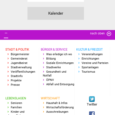
Freundeskreis Asyl
Kalender
Ukraine-Hilfe
Wohnen
nach oben
Bauen in Süßen
STADT & POLITIK
BÜRGER & SERVICE
KULTUR & FREIZEIT
Bürgermeister
Was erledige ich wo
Veranstaltungen
Wohnimmobilien +
Gemeinderat
Bildung
Einrichtungen
Baugrundstücke
Jugendbeirat
Soziale Einrichtungen
Vereine und Parteien
Stadtverwaltung
Stadtwerke
Sportanlagen
Veröffentlichungen
Gesundheit und
Tourismus
Wirtschaft
Notfall
Stadtinfo
ÖPNV
Projekte
Abfall und Entsorgung
Presse
Haushalt & Infos
Wirtschaftsförderung
LEBENSLAGEN
WIRTSCHAFT
Senioren
Haushalt & Infos
Twitter
Familien
Wirtschaftsförderung
Gewerbeimmobilien
Kinder und
Ausschreibungen