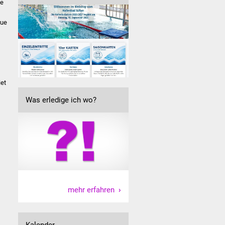
se
eue
et
Was erledige ich wo?
mehr erfahren
Kalender