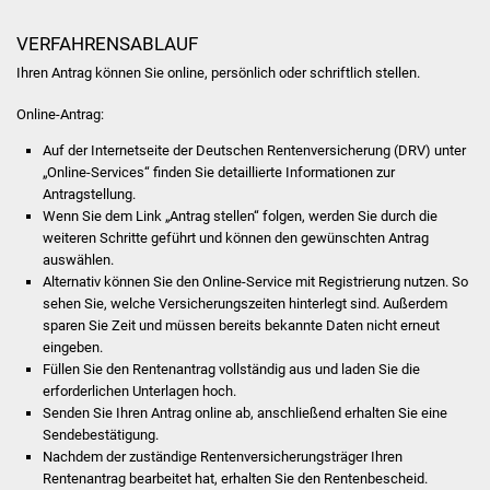
NETZMonitor
VERFAHRENSABLAUF
Gesundheit und Notfall
Ihren Antrag können Sie online, persönlich oder schriftlich stellen.
Ärzte und Apotheken
Online-Antrag:
Auf der Internetseite der Deutschen Rentenversicherung (DRV) unter
Pflege von Angehörigen
„Online-Services“ finden Sie detaillierte Informationen zur
Antragstellung.
Hitzewarnung / UV-
Wenn Sie dem Link „Antrag stellen“ folgen, werden Sie durch die
weiteren Schritte geführt und können den gewünschten Antrag
Index
auswählen.
Alternativ können Sie den Online-Service mit Registrierung nutzen. So
ÖPNV
sehen Sie, welche Versicherungszeiten hinterlegt sind. Außerdem
sparen Sie Zeit und müssen bereits bekannte Daten nicht erneut
Bürgerbus (MOBS)
eingeben.
Füllen Sie den Rentenantrag vollständig aus und laden Sie die
erforderlichen Unterlagen hoch.
Abfall und Entsorgung
Senden Sie Ihren Antrag online ab, anschließend erhalten Sie eine
Sendebestätigung.
Kultur & Freizeit
Nachdem der zuständige Rentenversicherungsträger Ihren
Rentenantrag bearbeitet hat, erhalten Sie den Rentenbescheid.