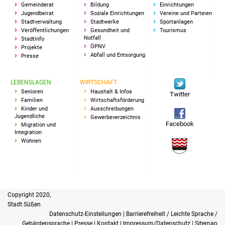
Gemeinderat
Bildung
Einrichtungen
Jugendbeirat
Soziale Einrichtungen
Vereine und Parteien
Stadtverwaltung
Stadtwerke
Sportanlagen
Veröffentlichungen
Gesundheit und
Tourismus
Notfall
Stadtinfo
ÖPNV
Projekte
Abfall und Entsorgung
Presse
LEBENSLAGEN
WIRTSCHAFT
Senioren
Haushalt & Infos
Twitter
Familien
Wirtschaftsförderung
Kinder und
Ausschreibungen
Jugendliche
Gewerbeverzeichnis
Facebook
Migration und
Integration
Wohnen
Copyright 2020,
Stadt Süßen
Datenschutz-Einstellungen
|
Barrierefreiheit / Leichte Sprache /
Gebärdensprache
|
Presse
|
Kontakt
|
Impressum/Datenschutz
|
Sitemap