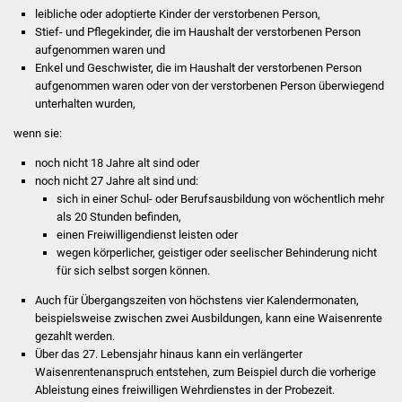
Volkshochschule
leibliche oder adoptierte Kinder der verstorbenen Person,
Stief- und Pflegekinder, die im Haushalt der verstorbenen Person
aufgenommen waren und
Soziale Einrichtungen
Enkel und Geschwister, die im Haushalt der verstorbenen Person
aufgenommen waren oder von der verstorbenen Person überwiegend
Kirchen
unterhalten wurden,
wenn sie:
Lokale Agenda
noch nicht 18 Jahre alt sind oder
Jugendhaus
noch nicht 27 Jahre alt sind und:
sich in einer Schul- oder Berufsausbildung von wöchentlich mehr
als 20 Stunden befinden,
Fachteam Jugend
einen Freiwilligendienst leisten oder
wegen körperlicher, geistiger oder seelischer Behinderung nicht
Kinder- und
für sich selbst sorgen können.
Familienzentrum
Auch für Übergangszeiten von höchstens vier Kalendermonaten,
beispielsweise zwischen zwei Ausbildungen, kann eine Waisenrente
Stadtwerke
gezahlt werden.
Über das 27. Lebensjahr hinaus kann ein verlängerter
Suenergie
Waisenrentenanspruch entstehen, zum Beispiel durch die vorherige
Ableistung eines freiwilligen Wehrdienstes in der Probezeit.