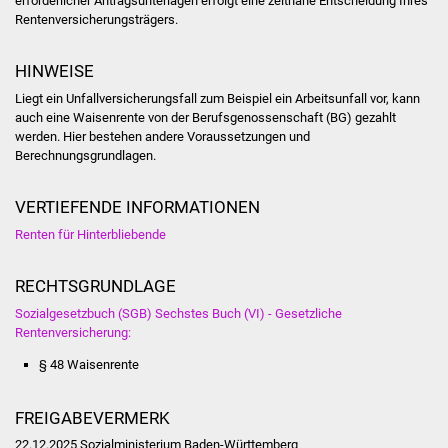
erforderlicher Antragsunterlagen erfolgt eine zeitnahe Entscheidung Ihres
Rentenversicherungsträgers.
Freundeskreis Asyl
HINWEISE
Ukraine-Hilfe
Liegt ein Unfallversicherungsfall zum Beispiel ein Arbeitsunfall vor, kann
auch eine Waisenrente von der Berufsgenossenschaft (BG) gezahlt
Wohnen
werden. Hier bestehen andere Voraussetzungen und
Berechnungsgrundlagen.
Bauen in Süßen
VERTIEFENDE INFORMATIONEN
Wohnimmobilien +
Renten für Hinterbliebende
Baugrundstücke
RECHTSGRUNDLAGE
Wirtschaft
Sozialgesetzbuch (SGB) Sechstes Buch (VI) - Gesetzliche
Haushalt & Infos
Rentenversicherung:
§ 48 Waisenrente
Wirtschaftsförderung
FREIGABEVERMERK
Gewerbeimmobilien
22.12.2025 Sozialministerium Baden-Württemberg