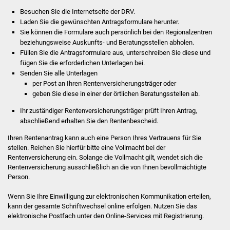
Besuchen Sie die Internetseite der DRV.
Vereine und Parteien
Laden Sie die gewünschten Antragsformulare herunter.
Sie können die Formulare auch persönlich bei den Regionalzentren
Selbsteintrag Vereine
beziehungsweise Auskunfts­- und Beratungsstellen abholen.
Füllen Sie die Antragsformulare aus, unterschreiben Sie diese und
Beirat Süßener Vereine
fügen Sie die erforderlichen Unterlagen bei.
Senden Sie alle Unterlagen
per Post an Ihren Rentenversicherungsträger oder
Sportanlagen
geben Sie diese in einer der örtlichen Beratungsstellen ab.
Tourismus
Ihr zuständiger Rentenversicherungsträger prüft Ihren Antrag,
abschließend erhalten Sie den Rentenbescheid.
Erlebnisregion
Ihren Rentenantrag kann auch eine Person Ihres Vertrauens für Sie
Schwäbischer Albtrauf
stellen. Reichen Sie hierfür bitte eine Vollmacht bei der
Rentenversicherung ein. Solange die Vollmacht gilt, wendet sich die
Rentenversicherung ausschließlich an die von Ihnen bevollmächtigte
Route der
Person.
Industriekultur
Wenn Sie Ihre Einwilligung zur elektronischen Kommunikation erteilen,
kann der gesamte Schriftwechsel online erfolgen. Nutzen Sie das
Lebenslagen
elektronische Postfach unter den Online-Services mit Registrierung.