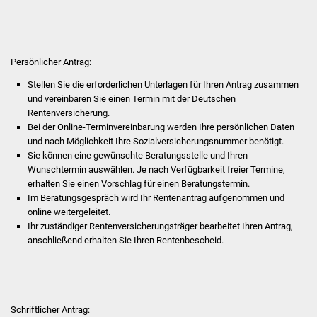
Veranstaltungen
Stadtfest
Persönlicher Antrag:
Ostermarkt
Stellen Sie die erforderlichen Unterlagen für Ihren Antrag zusammen
und vereinbaren Sie einen Termin mit der Deutschen
Einrichtungen
Rentenversicherung.
Bei der Online-Terminvereinbarung werden Ihre persönlichen Daten
Hallenbad
und nach Möglichkeit Ihre Sozialversicherungsnummer benötigt.
Sie können eine gewünschte Beratungsstelle und Ihren
Wunschtermin auswählen. Je nach Verfügbarkeit freier Termine,
Stadtbücherei
erhalten Sie einen Vorschlag für einen Beratungstermin.
Im Beratungsgespräch wird Ihr Rentenantrag aufgenommen und
Stadtarchiv
online weitergeleitet.
Ihr zuständiger Rentenversicherungsträger bearbeitet Ihren Antrag,
Zehntscheuer
anschließend erhalten Sie Ihren Rentenbescheid.
Bürgerhaus
Kulturhalle
Schriftlicher Antrag: