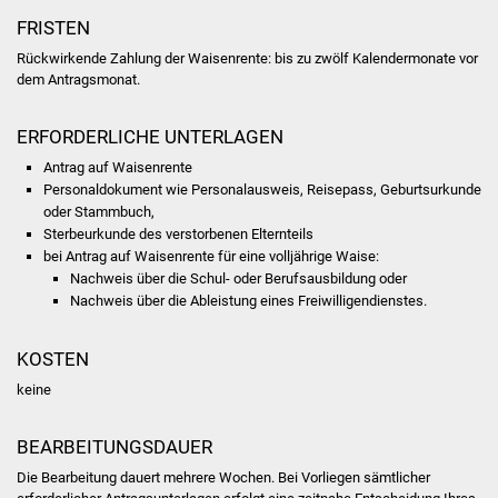
Senioren
FRISTEN
Stadtseniorenrat
Rückwirkende Zahlung der Waisenrente: bis zu zwölf Kalendermonate vor
dem Antragsmonat.
Sommerwochen für
ERFORDERLICHE UNTERLAGEN
Ältere
Antrag auf Waisenrente
Seniorenwohn- und
Personaldokument wie Personalausweis, Reisepass, Geburtsurkunde
oder Stammbuch,
Pflegeheim
Sterbeurkunde des verstorbenen Elternteils
bei Antrag auf Waisenrente für eine volljährige Waise:
Familien
Nachweis über die Schul- oder Berufsausbildung oder
Nachweis über die Ableistung eines Freiwilligendienstes.
Familientreff
KOSTEN
Kinder und Jugendliche
keine
Schülerferienprogramm
BEARBEITUNGSDAUER
Migration und Integration
Die Bearbeitung dauert mehrere Wochen.
Bei Vorliegen sämtlicher