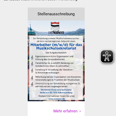
IKG Auen
Stellenausschreibung
Ausschreibungen
Öffentliche
Ausschreibung
Europaweite
Ausschreibung
Beschränkte
Ausschreibung
Freihändige Vergabe
Gewerbeverzeichnis
Gewerbe - Selbsteintrag
Mehr erfahren