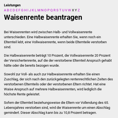
Leistungen
A
B
C
D
E
F
G
H
I
J
K
L
M
N
O
P
Q
R
S
T
U
V
W
X
Y
Z
Stadtverwaltung
Waisenrente beantragen
Ansprechpartner
Bei Waisenrenten wird zwischen Halb- und Vollwaisenrente
Behördenwegweiser
unterschieden. Eine Halbwaisenrente erhalten Sie, wenn noch ein
Elternteil lebt, eine Vollwaisenrente, wenn beide Elternteile verstorben
sind.
Stellenangebote
Die Halbwaisenrente beträgt 10 Prozent, die Vollwaisenrente 20 Prozent
Kontakt
der Versichertenrente, auf die der verstorbene Elternteil Anspruch gehabt
hätte oder die bereits bezogen wurde.
Veröffentlichungen
Sowohl zur Voll- als auch zur Halbwaisenrente erhalten Sie einen
Zuschlag, der sich nach den zurückgelegten rentenrechtlichen Zeiten des
verstorbenen Elternteils oder der verstorbenen Eltern richtet. Hat eine
Ortsrecht
Waise Anspruch auf mehrere Halbwaisenrenten, wird lediglich die
höchste Rente geleistet.
FNP / Bebauungspläne
Sofern der Elternteil beziehungsweise die Eltern vor Vollendung des 65.
Lebensjahres verstorben sind, wird die Waisenrente um einen Abschlag
Wahlen
gemindert. Dieser Abschlag kann bis zu 10,8 Prozent betragen.