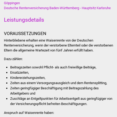
Göppingen
Deutsche Rentenversicherung Baden-Württemberg - Hauptsitz Karlsruhe
Was erledige ich wo
Leistungsdetails
Dienstleistungen
VORAUSSETZUNGEN
Lebenslagen
Hinterbliebene erhalten eine Waisenrente von der Deutschen
Rentenversicherung, wenn der verstorbene Elternteil oder die verstorbenen
Formulare
Eltern die allgemeine Wartezeit von fünf Jahren erfüllt haben.
Bürgerinfos
Dazu zählen:
Beitragszeiten sowohl Pflicht- als auch freiwillige Beiträge,
Bildung
Ersatzzeiten,
Kindererziehungszeiten,
Schulen
Zeiten aus einem Versorgungsausgleich und dem Rentensplitting,
Zeiten geringfügiger Beschäftigung mit Beitragszahlung des
Arbeitgebers und
Kindergärten
Zuschläge an Entgeltpunkten für Arbeitsentgelt aus geringfügiger von
der Versicherungspflicht befreiten Beschäftigungen.
Kolping-Musikschule
Anspruch auf Waisenrente haben: