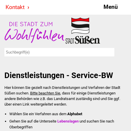
Menü
Kontakt
Stadt & Politik
Bürgermeister
Reden
Gemeinderat
Dienstleistungen - Service-BW
Ausschüsse
Hier können Sie gezielt nach Dienstleistungen und Verfahren der Stadt
Ratsinformationssystem
Süßen suchen.
Bitte beachten Sie
, dass für einige Dienstleistungen
andere Behörden wie z.B. das Landratsamt zuständig sind und Sie ggf.
Jugendbeirat
über einen Link weitergeleitet werden.
Wählen Sie ein Verfahren aus dem
Alphabet
Summerrockfestival
Gehen Sie auf die Unterseite
Lebenslagen
und suchen Sie nach
Oberbegriffen
Hallenbadparty