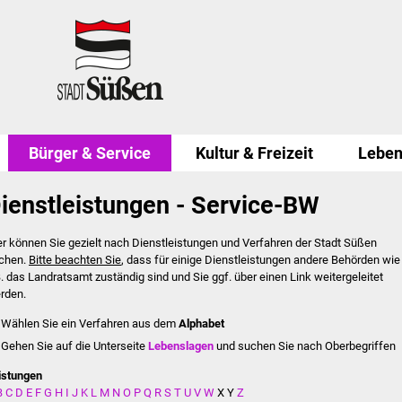
Bürger & Service
Kultur & Freizeit
Leben
ienstleistungen - Service-BW
er können Sie gezielt nach Dienstleistungen und Verfahren der Stadt Süßen
chen.
Bitte beachten Sie
, dass für einige Dienstleistungen andere Behörden wie
B. das Landratsamt zuständig sind und Sie ggf. über einen Link weitergeleitet
rden.
Wählen Sie ein Verfahren aus dem
Alphabet
Gehen Sie auf die Unterseite
Lebenslagen
und suchen Sie nach Oberbegriffen
istungen
B
C
D
E
F
G
H
I
J
K
L
M
N
O
P
Q
R
S
T
U
V
W
X
Y
Z