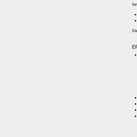
Ih
Di
E