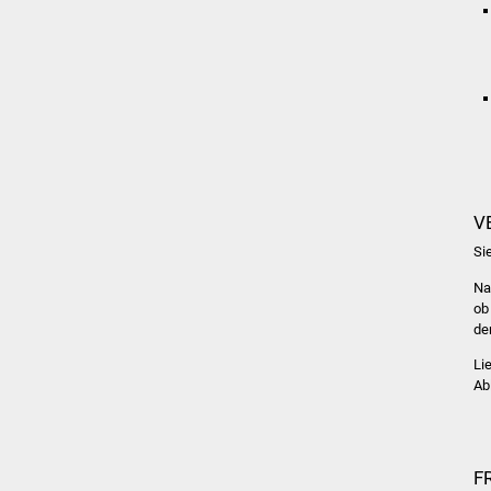
V
Si
Na
ob
de
Li
Ab
F