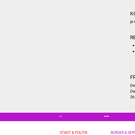
K
je
R
F
Di
D
26
STADT & POLITIK
BÜRGER & SER