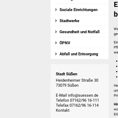
E
Soziale Einrichtungen
b
Stadtwerke
We
Gesundheit und Notfall
ge
Ei
ÖPNV
Pf
we
Abfall und Entsorgung
Stadt Süßen
Heidenheimer Straße 30
73079 Süßen
He
un
E-Mail
info@suessen.de
Pr
Telefon 07162/96 16-111
Hi
Telefax 07162/96 16-114
wo
Kontakt
Er