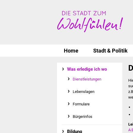
Home
Stadt & Politik
D
Was erledige ich wo
Dienstleistungen
Hi
su
Lebenslagen
z.
we
Formulare
Bürgerinfos
Le
A
Bildung