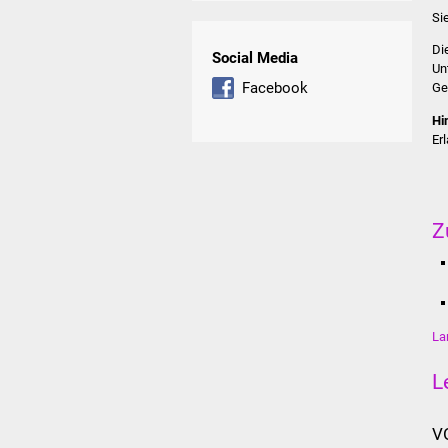
Si
Di
Social Media
Un
Facebook
Ge
Hi
Er
Z
La
L
V