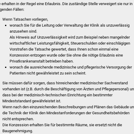
e erhalten in der Regel eine Erlaubnis. Die zuständige Stelle verweigert sie nur in
lgenden Fällen:
Wenn Tatsachen vorliegen,
wonach Sie für die Leitung oder Verwaltung der Klinik als unzuverlässig
anzusehen sind.
Als Hinweis auf Unzuverlässigkeit wird
zum Beispiel neben mangelnder
wirtschaftlicher Leistungsfähigkeit, Steuerschulden oder einschlägigen
Vorstrafen die Tatsache gewertet, dass Ihnen schon einmal eine
Konzession entzogen wurde oder Sie ohne die nötige Erlaubnis eine
Privatkrankenanstalt betr
ieben haben.
wonach die ausreichende medizinische und pflegerische Versorgung der
Patienten nicht gewährleistet zu sein scheint.
Sie müssen dafür sorgen, dass hinreichender medizinischer Sachverstand
vorhanden ist (z.B. durch die Beschäftigung von Ärzten und Pflegepersonal) u
dass bei der medizinisch-technischen Einrichtung ein bestimmter
Mindeststandard gewährleistet ist.
Wenn nach den einzureichenden Beschreibungen und Plänen das Gebäude u
die Technik der Klinik den Mindestanforderungen der Gesundheitsbehörden
nicht entsprechen.
Die Konzession erhalten Sie für bestimmte Räume, sie ersetzt nicht die
Baugenehmigung.