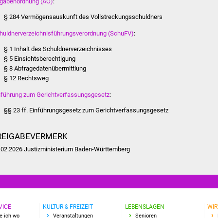
gabenordnung (AO)
:
§ 284 Vermögensauskunft des Vollstreckungsschuldners
huldnerverzeichnisführungsverordnung (SchuFV)
:
§ 1 Inhalt des Schuldnerverzeichnisses
§ 5 Einsichtsberechtigung
§ 8 Abfragedatenübermittlung
§ 12 Rechtsweg
nführung zum Gerichtverfassungsgesetz
:
§§ 23 ff. Einführungsgesetz zum Gerichtverfassungsgesetz
REIGABEVERMERK
.02.2026 Justizministerium Baden-Württemberg
VICE
KULTUR & FREIZEIT
LEBENSLAGEN
WIR
e ich wo
Veranstaltungen
Senioren