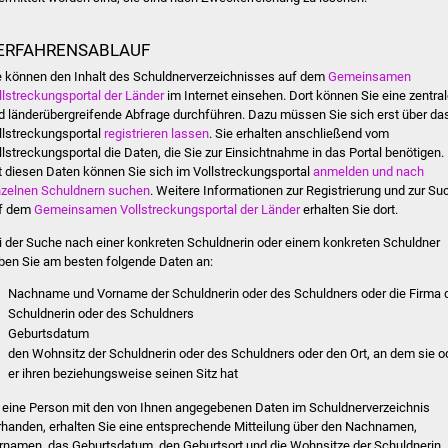
ERFAHRENSABLAUF
e können den Inhalt des Schuldnerverzeichnisses auf dem
Gemeinsamen
llstreckungsportal der Länder
im Internet einsehen. Dort können Sie eine zentra
d länderübergreifende Abfrage durchführen. Dazu müssen Sie sich erst über da
llstreckungsportal
registrieren lassen
. Sie erhalten anschließend vom
llstreckungsportal die Daten, die Sie zur Einsichtnahme in das Portal benötigen.
t diesen Daten können Sie sich im Vollstreckungsportal
anmelden und nach
nzelnen Schuldnern suchen
. Weitere Informationen zur Registrierung und zur Su
f dem
Gemeinsamen Vollstreckungsportal der Länder
erhalten Sie dort.
i der Suche nach einer konkreten Schuldnerin oder einem konkreten Schuldner
ben Sie am besten folgende Daten an:
Nachname und
Vorname der Schuldnerin oder des Schuldners oder die Firma 
Schuldnerin oder des Schuldners
Geburtsdatum
den Wohnsitz der Schuldnerin oder des Schuldners oder den Ort, an dem sie o
er ihren beziehungsweise seinen Sitz hat
t eine Person mit den von Ihnen angegebenen Daten im Schuldnerverzeichnis
rhanden, erhalten Sie eine entsprechende Mitteilung über den Nachnamen,
rnamen, das Geburtsdatum, den Geburtsort und die Wohnsitze der Schuldnerin