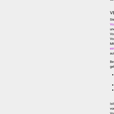
V
Si
Vo
un
Vo
Vo
Mi
ei
au
Be
ge
Is
vo
Vo