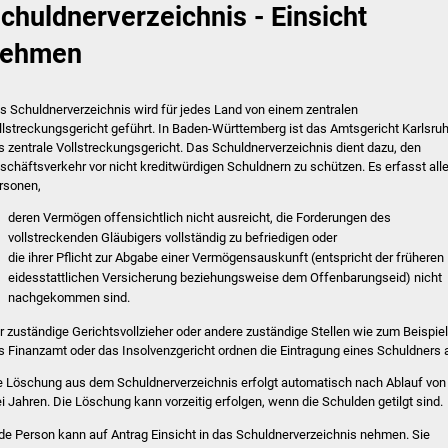
chuldnerverzeichnis - Einsicht
nehmen
s Schuldnerverzeichnis wird für jedes Land von einem zentralen
llstreckungsgericht geführt. In Baden-Württemberg ist das Amtsgericht Karlsru
s zentrale Vollstreckungsgericht. Das Schuldnerverzeichnis dient dazu, den
schäftsverkehr vor nicht kreditwürdigen Schuldnern zu schützen. Es erfasst all
rsonen,
deren Vermögen offensichtlich nicht ausreicht, die Forderungen des
vollstreckenden Gläubigers vollständig zu befriedigen oder
die ihrer Pflicht zur Abgabe einer Vermögensauskunft (entspricht der früheren
eidesstattlichen Versicherung beziehungsweise dem Offenbarungseid) nicht
nachgekommen sind.
r zuständige Gerichtsvollzieher oder andere zuständige Stellen wie zum Beispiel
s Finanzamt oder das Insolvenzgericht ordnen die Eintragung eines Schuldners 
e Löschung aus dem Schuldnerverzeichnis erfolgt automatisch nach Ablauf von
ei Jahren.
Die Löschung kann vorzeitig erfolgen, wenn die Schulden getilgt sind.
de Person kann auf Antrag Einsicht in das Schuldnerverzeichnis nehmen. Sie