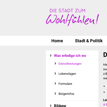
Home
Stadt & Politik
D
Was erledige ich wo
Dienstleistungen
Hi
su
Lebenslagen
z.
we
Formulare
Bürgerinfos
Le
A
Bildung