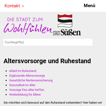
Menü
Kontakt
Stadt & Politik
Bürgermeister
Reden
Gemeinderat
Altersvorsorge und Ruhestand
Ausschüsse
Arbeit im Ruhestand
Ratsinformationssystem
Ergänzende Altersvorsorge
Gesetzliche Rentenversicherung
Jugendbeirat
Gesundheit im Alter
Vorsorge fürs Alter treffen
Summerrockfestival
Weiterbildung für Ältere
Sie möchten sich bewusst auf den Ruhestand vorbereiten? Hier haben wir
Hallenbadparty