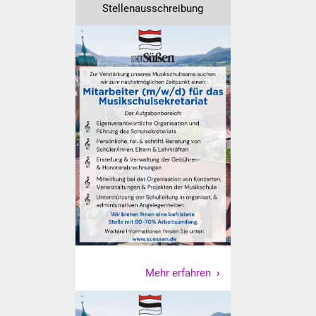
Stellenausschreibung
Was erledige ich wo
Dienstleistungen
Lebenslagen
Formulare
Bürgerinfos
Bildung
Schulen
Kindergärten
Mehr erfahren
Kolping-Musikschule