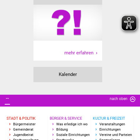
NETZMonitor
Gesundheit und Notfall
Ärzte und Apotheken
Pflege von Angehörigen
mehr erfahren
Hitzewarnung / UV-
Index
Kalender
ÖPNV
Bürgerbus (MOBS)
nach oben
Abfall und Entsorgung
STADT & POLITIK
BÜRGER & SERVICE
KULTUR & FREIZEIT
Bürgermeister
Was erledige ich wo
Veranstaltungen
Kultur & Freizeit
Gemeinderat
Bildung
Einrichtungen
Jugendbeirat
Soziale Einrichtungen
Vereine und Parteien