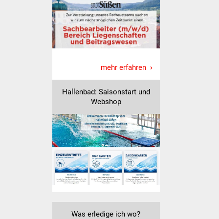
Volkshochschule
Soziale Einrichtungen
Kirchen
mehr erfahren
Lokale Agenda
Hallenbad: Saisonstart und
Jugendhaus
Webshop
Fachteam Jugend
Kinder- und
Familienzentrum
Stadtwerke
Suenergie
Was erledige ich wo?