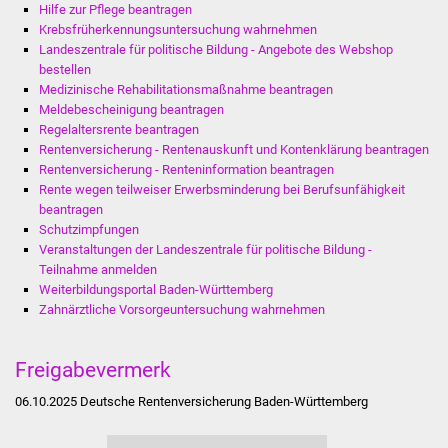
Hilfe zur Pflege beantragen
Stadtinfo
Krebsfrüherkennungsuntersuchung wahrnehmen
Landeszentrale für politische Bildung - Angebote des Webshop
Jubiläumsjahr 2021
bestellen
Medizinische Rehabilitationsmaßnahme beantragen
Partnerstädte
Meldebescheinigung beantragen
Regelaltersrente beantragen
Rentenversicherung - Rentenauskunft und Kontenklärung beantragen
Projekte
Rentenversicherung - Renteninformation beantragen
Rente wegen teilweiser Erwerbsminderung bei Berufsunfähigkeit
Schulentwicklung Bizet
beantragen
Schutzimpfungen
Veranstaltungen der Landeszentrale für politische Bildung -
Sanierung Hallenbad
Teilnahme anmelden
Weiterbildungsportal Baden-Württemberg
Sanierung Bizethalle
Zahnärztliche Vorsorgeuntersuchung wahrnehmen
Ortsentwicklung
Freigabevermerk
Presse
06.10.2025 Deutsche Rentenversicherung Baden-Württemberg
Bürger & Service