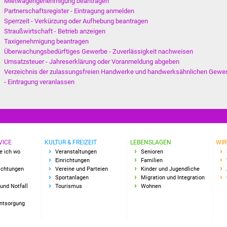
Mietwagengenehmigung beantragen
Partnerschaftsregister - Eintragung anmelden
Sperrzeit - Verkürzung oder Aufhebung beantragen
Straußwirtschaft - Betrieb anzeigen
Taxigenehmigung beantragen
Überwachungsbedürftiges Gewerbe - Zuverlässigkeit nachweisen
Umsatzsteuer - Jahreserklärung oder Voranmeldung abgeben
Verzeichnis der zulassungsfreien Handwerke und handwerksähnlichen Gewe
- Eintragung veranlassen
VICE
KULTUR & FREIZEIT
LEBENSLAGEN
WIR
e ich wo
Veranstaltungen
Senioren
Einrichtungen
Familien
richtungen
Vereine und Parteien
Kinder und Jugendliche
Sportanlagen
Migration und Integration
und Notfall
Tourismus
Wohnen
Entsorgung