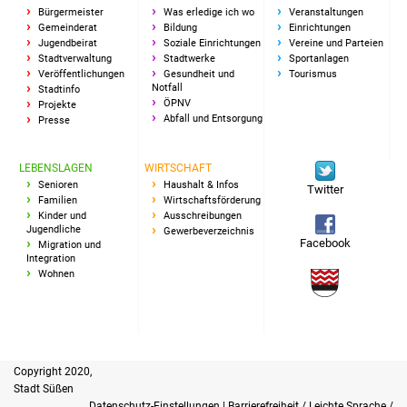
Senioren
Bürgermeister
Was erledige ich wo
Veranstaltungen
Gemeinderat
Bildung
Einrichtungen
Jugendbeirat
Soziale Einrichtungen
Vereine und Parteien
Stadtseniorenrat
Stadtverwaltung
Stadtwerke
Sportanlagen
Veröffentlichungen
Gesundheit und
Tourismus
Sommerwochen für
Notfall
Stadtinfo
ÖPNV
Projekte
Ältere
Abfall und Entsorgung
Presse
Seniorenwohn- und
LEBENSLAGEN
WIRTSCHAFT
Pflegeheim
Senioren
Haushalt & Infos
Twitter
Familien
Wirtschaftsförderung
Kinder und
Ausschreibungen
Familien
Jugendliche
Gewerbeverzeichnis
Facebook
Migration und
Integration
Familientreff
Wohnen
Kinder und Jugendliche
Schülerferienprogramm
Copyright 2020,
Migration und Integration
Stadt Süßen
Datenschutz-Einstellungen
|
Barrierefreiheit / Leichte Sprache /