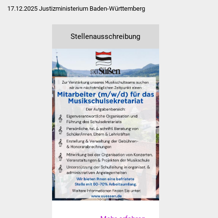
NETZMonitor
17.12.2025 Justizministerium Baden-Württemberg
Gesundheit und Notfall
Stellenausschreibung
Ärzte und Apotheken
Pflege von Angehörigen
Hitzewarnung / UV-
Index
ÖPNV
Bürgerbus (MOBS)
Abfall und Entsorgung
Kultur & Freizeit