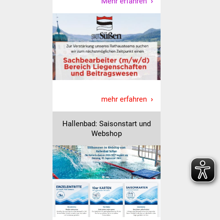
Mehr erfahren
Veranstaltungen
Stadtfest
Ostermarkt
Einrichtungen
Hallenbad
mehr erfahren
Stadtbücherei
Hallenbad: Saisonstart und
Webshop
Stadtarchiv
Zehntscheuer
Bürgerhaus
Kulturhalle