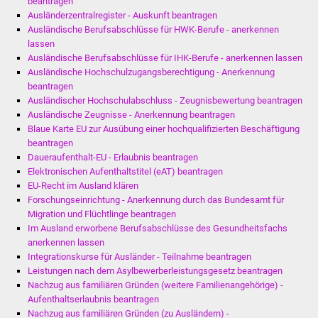
beantragen
Ausländerzentralregister - Auskunft beantragen
Was erledige ich wo
Ausländische Berufsabschlüsse für HWK-Berufe - anerkennen
lassen
Ausländische Berufsabschlüsse für IHK-Berufe - anerkennen lassen
Dienstleistungen
Ausländische Hochschulzugangsberechtigung - Anerkennung
beantragen
Lebenslagen
Ausländischer Hochschulabschluss - Zeugnisbewertung beantragen
Ausländische Zeugnisse - Anerkennung beantragen
Formulare
Blaue Karte EU zur Ausübung einer hochqualifizierten Beschäftigung
beantragen
Daueraufenthalt-EU - Erlaubnis beantragen
Bürgerinfos
Elektronischen Aufenthaltstitel (eAT) beantragen
EU-Recht im Ausland klären
Bildung
Forschungseinrichtung - Anerkennung durch das Bundesamt für
Migration und Flüchtlinge beantragen
Schulen
Im Ausland erworbene Berufsabschlüsse des Gesundheitsfachs
anerkennen lassen
Integrationskurse für Ausländer - Teilnahme beantragen
Kindergärten
Leistungen nach dem Asylbewerberleistungsgesetz beantragen
Nachzug aus familiären Gründen (weitere Familienangehörige) -
Kolping-Musikschule
Aufenthaltserlaubnis beantragen
Nachzug aus familiären Gründen (zu Ausländern) -