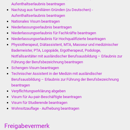
Volkshochschule
Aufenthaltserlaubnis beantragen
Nachzug aus familiären Gründen (zu Deutschen) -
Aufenthaltserlaubnis beantragen
Soziale Einrichtungen
Nationales Visum beantragen
Niederlassungserlaubnis beantragen
Kirchen
Niederlassungserlaubnis für Fachkräfte beantragen
Niederlassungserlaubnis für Hochqualifizierte beantragen
Lokale Agenda
Physiotherapeut, Diätassistent, MTA, Masseur und medizinischer
Bademeister, PTA, Logopäde, Ergotherapeut, Podologe,
Notfallsanitäter mit ausländischer Berufsausbildung – Erlaubnis zur
Jugendhaus
Führung der Berufsbezeichnung beantragen
Schengen-Visum beantragen
Fachteam Jugend
Technischer Assistent in der Medizin mit ausländischer
Berufsausbildung – Erlaubnis zur Führung der Berufsbezeichnung
Kinder- und
beantragen
Verpflichtungserklärung abgeben
Familienzentrum
Visum für Au-pair-Beschäftigte beantragen
Visum für Studierende beantragen
Stadtwerke
Wohnsitzauflage - Aufhebung beantragen
Suenergie
Freigabevermerk