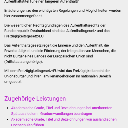
Aufenthaltstitel für einen längeren Aufenthalt?
Erläuterungen zu den wichtigsten Regelungen und Möglichkeiten wurden
Stadtverwaltung
hier zusammengefasst.
Die wesentlichen Rechtsgrundlagen des Aufenthaltsrechts der
Ansprechpartner
Bundesrepublik Deutschland sind das Aufenthaltsgesetz und das
Freizügigkeitsgesetz/EU.
Behördenwegweiser
Das Aufenthaltsgesetz regelt die Einreise und den Aufenthalt, die
Erwerbstätigkeit und die Förderung der Integration von Menschen, die
Stellenangebote
nicht Bürger eines Landes der Europäischen Union sind
(Drittstaatsangehörige).
Kontakt
Mit dem Freizügigkeitsgesetz/EU wird das Freizügigkeitsrecht der
Unionsbürger und ihrer Familienangehörigen im nationalen Bereich
Veröffentlichungen
umgesetzt.
Ortsrecht
Zugehörige Leistungen
FNP / Bebauungspläne
Akademische Grade, Titel und Bezeichnungen bei anerkannten
Spätaussiedlern - Gradumwandlungen beantragen
Wahlen
Akademische Grade, Titel und Bezeichnungen von ausländischen
Hochschulen führen