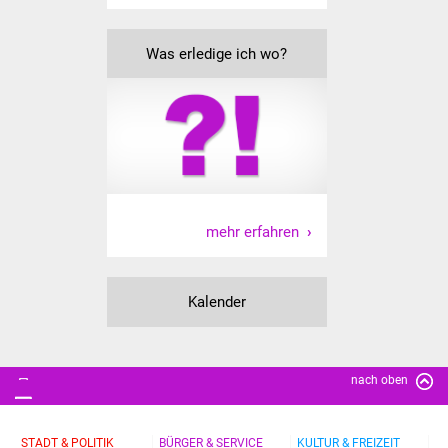
Vereine und Parteien
Was erledige ich wo?
Selbsteintrag Vereine
Beirat Süßener Vereine
Sportanlagen
Tourismus
mehr erfahren
Erlebnisregion
Schwäbischer Albtrauf
Kalender
Route der
Industriekultur
nach oben
Lebenslagen
STADT & POLITIK
BÜRGER & SERVICE
KULTUR & FREIZEIT