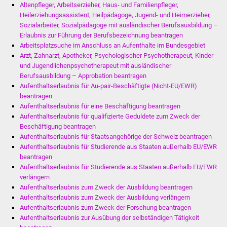
Altenpfleger, Arbeitserzieher, Haus- und Familienpfleger,
Stadtinfo
Heilerziehungsassistent, Heilpädagoge, Jugend- und Heimerzieher,
Sozialarbeiter, Sozialpädagoge mit ausländischer Berufsausbildung –
Jubiläumsjahr 2021
Erlaubnis zur Führung der Berufsbezeichnung beantragen
Arbeitsplatzsuche im Anschluss an Aufenthalte im Bundesgebiet
Partnerstädte
Arzt, Zahnarzt, Apotheker, Psychologischer Psychotherapeut, Kinder-
und Jugendlichenpsychotherapeut mit ausländischer
Berufsausbildung – Approbation beantragen
Projekte
Aufenthaltserlaubnis für Au-pair-Beschäftigte (Nicht-EU/EWR)
beantragen
Schulentwicklung Bizet
Aufenthaltserlaubnis für eine Beschäftigung beantragen
Aufenthaltserlaubnis für qualifizierte Geduldete zum Zweck der
Beschäftigung beantragen
Sanierung Hallenbad
Aufenthaltserlaubnis für Staatsangehörige der Schweiz beantragen
Aufenthaltserlaubnis für Studierende aus Staaten außerhalb EU/EWR
Sanierung Bizethalle
beantragen
Aufenthaltserlaubnis für Studierende aus Staaten außerhalb EU/EWR
Ortsentwicklung
verlängern
Aufenthaltserlaubnis zum Zweck der Ausbildung beantragen
Aufenthaltserlaubnis zum Zweck der Ausbildung verlängern
Presse
Aufenthaltserlaubnis zum Zweck der Forschung beantragen
Aufenthaltserlaubnis zur Ausübung der selbständigen Tätigkeit
Bürger & Service