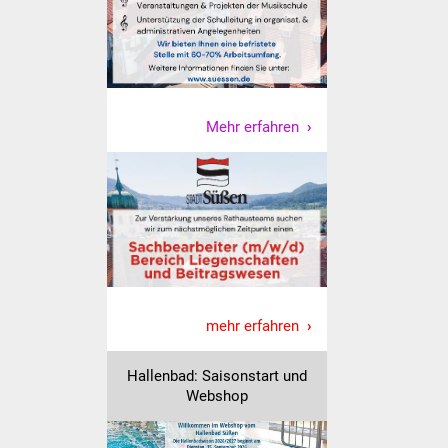
NETZMonitor
Gesundheit und Notfall
Ärzte und Apotheken
Mehr erfahren
Pflege von Angehörigen
Hitzewarnung / UV-
Index
ÖPNV
Bürgerbus (MOBS)
mehr erfahren
Abfall und Entsorgung
Hallenbad: Saisonstart und
Webshop
Kultur & Freizeit