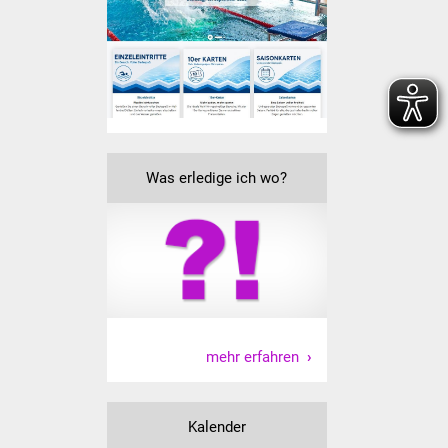
Veranstaltungen
Stadtfest
Ostermarkt
Einrichtungen
Was erledige ich wo?
Hallenbad
Stadtbücherei
Stadtarchiv
Zehntscheuer
mehr erfahren
Bürgerhaus
Kalender
Kulturhalle