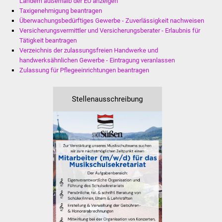
Ländern außerhalb der EU anzeigen
Volkshochschule
Taxigenehmigung beantragen
Überwachungsbedürftiges Gewerbe - Zuverlässigkeit nachweisen
Soziale Einrichtungen
Versicherungsvermittler und Versicherungsberater - Erlaubnis für
Tätigkeit beantragen
Verzeichnis der zulassungsfreien Handwerke und
Kirchen
handwerksähnlichen Gewerbe - Eintragung veranlassen
Zulassung für Pflegeeinrichtungen beantragen
Lokale Agenda
Jugendhaus
Stellenausschreibung
Fachteam Jugend
Kinder- und
Familienzentrum
Stadtwerke
Suenergie