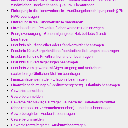
Stadtinfo
zusätzliches Handwerk nach § 7a HWO beantragen
Eintragung in die Handwerksrolle - Ausübungsberechtigung nach § 7b
HWO beantragen
Jubiläumsjahr 2021
Eintragung in die Handwerksrolle beantragen
Einzelhandel mit frei verkäuflichen Arzneimitteln anzeigen
Partnerstädte
Energieversorgung - Genehmigung des Netzbetriebs (Land)
beantragen
Projekte
Erlaubnis als Pfandleiher oder Pfandvermittler beantragen
Erlaubnis für außergerichtliche Rechtsdienstleistungen beantragen
Erlaubnis für eine Privatkrankenanstalt beantragen
Schulentwicklung Bizet
Erlaubnis für Versteigerungen beantragen
Erlaubnis zum gewerbsmäßigen Umgang und Verkehr mit
Sanierung Hallenbad
explosionsgefährlichen Stoffen beantragen
Finanzanlagenvermittler - Erlaubnis beantragen
Sanierung Bizethalle
Finanzdienstleistungen (Kreditwesengesetz) - Erlaubnis beantragen
Gewerbe abmelden
Gewerbe anmelden
Ortsentwicklung
Gewerbe der Makler, Bauträger, Baubetreuer, Darlehensvermittler
(ohne Immobiliar-Verbraucherdarlehen) - Erlaubnis beantragen
Presse
Gewerberegister - Auskunft beantragen
Gewerbe ummelden
Bürger & Service
Gewerbezentralregister - Auskunft beantragen