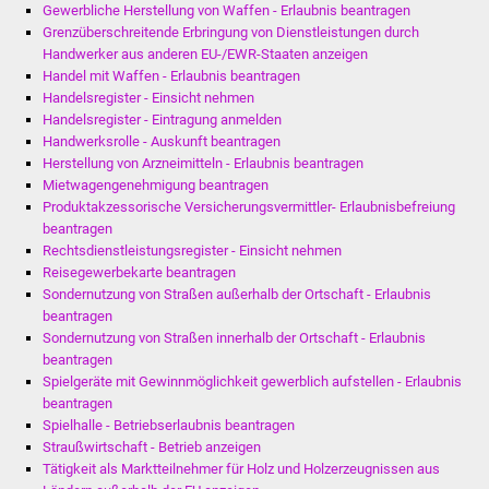
Gewerbliche Herstellung von Waffen - Erlaubnis beantragen
Grenzüberschreitende Erbringung von Dienstleistungen durch
Was erledige ich wo
Handwerker aus anderen EU-/EWR-Staaten anzeigen
Handel mit Waffen - Erlaubnis beantragen
Dienstleistungen
Handelsregister - Einsicht nehmen
Handelsregister - Eintragung anmelden
Handwerksrolle - Auskunft beantragen
Lebenslagen
Herstellung von Arzneimitteln - Erlaubnis beantragen
Mietwagengenehmigung beantragen
Formulare
Produktakzessorische Versicherungsvermittler- Erlaubnisbefreiung
beantragen
Bürgerinfos
Rechtsdienstleistungsregister - Einsicht nehmen
Reisegewerbekarte beantragen
Sondernutzung von Straßen außerhalb der Ortschaft - Erlaubnis
Bildung
beantragen
Sondernutzung von Straßen innerhalb der Ortschaft - Erlaubnis
Schulen
beantragen
Spielgeräte mit Gewinnmöglichkeit gewerblich aufstellen - Erlaubnis
Kindergärten
beantragen
Spielhalle - Betriebserlaubnis beantragen
Straußwirtschaft - Betrieb anzeigen
Kolping-Musikschule
Tätigkeit als Marktteilnehmer für Holz und Holzerzeugnissen aus