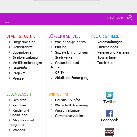
Vereine und Parteien
nach oben
Selbsteintrag Vereine
Beirat Süßener Vereine
STADT & POLITIK
BÜRGER & SERVICE
KULTUR & FREIZEIT
Bürgermeister
Was erledige ich wo
Veranstaltungen
Gemeinderat
Bildung
Einrichtungen
Sportanlagen
Jugendbeirat
Soziale Einrichtungen
Vereine und Parteien
Stadtverwaltung
Stadtwerke
Sportanlagen
Veröffentlichungen
Gesundheit und
Tourismus
Tourismus
Notfall
Stadtinfo
ÖPNV
Projekte
Abfall und Entsorgung
Presse
Erlebnisregion
Schwäbischer Albtrauf
LEBENSLAGEN
WIRTSCHAFT
Senioren
Haushalt & Infos
Route der
Twitter
Familien
Wirtschaftsförderung
Industriekultur
Kinder und
Ausschreibungen
Jugendliche
Gewerbeverzeichnis
Facebook
Migration und
Lebenslagen
Integration
Wohnen