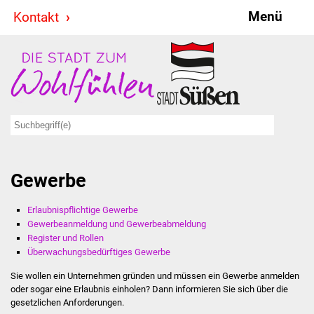
Menü
Kontakt
Stadt & Politik
Bürgermeister
Reden
Gemeinderat
Gewerbe
Ausschüsse
Erlaubnispflichtige Gewerbe
Ratsinformationssystem
Gewerbeanmeldung und Gewerbeabmeldung
Register und Rollen
Jugendbeirat
Überwachungsbedürftiges Gewerbe
Sie wollen ein Unternehmen gründen und müssen ein Gewerbe anmelden
Summerrockfestival
oder sogar eine Erlaubnis einholen? Dann informieren Sie sich über die
gesetzlichen Anforderungen.
Hallenbadparty