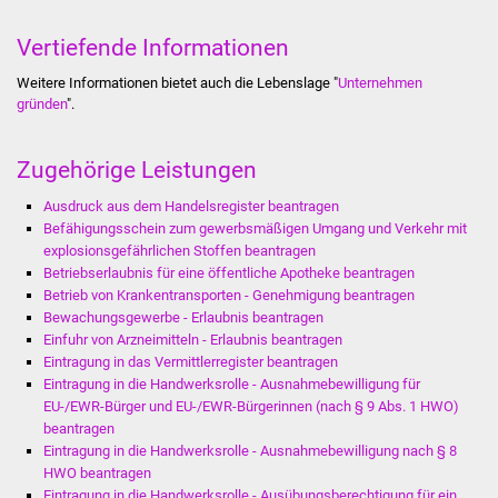
Vertiefende Informationen
Stadtverwaltung
Weitere Informationen bietet auch die Lebenslage "
Unternehmen
Ansprechpartner
gründen
".
Behördenwegweiser
Zugehörige Leistungen
Stellenangebote
Ausdruck aus dem Handelsregister beantragen
Befähigungsschein zum gewerbsmäßigen Umgang und Verkehr mit
explosionsgefährlichen Stoffen beantragen
Kontakt
Betriebserlaubnis für eine öffentliche Apotheke beantragen
Betrieb von Krankentransporten - Genehmigung beantragen
Veröffentlichungen
Bewachungsgewerbe - Erlaubnis beantragen
Einfuhr von Arzneimitteln - Erlaubnis beantragen
Ortsrecht
Eintragung in das Vermittlerregister beantragen
Eintragung in die Handwerksrolle - Ausnahmebewilligung für
EU-/EWR-Bürger und EU-/EWR-Bürgerinnen (nach § 9 Abs. 1 HWO)
FNP / Bebauungspläne
beantragen
Eintragung in die Handwerksrolle - Ausnahmebewilligung nach § 8
Wahlen
HWO beantragen
Eintragung in die Handwerksrolle - Ausübungsberechtigung für ein